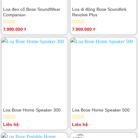
Loa đeo cổ Bose SoundWear
Loa di động Bose Soundlink
Companion
Revolve Plus
Được
Được
7.990.000
₫
7.900.000
₫
xếp
xếp
hạng
hạng
0
0
5
5
sao
sao
Loa Bose Home Speaker 300
Loa Bose Home Speaker 500
Được
Được
Liên hệ
Liên hệ
xếp
xếp
hạng
hạng
0
0