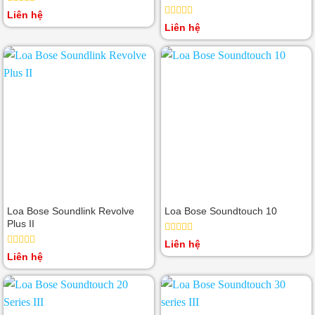
Được
Liên hệ
xếp
Được
Liên hệ
hạng
xếp
0
hạng
5
0
sao
5
sao
Loa Bose Soundlink Revolve
Loa Bose Soundtouch 10
Plus II
Được
Liên hệ
xếp
Được
Liên hệ
hạng
xếp
0
hạng
5
0
sao
5
sao