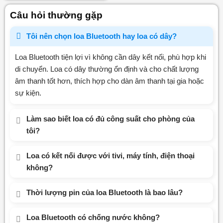
hạng
0
Câu hỏi thường gặp
5
sao
Tôi nên chọn loa Bluetooth hay loa có dây?
Loa Bluetooth tiện lợi vì không cần dây kết nối, phù hợp khi
di chuyển. Loa có dây thường ổn định và cho chất lượng
âm thanh tốt hơn, thích hợp cho dàn âm thanh tại gia hoặc
sự kiện.
Làm sao biết loa có đủ công suất cho phòng của
tôi?
Loa có kết nối được với tivi, máy tính, điện thoại
không?
Thời lượng pin của loa Bluetooth là bao lâu?
Loa Bluetooth có chống nước không?