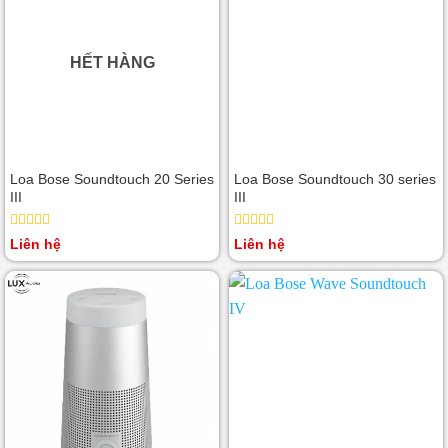
HẾT HÀNG
Loa Bose Soundtouch 20 Series
Loa Bose Soundtouch 30 series
III
III
Được
Được
Liên hệ
Liên hệ
xếp
xếp
hạng
hạng
0
0
5
5
sao
sao