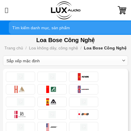
Bỏ
qua
nội
Tìm
dung
kiếm:
Loa Bose Công Nghệ
Trang chủ
/
Loa không dây, công nghệ
/
Loa Bose Công Nghệ