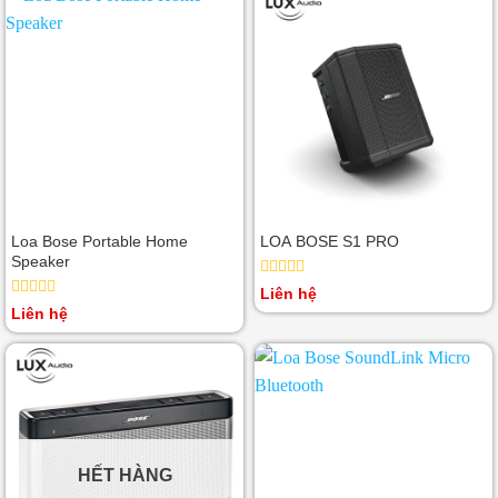
5
5
sao
sao
Loa Bose Portable Home
LOA BOSE S1 PRO
Speaker
Được
Liên hệ
xếp
Được
Liên hệ
hạng
xếp
0
hạng
5
0
sao
5
sao
HẾT HÀNG