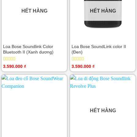
HẾT HÀNG
HẾT HÀNG
Loa Bose Soundlink Color
Loa Bose SoundLink color II
Bluetooth II (Xanh dương)
(Đen)
Được
Được
3.590.000
₫
3.590.000
₫
xếp
xếp
hạng
hạng
0
0
5
5
sao
sao
HẾT HÀNG