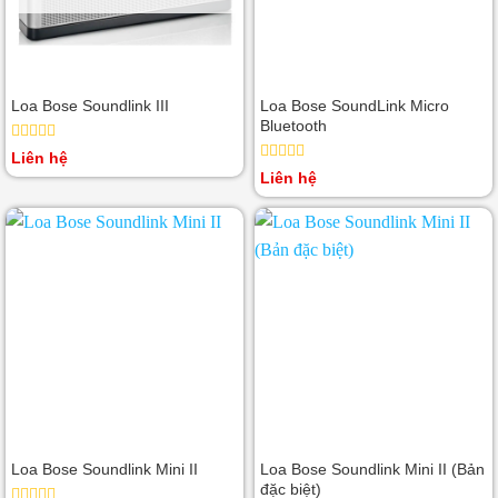
Loa Bose Soundlink III
Loa Bose SoundLink Micro
Bluetooth
Được
Liên hệ
xếp
Được
Liên hệ
hạng
xếp
0
hạng
5
0
sao
5
sao
Loa Bose Soundlink Mini II
Loa Bose Soundlink Mini II (Bản
đặc biệt)