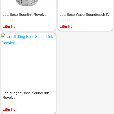
Loa Bose Sounlink Revolve II
Loa Bose Wave Soundtouch IV
Được
Được
Liên hệ
Liên hệ
xếp
xếp
hạng
hạng
0
0
5
5
sao
sao
Loa di động Bose SoundLink
Revolve
Được
Liên hệ
xếp