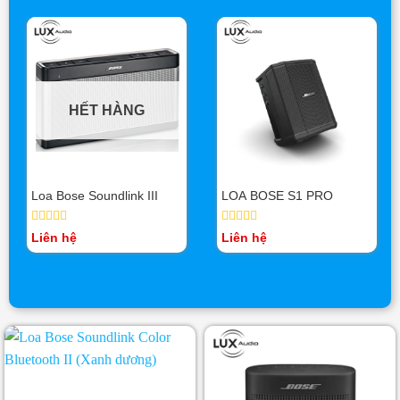
HẾT HÀNG
Loa Bose Soundlink III
LOA BOSE S1 PRO
Được
Được
Liên hệ
Liên hệ
xếp
xếp
hạng
hạng
0
0
5
5
sao
sao