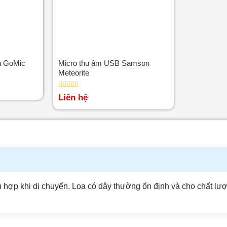
n GoMic
Micro thu âm USB Samson
Meteorite
Được
Liên hệ
xếp
hạng
0
5
sao
phù hợp khi di chuyển. Loa có dây thường ổn định và cho chất l