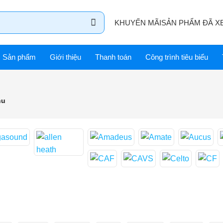
KHUYẾN MÃI
SẢN PHẨM ĐÃ X
Sản phẩm
Giới thiệu
Thanh toán
Công trình tiêu biểu
hu