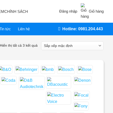
Đăng nhập
Giỏ hàng
EM
CHÍNH SÁCH
Tin tức
Liên hệ
Hotline: 0981.204.443
Hiển thị tất cả 3 kết quả