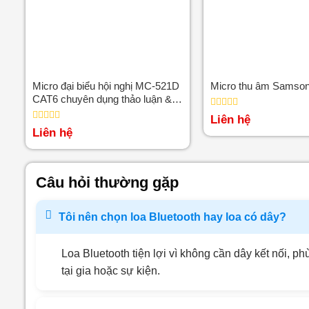
Micro đại biểu hội nghị MC-521D
Micro thu âm Samso
CAT6 chuyên dụng thảo luận &
hội nghị
Được
Liên hệ
xếp
Được
Liên hệ
hạng
xếp
0
hạng
5
0
sao
5
sao
Câu hỏi thường gặp
Tôi nên chọn loa Bluetooth hay loa có dây?
Loa Bluetooth tiện lợi vì không cần dây kết nối, 
tại gia hoặc sự kiện.