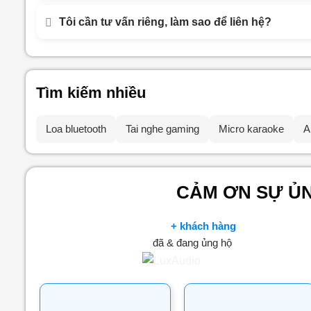
Tôi cần tư vấn riêng, làm sao để liên hệ?
Tìm kiếm nhiều
Loa bluetooth
Tai nghe gaming
Micro karaoke
A
CẢM ƠN SỰ ỦN
+ khách hàng
đã & đang ủng hộ