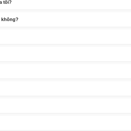
a tôi?
ại không?