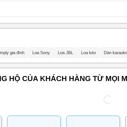
mply gia đình
Loa Sony
Loa JBL
Loa kéo
Dàn karaok
G HỘ CỦA KHÁCH HÀNG TỪ MỌI 