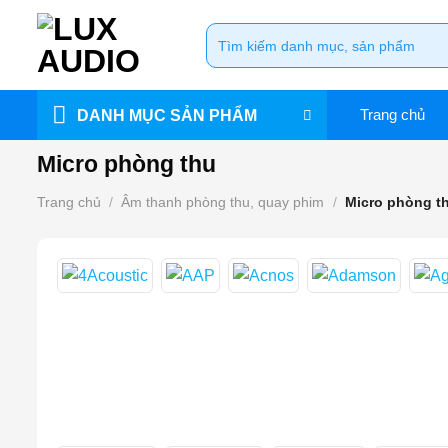
Bỏ
Tìm
qua
kiếm:
nội
dung
Trang chủ
DANH MỤC SẢN PHẨM
Micro phòng thu
Trang chủ
/
Âm thanh phòng thu, quay phim
/
Micro phòng t