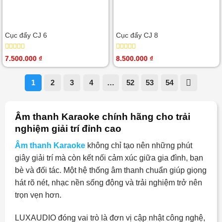
Cục đẩy CJ 6
Cục đẩy CJ 8
Được
Được
7.500.000
₫
8.500.000
₫
xếp
xếp
hạng
hạng
0
0
1
2
3
4
…
52
53
54
5
5
sao
sao
Âm thanh Karaoke chính hãng cho trải
nghiệm giải trí đỉnh cao
Âm thanh Karaoke
không chỉ tạo nên những phút
giây giải trí mà còn kết nối cảm xúc giữa gia đình, bạn
bè và đối tác. Một hệ thống âm thanh chuẩn giúp giọng
hát rõ nét, nhạc nền sống động và trải nghiệm trở nên
trọn vẹn hơn.
LUXAUDIO đóng vai trò là đơn vị cập nhật công nghệ,