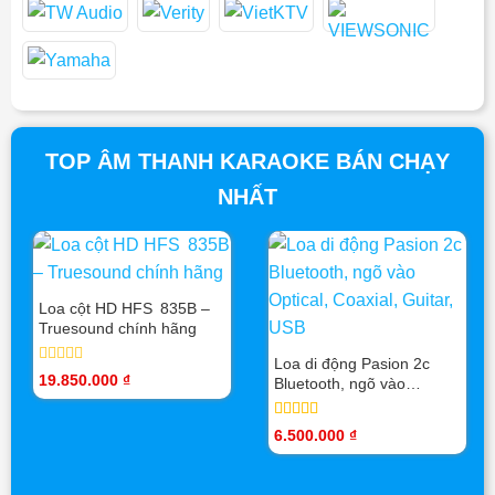
TOP ÂM THANH KARAOKE BÁN CHẠY
NHẤT
Loa cột HD HFS 835B –
Truesound chính hãng
Loa di động Pasion 2c
Được
19.850.000
₫
Bluetooth, ngõ vào
xếp
Optical, Coaxial, Guitar,
hạng
0
USB
Được xếp
6.500.000
₫
5
hạng
5.00
5
sao
sao