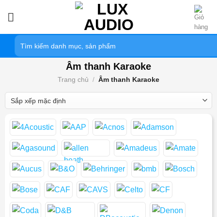
Bỏ
qua
nội
Tìm
dung
kiếm:
Âm thanh Karaoke
Trang chủ
/
Âm thanh Karaoke