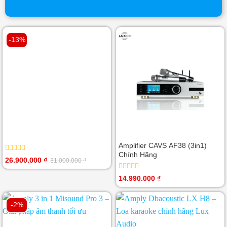
-13%
Amplifier CAVS AF38 (3in1)
Chính Hãng
Được
26.900.000
₫
31.000.000
₫
Giá
Giá
xếp
gốc
hiện
hạng
là:
tại
Được
14.990.000
₫
0
31.000.000 ₫.
là:
xếp
5
26.900.000 ₫.
hạng
sao
0
-2%
5
sao