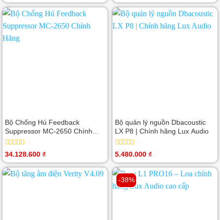
hạng
hạng
0
0
5
5
sao
sao
Bộ Chống Hú Feedback
Bộ quản lý nguồn Dbacoustic
Suppressor MC-2650 Chính
LX P8 | Chính hãng Lux Audio
Hãng
Được
Được
34.128.600
₫
5.480.000
₫
xếp
xếp
hạng
hạng
0
0
-38%
5
5
sao
sao