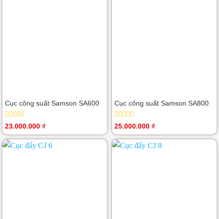
5
sao
Cục công suất Samson SA600
Cục công suất Samson SA800
Được
Được
23.000.000
₫
25.000.000
₫
xếp
xếp
hạng
hạng
0
0
5
5
sao
sao