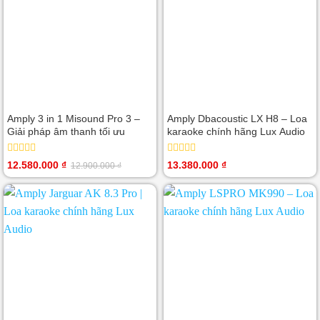
Amply 3 in 1 Misound Pro 3 –
Amply Dbacoustic LX H8 – Loa
Giải pháp âm thanh tối ưu
karaoke chính hãng Lux Audio
Được
Được
12.580.000
₫
13.380.000
₫
12.900.000
₫
Giá
Giá
xếp
xếp
gốc
hiện
hạng
hạng
là:
tại
0
0
12.900.000 ₫.
là:
5
5
12.580.000 ₫.
sao
sao