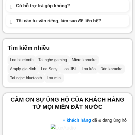
Có hỗ trợ trả góp không?
Tôi cần tư vấn riêng, làm sao để liên hệ?
Tìm kiếm nhiều
Loa bluetooth
Tai nghe gaming
Micro karaoke
Amply gia đình
Loa Sony
Loa JBL
Loa kéo
Dàn karaoke
Tai nghe bluetooth
Loa mini
CẢM ƠN SỰ ỦNG HỘ CỦA KHÁCH HÀNG
TỪ MỌI MIỀN ĐẤT NƯỚC
+ khách hàng
đã & đang ủng hộ