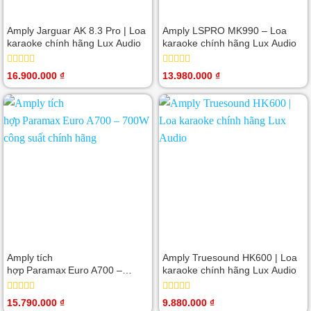
Amply Jarguar AK 8.3 Pro | Loa
Amply LSPRO MK990 – Loa
karaoke chính hãng Lux Audio
karaoke chính hãng Lux Audio
Được
Được
16.900.000
₫
13.980.000
₫
xếp
xếp
hạng
hạng
0
0
5
5
sao
sao
Amply tích
Amply Truesound HK600 | Loa
hợp Paramax Euro A700 –
karaoke chính hãng Lux Audio
700W công suất chính hãng
Được
Được
15.790.000
₫
9.880.000
₫
xếp
xếp