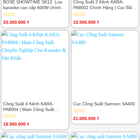
BOSE SHOWTIME SK12: Loa
Công Suất 2 Kênh KARA-
karaoke cao cấp 600W chính
PA8002 Chính Hãng | Cục Đẩy
hãng
Công Suất Karaoke Cao Cấp
Được
Được
33.300.000
₫
10.500.000
₫
xếp
xếp
hạng
hạng
0
0
5
5
sao
sao
Công Suất 4 Kênh KARA-
Cục Công Suất Samson SA400
PA8004 | Main Công Suất
Chuyên Nghiệp Cho Karaoke &
Được
21.000.000
₫
Sân Khấu
xếp
Được
18.500.000
₫
hạng
xếp
0
hạng
5
0
sao