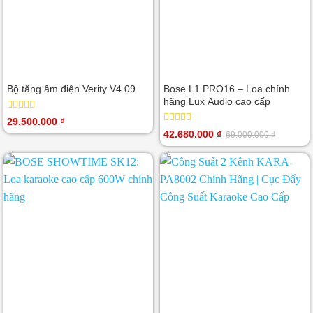
Bộ tăng âm điện Verity V4.09
Bose L1 PRO16 – Loa chính
hãng Lux Audio cao cấp
Được
29.500.000
₫
xếp
Được
42.680.000
₫
69.000.000
₫
Giá
Giá
hạng
xếp
gốc
hiện
0
hạng
là:
tại
5
0
69.000.000 ₫.
là:
sao
5
42.680.000 ₫.
sao