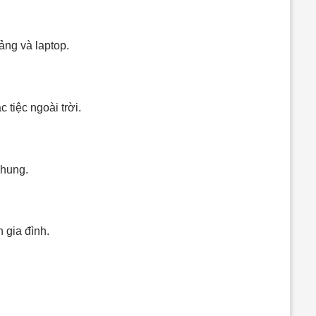
ảng và laptop.
tiệc ngoài trời.
chung.
 gia đình.