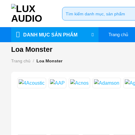
Bỏ
Tìm
qua
kiếm:
nội
dung
Trang chủ
DANH MỤC SẢN PHẨM
Loa Monster
Trang chủ
/
Loa Monster