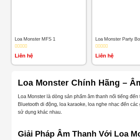
Loa Monster MFS 1
Loa Monster Party B
Được
Được
Liên hệ
Liên hệ
xếp
xếp
hạng
hạng
0
0
5
5
sao
sao
Loa Monster Chính Hãng – Âm
Loa Monster là dòng sản phẩm âm thanh nổi tiếng đến từ
Bluetooth di động, loa karaoke, loa nghe nhạc đến các
sử dụng khác nhau.
Giải Pháp Âm Thanh Với Loa M