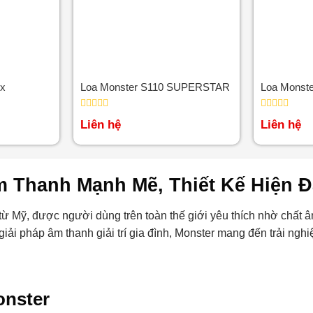
ox
Loa Monster S110 SUPERSTAR
Loa Monst
Được
Được
Liên hệ
Liên hệ
xếp
xếp
hạng
hạng
0
0
5
5
sao
sao
 Thanh Mạnh Mẽ, Thiết Kế Hiện Đạ
 Mỹ, được người dùng trên toàn thế giới yêu thích nhờ chất âm 
 giải pháp âm thanh giải trí gia đình, Monster mang đến trải n
onster