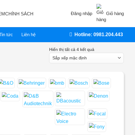
Đăng nhập
Giỏ hàng
EM
CHÍNH SÁCH
Tin tức
Liên hệ
Hotline: 0981.204.443
Hiển thị tất cả 4 kết quả