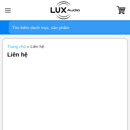
Bỏ
qua
nội
Tìm
dung
kiếm:
Trang chủ
»
Liên hệ
Liên hệ