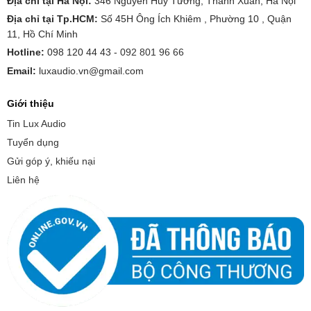
Địa chỉ tại Hà Nội:
346 Nguyễn Huy Tưởng, Thanh Xuân, Hà Nội
Địa chỉ tại Tp.HCM:
Số 45H Ông Ích Khiêm , Phường 10 , Quận
11, Hồ Chí Minh
Hotline:
098 120 44 43 -
092 801 96 66
Email:
luxaudio.vn@gmail.com
Giới thiệu
Tin Lux Audio
Tuyển dụng
Gửi góp ý, khiếu nại
Liên hệ