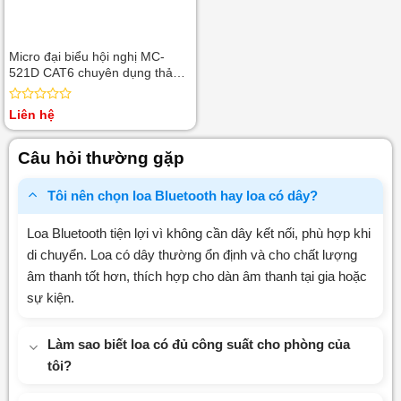
Micro đại biểu hội nghị MC-
521D CAT6 chuyên dụng thảo
luận & hội nghị
Được
Liên hệ
xếp
hạng
0
Câu hỏi thường gặp
5
sao
Tôi nên chọn loa Bluetooth hay loa có dây?
Loa Bluetooth tiện lợi vì không cần dây kết nối, phù hợp khi
di chuyển. Loa có dây thường ổn định và cho chất lượng
âm thanh tốt hơn, thích hợp cho dàn âm thanh tại gia hoặc
sự kiện.
Làm sao biết loa có đủ công suất cho phòng của
tôi?