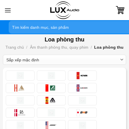
Bỏ
qua
nội
Tìm
dung
kiếm:
Loa phòng thu
Trang chủ
/
Âm thanh phòng thu, quay phim
/
Loa phòng thu