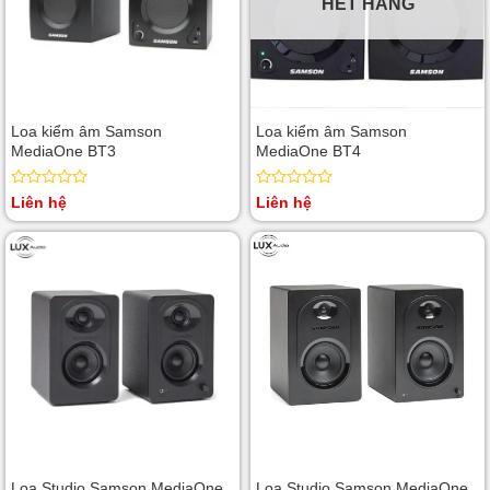
HẾT HÀNG
Loa kiểm âm Samson
Loa kiểm âm Samson
MediaOne BT3
MediaOne BT4
Được
Được
Liên hệ
Liên hệ
xếp
xếp
hạng
hạng
0
0
5
5
sao
sao
Loa Studio Samson MediaOne
Loa Studio Samson MediaOne