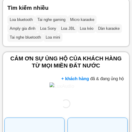
Tìm kiếm nhiều
Loa bluetooth
Tai nghe gaming
Micro karaoke
Amply gia đình
Loa Sony
Loa JBL
Loa kéo
Dàn karaoke
Tai nghe bluetooth
Loa mini
CẢM ƠN SỰ ỦNG HỘ CỦA KHÁCH HÀNG
TỪ MỌI MIỀN ĐẤT NƯỚC
+ khách hàng
đã & đang ủng hộ