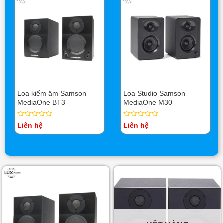
Loa kiểm âm Samson
Loa Studio Samson
MediaOne BT3
MediaOne M30
Được
Được
Liên hệ
Liên hệ
xếp
xếp
hạng
hạng
0
0
5
5
sao
sao