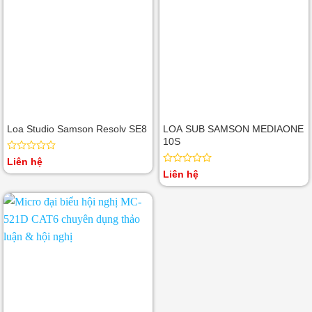
Loa Studio Samson Resolv SE8
LOA SUB SAMSON MEDIAONE
10S
Được
Liên hệ
xếp
Được
Liên hệ
hạng
xếp
0
hạng
5
0
sao
5
sao