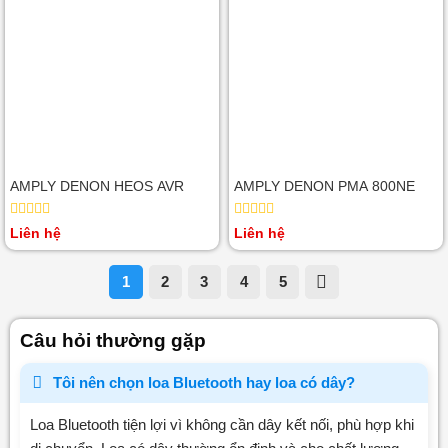
AMPLY DENON HEOS AVR
AMPLY DENON PMA 800NE
Được
Được
Liên hệ
Liên hệ
xếp
xếp
hạng
hạng
0
0
1
2
3
4
5
5
5
sao
sao
Câu hỏi thường gặp
Tôi nên chọn loa Bluetooth hay loa có dây?
Loa Bluetooth tiện lợi vì không cần dây kết nối, phù hợp khi