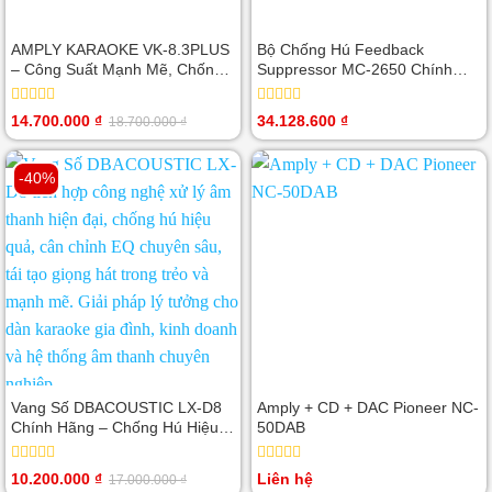
AMPLY KARAOKE VK-8.3PLUS
Bộ Chống Hú Feedback
– Công Suất Mạnh Mẽ, Chống
Suppressor MC-2650 Chính
Hú Hiệu Quả, Âm Thanh
Hãng
Chuyên Nghiệp
Được
Được
14.700.000
₫
34.128.600
₫
18.700.000
₫
Giá
Giá
xếp
xếp
gốc
hiện
hạng
hạng
là:
tại
0
0
18.700.000 ₫.
là:
-40%
5
5
14.700.000 ₫.
sao
sao
Vang Số DBACOUSTIC LX-D8
Amply + CD + DAC Pioneer NC-
Chính Hãng – Chống Hú Hiệu
50DAB
Quả, Xử Lý Âm Thanh Chuyên
Nghiệp
Được
Được
10.200.000
₫
Liên hệ
17.000.000
₫
Giá
Giá
xếp
xếp