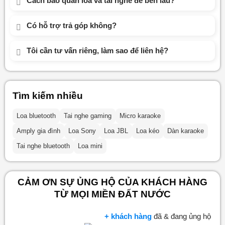
Cách bảo quản loa và tai nghe để bền lâu?
Có hỗ trợ trả góp không?
Tôi cần tư vấn riêng, làm sao để liên hệ?
Tìm kiếm nhiều
Loa bluetooth
Tai nghe gaming
Micro karaoke
Amply gia đình
Loa Sony
Loa JBL
Loa kéo
Dàn karaoke
Tai nghe bluetooth
Loa mini
CẢM ƠN SỰ ỦNG HỘ CỦA KHÁCH HÀNG
TỪ MỌI MIỀN ĐẤT NƯỚC
+ khách hàng
đã & đang ủng hộ