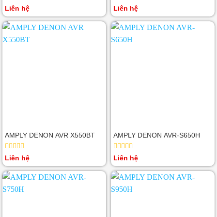
Được
Được
Liên hệ
Liên hệ
xếp
xếp
hạng
hạng
0
0
5
5
sao
sao
AMPLY DENON AVR X550BT
AMPLY DENON AVR-S650H
Được
Được
Liên hệ
Liên hệ
xếp
xếp
hạng
hạng
0
0
5
5
sao
sao