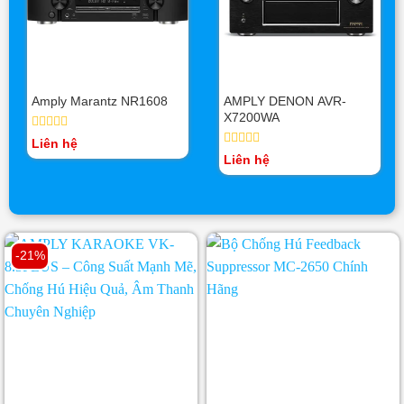
Amply Marantz NR1608
AMPLY DENON AVR-
X7200WA
Được
Liên hệ
xếp
Được
Liên hệ
hạng
xếp
0
hạng
5
0
sao
5
sao
-21%