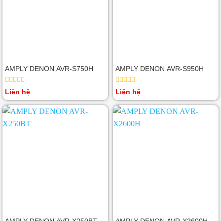
AMPLY DENON AVR-S750H
AMPLY DENON AVR-S950H
Được
Được
Liên hệ
Liên hệ
xếp
xếp
hạng
hạng
0
0
5
5
sao
sao
AMPLY DENON AVR-X250BT
AMPLY DENON AVR-X2600H