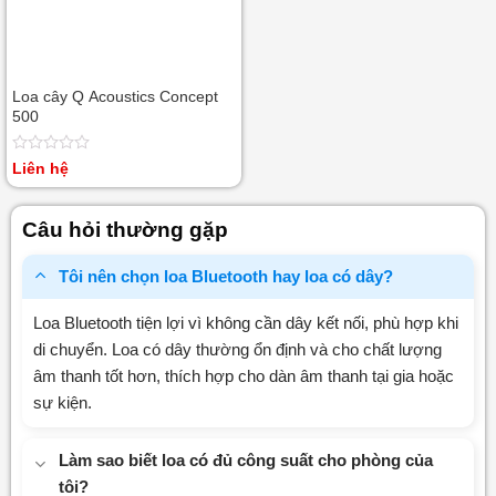
Loa cây Q Acoustics Concept
500
Được
Liên hệ
xếp
hạng
0
Câu hỏi thường gặp
5
sao
Tôi nên chọn loa Bluetooth hay loa có dây?
Loa Bluetooth tiện lợi vì không cần dây kết nối, phù hợp khi
di chuyển. Loa có dây thường ổn định và cho chất lượng
âm thanh tốt hơn, thích hợp cho dàn âm thanh tại gia hoặc
sự kiện.
Làm sao biết loa có đủ công suất cho phòng của
tôi?