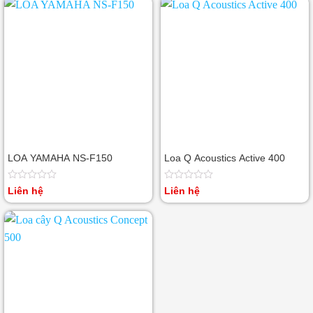
0
5
sao
LOA YAMAHA NS-F150
Loa Q Acoustics Active 400
Được
Được
Liên hệ
Liên hệ
xếp
xếp
hạng
hạng
0
0
5
5
sao
sao