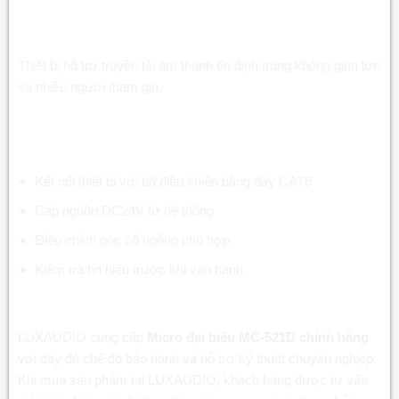
Micro đại biểu hội nghị MC-521D CAT6 cho hội
trường và trung tâm hội nghị
Thiết bị hỗ trợ truyền tải âm thanh ổn định trong không gian lớn
và nhiều người tham gia.
Hướng dẫn sử dụng Micro đại biểu hội nghị MC-
521D CAT6
Kết nối thiết bị với bộ điều khiển bằng dây CAT6
Cấp nguồn DC24V từ hệ thống
Điều chỉnh góc cổ ngỗng phù hợp
Kiểm tra tín hiệu trước khi vận hành
Mua chính hãng tại
LUXAUDIO
LUXAUDIO cung cấp
Micro đại biểu MC-521D chính hãng
với đầy đủ chế độ bảo hành và hỗ trợ kỹ thuật chuyên nghiệp.
Khi mua sản phẩm tại LUXAUDIO, khách hàng được tư vấn