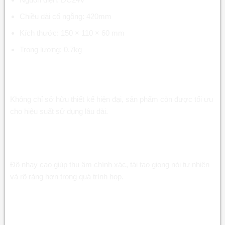
Chiều dài cổ ngỗng: 420mm
Kích thước: 150 × 110 × 60 mm
Trọng lượng: 0.7kg
Ưu điểm và tính năng nổi bật của Micro đại
biểu hội nghị MC-521D CAT6
Không chỉ sở hữu thiết kế hiện đại, sản phẩm còn được tối ưu
cho hiệu suất sử dụng lâu dài.
Micro đại biểu hội nghị MC-521D CAT6 cho âm
thanh rõ nét
Độ nhạy cao giúp thu âm chính xác, tái tạo giọng nói tự nhiên
và rõ ràng hơn trong quá trình họp.
Micro đại biểu hội nghị MC-521D CAT6 chống
nhiễu hiệu quả