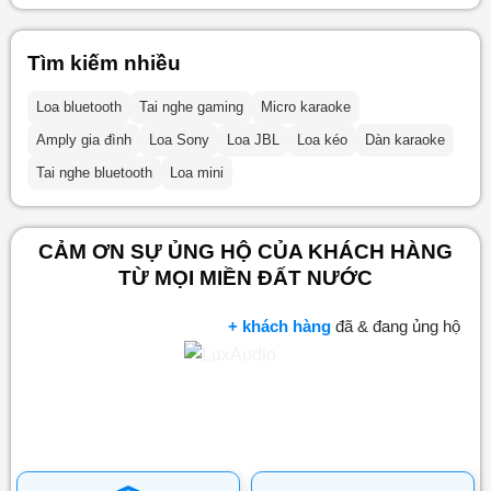
Tìm kiếm nhiều
Loa bluetooth
Tai nghe gaming
Micro karaoke
Amply gia đình
Loa Sony
Loa JBL
Loa kéo
Dàn karaoke
Tai nghe bluetooth
Loa mini
CẢM ƠN SỰ ỦNG HỘ CỦA KHÁCH HÀNG
TỪ MỌI MIỀN ĐẤT NƯỚC
+ khách hàng
đã & đang ủng hộ