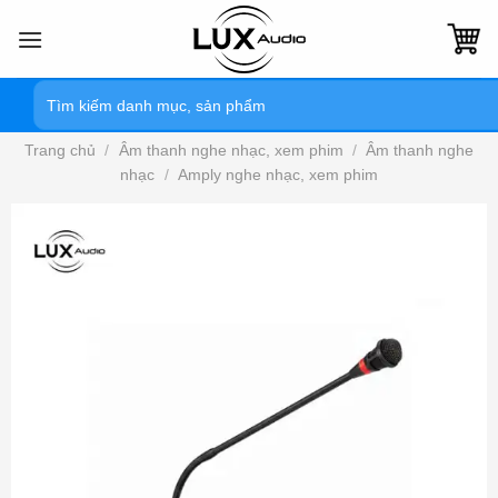
Bỏ
qua
nội
Tìm
dung
kiếm:
Trang chủ
/
Âm thanh nghe nhạc, xem phim
/
Âm thanh nghe
nhạc
/
Amply nghe nhạc, xem phim