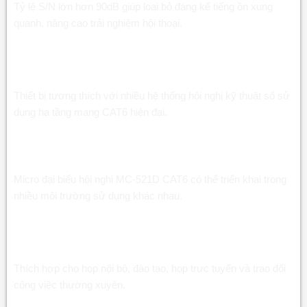
Tỷ lệ S/N lớn hơn 90dB giúp loại bỏ đáng kể tiếng ồn xung
quanh, nâng cao trải nghiệm hội thoại.
Micro đại biểu hội nghị MC-521D CAT6 tương thích
nhiều hệ thống
Thiết bị tương thích với nhiều hệ thống hội nghị kỹ thuật số sử
dụng hạ tầng mạng CAT6 hiện đại.
Ứng dụng thực tế và hướng dẫn sử dụng Micro
đại biểu hội nghị MC-521D CAT6
Micro đại biểu hội nghị MC-521D CAT6 có thể triển khai trong
nhiều môi trường sử dụng khác nhau.
Micro đại biểu hội nghị MC-521D CAT6 cho phòng
họp doanh nghiệp
Thích hợp cho họp nội bộ, đào tạo, họp trực tuyến và trao đổi
công việc thường xuyên.