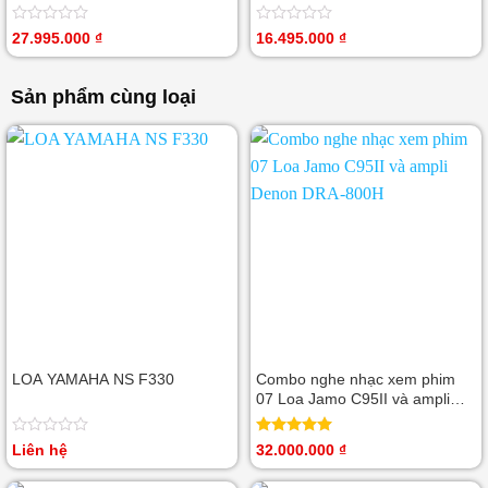
Được
Được
27.995.000
₫
16.495.000
₫
xếp
xếp
hạng
hạng
0
0
Sản phẩm cùng loại
5
5
sao
sao
LOA YAMAHA NS F330
Combo nghe nhạc xem phim
07 Loa Jamo C95II và ampli
Denon DRA-800H
Được
Được xếp
Liên hệ
32.000.000
₫
xếp
hạng
5.00
hạng
5 sao