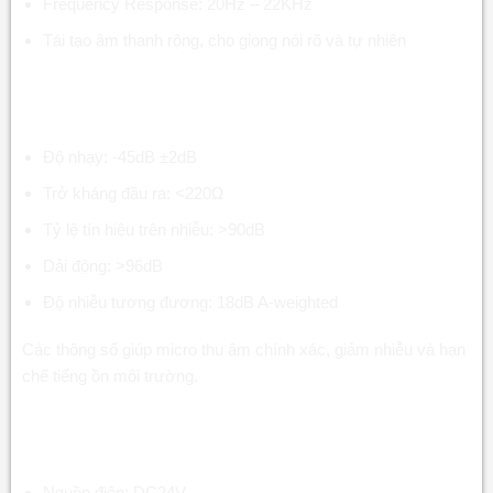
Frequency Response: 20Hz – 22KHz
Tái tạo âm thanh rộng, cho giọng nói rõ và tự nhiên
Độ nhạy của Micro đại biểu hội nghị MC-521D
CAT6
Độ nhạy: -45dB ±2dB
Trở kháng đầu ra: <220Ω
Tỷ lệ tín hiệu trên nhiễu: >90dB
Dải động: >96dB
Độ nhiễu tương đương: 18dB A-weighted
Các thông số giúp micro thu âm chính xác, giảm nhiễu và hạn
chế tiếng ồn môi trường.
Kích thước và nguồn cấp của Micro đại biểu hội
nghị MC-521D CAT6
Nguồn điện: DC24V