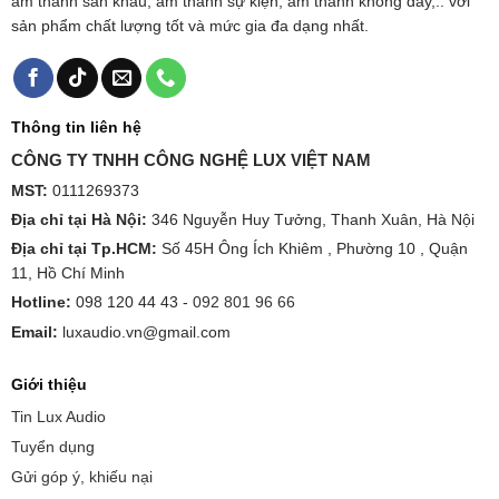
âm thanh sân khấu, âm thanh sự kiện, âm thanh không dây,.. với
sản phẩm chất lượng tốt và mức gia đa dạng nhất.
Thông tin liên hệ
CÔNG TY TNHH CÔNG NGHỆ LUX VIỆT NAM
MST:
0111269373
Địa chỉ tại Hà Nội:
346 Nguyễn Huy Tưởng, Thanh Xuân, Hà Nội
Địa chỉ tại Tp.HCM:
Số 45H Ông Ích Khiêm , Phường 10 , Quận
11, Hồ Chí Minh
Hotline:
098 120 44 43 -
092 801 96 66
Email:
luxaudio.vn@gmail.com
Giới thiệu
Tin Lux Audio
Tuyển dụng
Gửi góp ý, khiếu nại