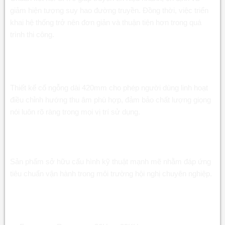
giảm hiện tượng suy hao đường truyền. Đồng thời, việc triển
khai hệ thống trở nên đơn giản và thuận tiện hơn trong quá
trình thi công.
Thiết kế Micro đại biểu hội nghị MC-521D CAT6 tối
ưu cho người dùng
Thiết kế cổ ngỗng dài 420mm cho phép người dùng linh hoạt
điều chỉnh hướng thu âm phù hợp, đảm bảo chất lượng giọng
nói luôn rõ ràng trong mọi vị trí sử dụng.
Thông số kỹ thuật nổi bật của Micro đại biểu
hội nghị MC-521D CAT6
Sản phẩm sở hữu cấu hình kỹ thuật mạnh mẽ nhằm đáp ứng
tiêu chuẩn vận hành trong môi trường hội nghị chuyên nghiệp.
Tần số đáp ứng của Micro đại biểu hội nghị MC-
521D CAT6