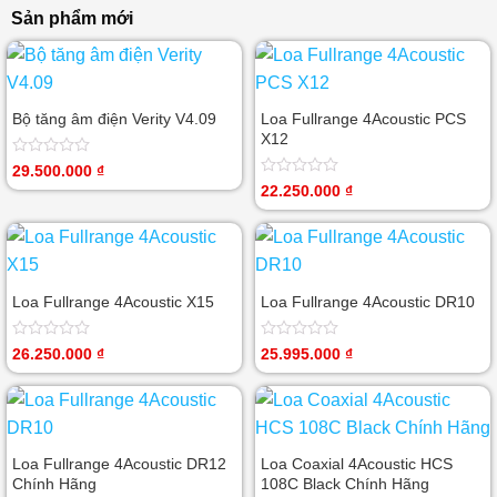
Sản phẩm mới
Bộ tăng âm điện Verity V4.09
Loa Fullrange 4Acoustic PCS
X12
Được
29.500.000
₫
xếp
Được
22.250.000
₫
hạng
xếp
0
hạng
5
0
sao
5
sao
Loa Fullrange 4Acoustic X15
Loa Fullrange 4Acoustic DR10
Được
Được
26.250.000
₫
25.995.000
₫
xếp
xếp
hạng
hạng
0
0
5
5
sao
sao
Loa Fullrange 4Acoustic DR12
Loa Coaxial 4Acoustic HCS
Chính Hãng
108C Black Chính Hãng