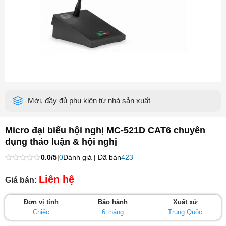
Mới, đầy đủ phụ kiện từ nhà sản xuất
Micro đại biểu hội nghị MC-521D CAT6 chuyên
dụng thảo luận & hội nghị
0.0/5
|
0
Đánh giá | Đã bán
423
Được
xếp
Liên hệ
Giá bán:
hạng
0
5
Đơn vị tính
Bảo hành
Xuất xứ
sao
Chiếc
6 tháng
Trung Quốc