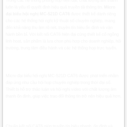
Trong các hệ thống phòng họp hiện đại, chất lượng âm thanh
luôn là yếu tố quyết định hiệu quả truyền tải thông tin.
Micro
1.3.3. Micro đại biểu hội nghị MC-521D CAT6 tương
đại biểu hội nghị MC-521D CAT6
được thiết kế dành riêng
thích nhiều hệ thống
cho các hệ thống hội nghị kỹ thuật số chuyên nghiệp, mang
1.4. Ứng dụng thực tế và hướng dẫn sử dụng Micro
đến khả năng thu âm rõ nét, truyền tín hiệu ổn định và vận
đại biểu hội nghị MC-521D CAT6
hành bền bỉ. Với kết nối CAT6 hiện đại cùng thiết kế cổ ngỗng
1.4.1. Micro đại biểu hội nghị MC-521D CAT6 cho
linh hoạt, sản phẩm là lựa chọn phù hợp cho doanh nghiệp, hội
phòng họp doanh nghiệp
trường, trung tâm điều hành và các hệ thống họp trực tuyến.
1.4.2. Micro đại biểu hội nghị MC-521D CAT6 cho
Giải pháp Micro đại biểu hội nghị MC-521D
hội trường và trung tâm hội nghị
CAT6 cho phòng họp hiện đại
1.4.3. Hướng dẫn sử dụng Micro đại biểu hội nghị
Micro đại biểu hội nghị MC-521D CAT6 được phát triển nhằm
MC-521D CAT6
đáp ứng nhu cầu hội họp chuyên nghiệp trong thời đại số.
Thiết bị hỗ trợ thảo luận và hội nghị video với chất lượng âm
1.5. Mua chính hãng tại LUXAUDIO
thanh ổn định, giúp việc trao đổi thông tin trở nên hiệu quả hơn.
1.5.1. Thông Tin Liên Hệ LuxAudio
Micro đại biểu hội nghị MC-521D CAT6 hỗ trợ kết
1.5.2. Website: luxaudio.vn
nối CAT6 ổn định
1.5.3. Zalo: zalo.me/1292804060393899772
Chuẩn kết nối CAT6 giúp truyền tín hiệu nhanh, ổn định và