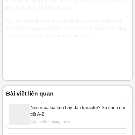
giải pháp hội nghị phù hợp theo từng quy mô sử dụng, hỗ trợ
lắp đặt và tối ưu hệ thống thực tế.
Nếu bạn đang tìm kiếm một giải pháp micro hội nghị ổn định,
âm thanh rõ ràng và dễ triển khai, MC-521D là lựa chọn đáng
cân nhắc cho hệ thống phòng họp hiện đại.
Thông Tin Liên Hệ LuxAudio
Website
:
luxaudio.vn
Zalo
:
zalo.me/1292804060393899772
Bài viết liên quan
Nên mua loa kéo hay dàn karaoke? So sánh chi
tiết A-Z
Cập nhật 2 tháng trước