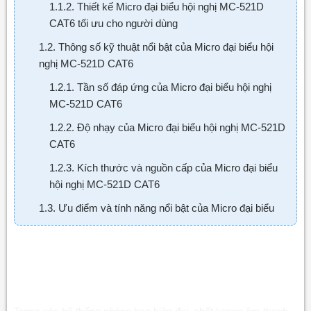
1.1.2. Thiết kế Micro đại biểu hội nghị MC-521D
CAT6 tối ưu cho người dùng
1.2. Thông số kỹ thuật nổi bật của Micro đại biểu hội
nghị MC-521D CAT6
1.2.1. Tần số đáp ứng của Micro đại biểu hội nghị
MC-521D CAT6
1.2.2. Độ nhạy của Micro đại biểu hội nghị MC-521D
CAT6
1.2.3. Kích thước và nguồn cấp của Micro đại biểu
hội nghị MC-521D CAT6
1.3. Ưu điểm và tính năng nổi bật của Micro đại biểu
hội nghị MC-521D CAT6
Micro đại biểu hội nghị MC-521D CAT6 –
1.3.1. Micro đại biểu hội nghị MC-521D CAT6 cho
âm thanh rõ nét
Giải pháp âm thanh hội nghị chuyên
nghiệp, ổn định
1.3.2. Micro đại biểu hội nghị MC-521D CAT6 chống
nhiễu hiệu quả