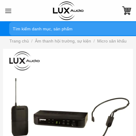
Bỏ
qua
nội
Tìm
dung
kiếm:
Trang chủ
/
Âm thanh hội trường, sự kiện
/
Micro sân khấu