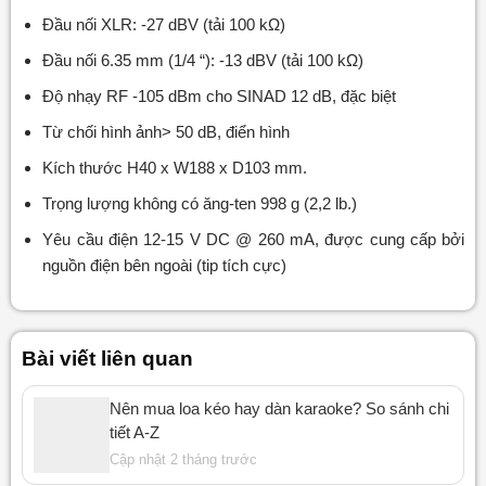
Đầu nối XLR: -27 dBV (tải 100 kΩ)
Đầu nối 6.35 mm (1/4 “): -13 dBV (tải 100 kΩ)
Độ nhạy RF -105 dBm cho SINAD 12 dB, đặc biệt
Từ chối hình ảnh> 50 dB, điển hình
Kích thước H40 x W188 x D103 mm.
Trọng lượng không có ăng-ten 998 g (2,2 lb.)
Yêu cầu điện 12-15 V DC @ 260 mA, được cung cấp bởi
nguồn điện bên ngoài (tip tích cực)
Bài viết liên quan
Nên mua loa kéo hay dàn karaoke? So sánh chi
tiết A-Z
Cập nhật 2 tháng trước