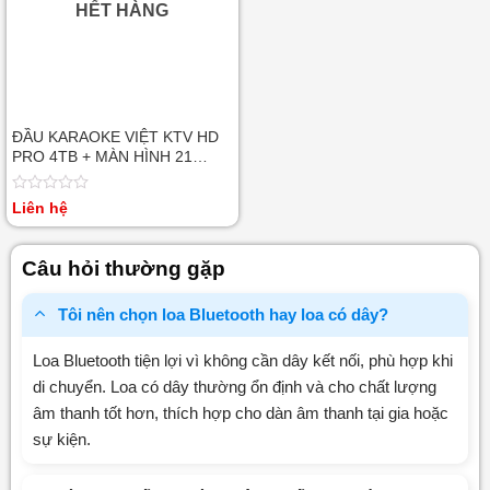
HẾT HÀNG
ĐẦU KARAOKE VIỆT KTV HD
PRO 4TB + MÀN HÌNH 21
INCH
Được
Liên hệ
xếp
hạng
0
Câu hỏi thường gặp
5
sao
Tôi nên chọn loa Bluetooth hay loa có dây?
Loa Bluetooth tiện lợi vì không cần dây kết nối, phù hợp khi
di chuyển. Loa có dây thường ổn định và cho chất lượng
âm thanh tốt hơn, thích hợp cho dàn âm thanh tại gia hoặc
sự kiện.