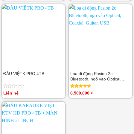
hạng
hạng
0
0
5
5
sao
sao
ĐẦU VIỆTK PRO 4TB
Loa di động Pasion 2c
Bluetooth, ngõ vào Optical,
Coaxial, Guitar, USB
Được
Được xếp
Liên hệ
6.500.000
₫
xếp
hạng
5.00
hạng
5 sao
0
5
sao