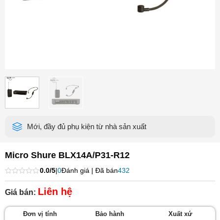
Mới, đầy đủ phụ kiện từ nhà sản xuất
Micro Shure BLX14A/P31-R12
0.0/5
|
0
Đánh giá | Đã bán
432
Được
xếp
Liên hệ
Giá bán:
hạng
0
5
Đơn vị tính
Bảo hành
Xuất xứ
sao