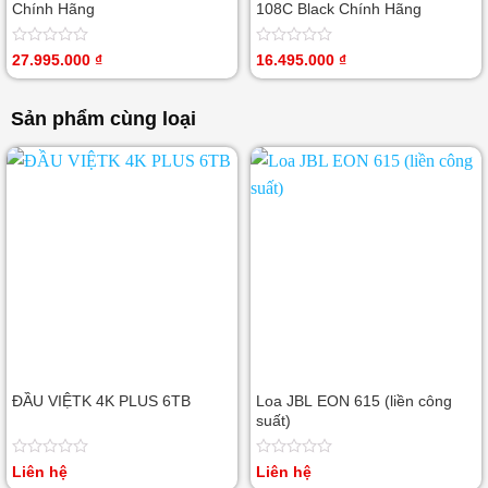
Chính Hãng
108C Black Chính Hãng
Được
Được
27.995.000
₫
16.495.000
₫
xếp
xếp
hạng
hạng
0
0
Sản phẩm cùng loại
5
5
sao
sao
ĐẦU VIỆTK 4K PLUS 6TB
Loa JBL EON 615 (liền công
suất)
Được
Được
Liên hệ
Liên hệ
xếp
xếp