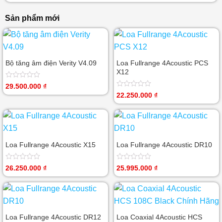
Sản phẩm mới
Bộ tăng âm điện Verity V4.09
Loa Fullrange 4Acoustic PCS
X12
Được
29.500.000
₫
xếp
Được
22.250.000
₫
hạng
xếp
0
hạng
5
0
sao
5
sao
Loa Fullrange 4Acoustic X15
Loa Fullrange 4Acoustic DR10
Được
Được
26.250.000
₫
25.995.000
₫
xếp
xếp
hạng
hạng
0
0
5
5
sao
sao
Loa Fullrange 4Acoustic DR12
Loa Coaxial 4Acoustic HCS