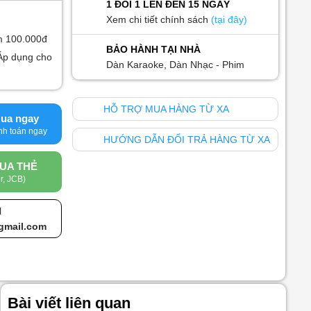
1 ĐỔI 1 LÊN ĐẾN 15 NGÀY
Xem chi tiết chính sách
(tại đây)
m 100.000đ
BẢO HÀNH TẠI NHÀ
Áp dụng cho
Dàn Karaoke, Dàn Nhạc - Phim
HỖ TRỢ MUA HÀNG TỪ XA
ua ngay
HƯỚNG DẪN ĐỔI TRẢ HÀNG TỪ XA
UA THẺ
r, JCB)
l
gmail.com
Bài viết liên quan