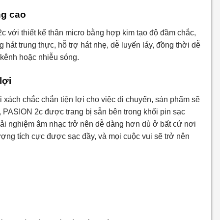
ng cao
 với thiết kế thân micro bằng hợp kim tạo độ đầm chắc,
hát trung thực, hỗ trợ hát nhẹ, dễ luyến láy, đồng thời dễ
g kênh hoặc nhiễu sóng.
lợi
 xách chắc chắn tiện lợi cho việc di chuyển, sản phẩm sẽ
, PASION 2c được trang bị sẵn bên trong khối pin sạc
rải nghiệm âm nhạc trở nên dễ dàng hơn dù ở bất cứ nơi
ượng tích cực được sạc đầy, và mọi cuộc vui sẽ trở nên