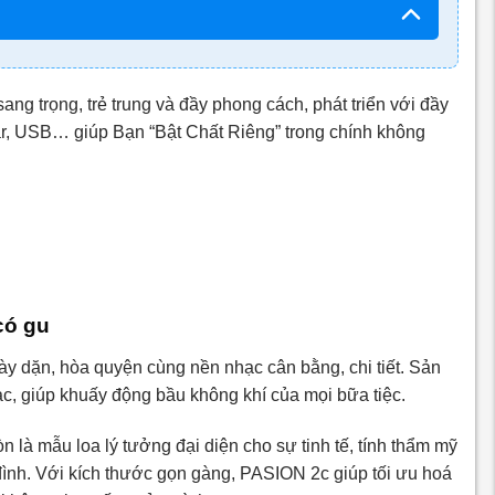
ang trọng, trẻ trung và đầy phong cách, phát triển với đầy
itar, USB… giúp Bạn “Bật Chất Riêng” trong chính không
có gu
dày dặn, hòa quyện cùng nền nhạc cân bằng, chi tiết. Sản
, giúp khuấy động bầu không khí của mọi bữa tiệc.
 là mẫu loa lý tưởng đại diện cho sự tinh tế, tính thẩm mỹ
đình. Với kích thước gọn gàng, PASION 2c giúp tối ưu hoá