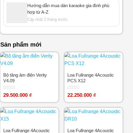
Hướng dẫn mua dàn karaoke gia đình phù
hợp từ A-Z
Cập nhật 2 tháng trước
Sản phẩm mới
Bộ tăng âm điện Verity
Loa Fullrange 4Acoustic
V4.09
PCS X12
Được
Được
29.500.000
₫
22.250.000
₫
xếp
xếp
hạng
hạng
0
0
5
5
sao
sao
Loa Fullrange 4Acoustic
Loa Fullrange 4Acoustic