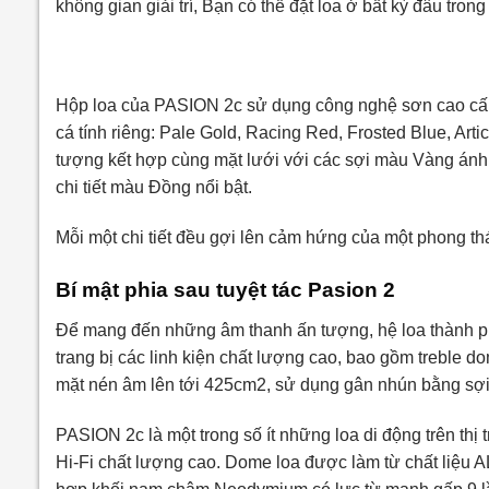
không gian giải trí, Bạn có thể đặt loa ở bất kỳ đâu tro
Hộp loa của PASION 2c sử dụng công nghệ sơn cao cấp 
cá tính riêng: Pale Gold, Racing Red, Frosted Blue, Art
tượng kết hợp cùng mặt lưới với các sợi màu Vàng ánh 
chi tiết màu Đồng nổi bật.
Mỗi một chi tiết đều gợi lên cảm hứng của một phong thái
Bí mật phia sau tuyệt tác Pasion 2
Để mang đến những âm thanh ấn tượng, hệ loa thành p
trang bị các linh kiện chất lượng cao, bao gồm treble d
mặt nén âm lên tới 425cm2, sử dụng gân nhún bằng sợi
PASION 2c là một trong số ít những loa di động trên thị
Hi-Fi chất lượng cao. Dome loa được làm từ chất liệu AL 