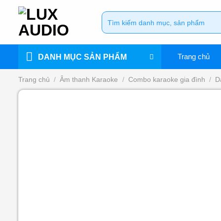
Bỏ
Tìm
qua
kiếm:
nội
dung
Trang chủ
DANH MỤC SẢN PHẨM
Trang chủ
/
Âm thanh Karaoke
/
Combo karaoke gia đình
/
D