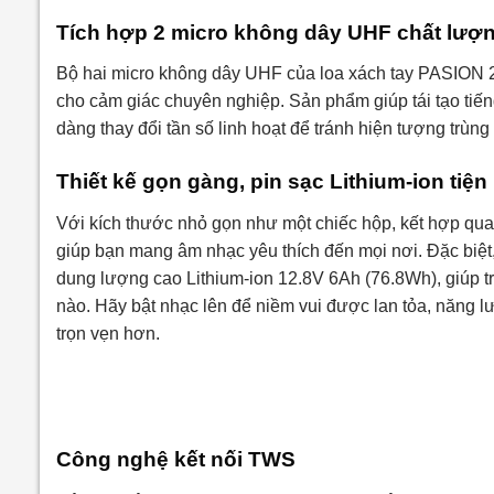
Tích hợp 2 micro không dây UHF chất lượ
Bộ hai micro không dây UHF của loa xách tay PASION 2c
cho cảm giác chuyên nghiệp. Sản phẩm giúp tái tạo tiếng 
dàng thay đổi tần số linh hoạt để tránh hiện tượng trùn
Thiết kế gọn gàng, pin sạc Lithium-ion tiện 
Với kích thước nhỏ gọn như một chiếc hộp, kết hợp quai
giúp bạn mang âm nhạc yêu thích đến mọi nơi. Đặc biệt
dung lượng cao Lithium-ion 12.8V 6Ah (76.8Wh), giúp t
nào. Hãy bật nhạc lên để niềm vui được lan tỏa, năng l
trọn vẹn hơn.
Công nghệ kết nối TWS