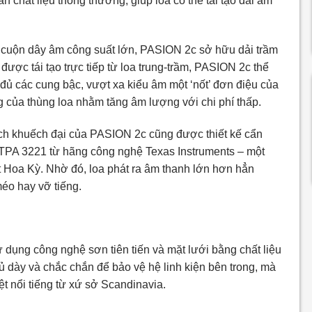
chất liệu thông thường, giúp loa có thể tái tạo dải âm
 kế cuộn dây âm công suất lớn, PASION 2c sở hữu dải trầm
được tái tạo trực tiếp từ loa trung-trầm, PASION 2c thể
đủ các cung bậc, vượt xa kiểu âm một ‘nốt’ đơn điệu của
 của thùng loa nhằm tăng âm lượng với chi phí thấp.
ch khuếch đại của PASION 2c cũng được thiết kế cẩn
TPA 3221 từ hãng công nghệ Texas Instruments – một
ất Hoa Kỳ. Nhờ đó, loa phát ra âm thanh lớn hơn hẳn
éo hay vỡ tiếng.
dụng công nghệ sơn tiên tiến và mặt lưới bằng chất liệu
ủ dày và chắc chắn để bảo vệ hệ linh kiện bên trong, mà
t nổi tiếng từ xứ sở Scandinavia.