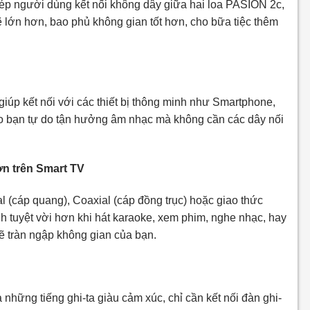
ép người dùng kết nối không dây giữa hai loa PASION 2c,
ẽ lớn hơn, bao phủ không gian tốt hơn, cho bữa tiệc thêm
iúp kết nối với các thiết bị thông minh như Smartphone,
ho bạn tự do tận hưởng âm nhạc mà không cần các dây nối
ơn trên Smart TV
 (cáp quang), Coaxial (cáp đồng trục) hoặc giao thức
h tuyệt vời hơn khi hát karaoke, xem phim, nghe nhạc, hay
sẽ tràn ngập không gian của bạn.
những tiếng ghi-ta giàu cảm xúc, chỉ cần kết nối đàn ghi-