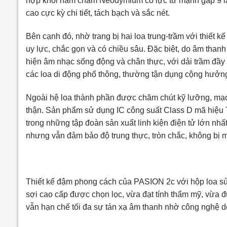
hợp khối nam châm Neodymium có lực từ mạnh gấp 9 lần 
cao cực kỳ chi tiết, tách bạch và sắc nét.
Bên cạnh đó, nhờ trang bị hai loa trung-trầm với thiết
uy lực, chắc gọn và có chiều sâu. Đặc biệt, do âm thanh 
hiện âm nhạc sống động và chân thực, với dải trầm đầy 
các loa di động phổ thông, thường tận dụng cộng hưởng
Ngoài hệ loa thành phần được chăm chút kỹ lưỡng, mạ
thận. Sản phẩm sử dụng IC công suất Class D mã hiệu 
trong những tập đoàn sản xuất linh kiện điện tử lớn nh
nhưng vẫn đảm bảo độ trung thực, tròn chắc, không bị m
Thiết kế đậm phong cách của PASION 2c với hộp loa sử 
sợi cao cấp được chọn lọc, vừa đạt tính thẩm mỹ, vừa đ
vẫn hạn chế tối đa sự tán xạ âm thanh nhờ công nghệ dệ