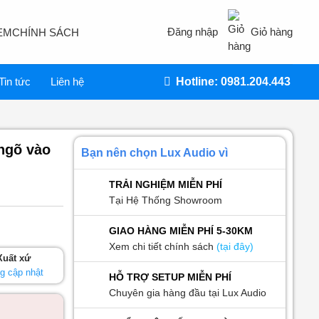
Đăng nhập
Giỏ hàng
EM
CHÍNH SÁCH
Tin tức
Liên hệ
Hotline: 0981.204.443
 ngõ vào
Bạn nên chọn Lux Audio vì
TRẢI NGHIỆM MIỄN PHÍ
Tại Hệ Thống Showroom
GIAO HÀNG MIỄN PHÍ 5-30KM
Xem chi tiết chính sách
(tại đây)
Xuất xứ
g cập nhật
HỖ TRỢ SETUP MIỄN PHÍ
Chuyên gia hàng đầu tại Lux Audio