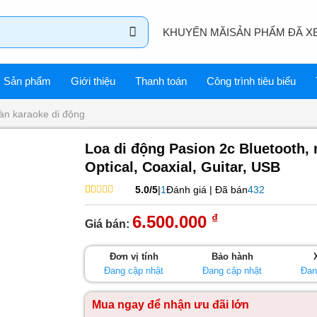
KHUYẾN MÃI
SẢN PHẨM ĐÃ X
Sản phẩm
Giới thiệu
Thanh toán
Công trình tiêu biểu
àn karaoke di động
Loa di động Pasion 2c Bluetooth,
Optical, Coaxial, Guitar, USB
5.0/5
|
1
Đánh giá | Đã bán
432
5.00
1
trên 5
dựa trên
₫
6.500.000
Giá bán:
đánh giá
Đơn vị tính
Bảo hành
Đang cập nhật
Đang cập nhật
Đan
Mua ngay để nhận ưu đãi lớn