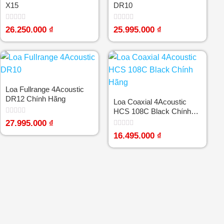
X15
DR10
Được
Được
26.250.000
₫
25.995.000
₫
xếp
xếp
hạng
hạng
0
0
5
5
sao
sao
Loa Fullrange 4Acoustic
DR12 Chính Hãng
Loa Coaxial 4Acoustic
HCS 108C Black Chính
Hãng
Được
27.995.000
₫
xếp
Được
hạng
16.495.000
₫
xếp
0
hạng
5
0
sao
5
sao