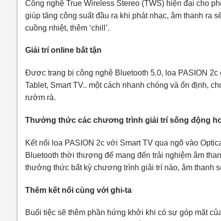
Công nghệ True Wireless Stereo (TWS) hiện đại cho ph
giúp tăng công suất đầu ra khi phát nhạc, âm thanh ra s
cuồng nhiệt, thêm ‘chill’.
Giải trí online bất tận
Được trang bị công nghệ Bluetooth 5.0, loa PASION 2c g
Tablet, Smart TV.. một cách nhanh chóng và ổn định, c
rườm rà.
Thưởng thức các chương trình giải trí sống động h
Kết nối loa PASION 2c với Smart TV qua ngõ vào Optical
Bluetooth thời thượng để mang đến trải nghiệm âm than
thưởng thức bất kỳ chương trình giải trí nào, âm thanh 
Thêm kết nối cùng với ghi-ta
Buổi tiệc sẽ thêm phần hứng khởi khi có sự góp mặt của 