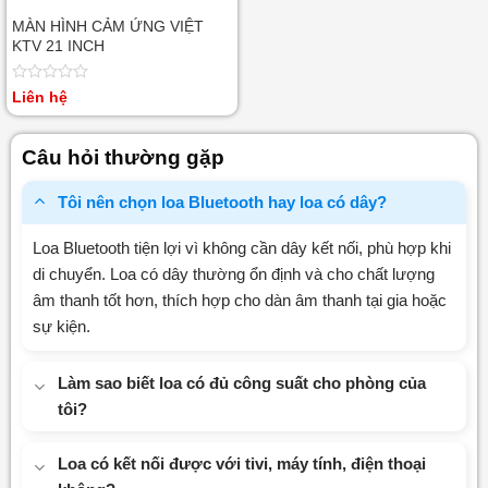
MÀN HÌNH CẢM ỨNG VIỆT
KTV 21 INCH
Được
Liên hệ
xếp
hạng
0
Câu hỏi thường gặp
5
sao
Tôi nên chọn loa Bluetooth hay loa có dây?
Loa Bluetooth tiện lợi vì không cần dây kết nối, phù hợp khi
di chuyển. Loa có dây thường ổn định và cho chất lượng
âm thanh tốt hơn, thích hợp cho dàn âm thanh tại gia hoặc
sự kiện.
Làm sao biết loa có đủ công suất cho phòng của
tôi?
Loa có kết nối được với tivi, máy tính, điện thoại