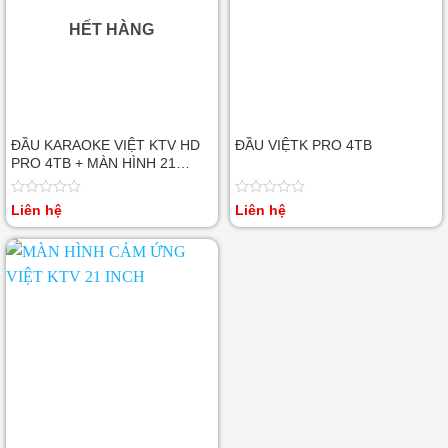
HẾT HÀNG
ĐẦU KARAOKE VIỆT KTV HD
ĐẦU VIỆTK PRO 4TB
PRO 4TB + MÀN HÌNH 21
INCH
Được
Được
Liên hệ
Liên hệ
xếp
xếp
hạng
hạng
0
0
5
5
sao
sao