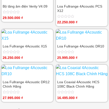
Bộ tăng âm điện Verity V4.09
Loa Fullrange 4Acoustic PCS
X12
Được
29.500.000
₫
xếp
Được
22.250.000
₫
hạng
xếp
0
hạng
5
0
sao
5
sao
Loa Fullrange 4Acoustic X15
Loa Fullrange 4Acoustic DR10
Được
Được
26.250.000
₫
25.995.000
₫
xếp
xếp
hạng
hạng
0
0
5
5
sao
sao
Loa Fullrange 4Acoustic DR12
Loa Coaxial 4Acoustic HCS
Chính Hãng
108C Black Chính Hãng
Được
Được
27.995.000
₫
16.495.000
₫
xếp
xếp
hạng
hạng
0
0