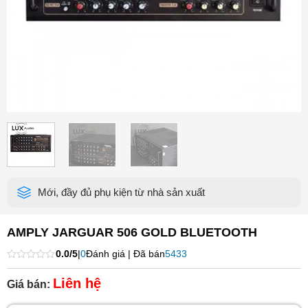
Mới, đầy đủ phụ kiện từ nhà sản xuất
AMPLY JARGUAR 506 GOLD BLUETOOTH
0.0/5
|
0
Đánh giá | Đã bán
5433
Được
xếp
Liên hệ
Giá bán:
hạng
0
5