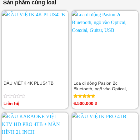
Sản phẩm cùng loại
5
5
sao
sao
ĐẦU VIỆTK 4K PLUS4TB
Loa di động Pasion 2c
Bluetooth, ngõ vào Optical,
Coaxial, Guitar, USB
Được
Được xếp
Liên hệ
6.500.000
₫
xếp
hạng
5.00
hạng
5 sao
0
5
sao