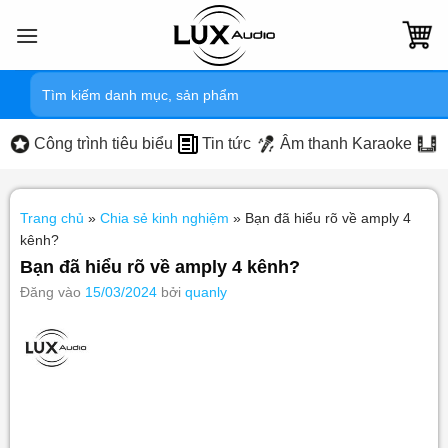
Bỏ
qua
nội
Tìm
dung
kiếm:
Công trình tiêu biểu
Tin tức
Âm thanh Karaoke
Trang chủ
»
Chia sẻ kinh nghiệm
»
Bạn đã hiểu rõ về amply 4
kênh?
Bạn đã hiểu rõ về amply 4 kênh?
Đăng vào
15/03/2024
bởi
quanly