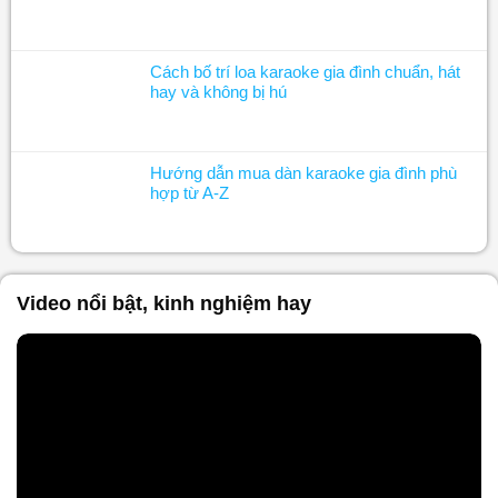
Cách bố trí loa karaoke gia đình chuẩn, hát
hay và không bị hú
Hướng dẫn mua dàn karaoke gia đình phù
hợp từ A-Z
Video nổi bật, kinh nghiệm hay