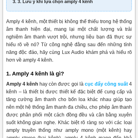
3. 3. Lưu ý khi lựa chọn amply 4 kênh
Amply 4 kênh, một thiết bị không thể thiếu trong hệ thống
âm thanh hiện đại, mang lại một chất lượng và trải
nghiệm âm thanh vượt trội, nhưng liệu bạn đã thực sự
hiểu rõ về nó? Từ công nghệ đằng sau đến những tính
năng độc đáo, hãy cùng Lux Audio khám phá và hiểu rõ
hơn về amply 4 kênh.
1. Amply 4 kênh là gì?
Amply 4 kênh
hay còn được gọi là
cục đẩy công suất
4
kênh –
là thiết bị được thiết kế đặc biệt để cung cấp và
tăng cường âm thanh cho bốn loa khác nhau giúp tạo
nên một hệ thống âm thanh đa chiều, cho phép âm thanh
được phân phối một cách đồng đều và cân bằng xuyên
suốt không gian nghe. Khác biệt rõ ràng so với các loại
amply truyền thống như amply mono (một kênh) hay
amply stereo (hai kênh), amply 4 kênh mang đến khả