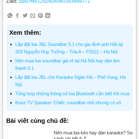
Zalo:
zalo.me/1292804060393899772
Xem thêm:
Lắp đặt loa JBL Soundbar 5.1 cho gia đình anh Hải tại
203 Nguyễn Huy Tưởng – Tòa A – P3112 – Hà Nội
Nên mua loa soundbar giá rẻ tại Hà Nội hay dàn âm
thanh 5.1
Lắp đặt loa JBL cho Karaoke Ngân Hà – Phố Vọng, Hà
Nội
Tổng hợp những thông số loa Bluetooth cần biết khi mua
Bose TV Speaker: Chiếc soundbar nhỏ nhưng có võ
Bài viết cùng chủ đề:
Nên mua loa kéo hay dàn karaoke? So
sánh chi tiết A-Z