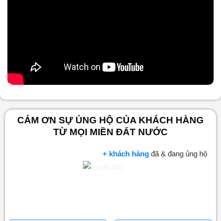
Nội dung chính
CẢM ƠN SỰ ỦNG HỘ CỦA KHÁCH HÀNG
TỪ MỌI MIỀN ĐẤT NƯỚC
+ khách hàng
đã & đang ủng hộ