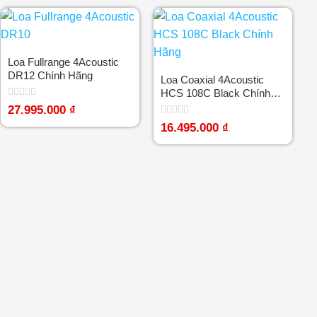
0
0
5
5
sao
sao
Loa Fullrange 4Acoustic
DR12 Chính Hãng
Loa Coaxial 4Acoustic
HCS 108C Black Chính
Hãng
Được
27.995.000
₫
xếp
Được
hạng
16.495.000
₫
xếp
0
hạng
5
0
sao
5
sao