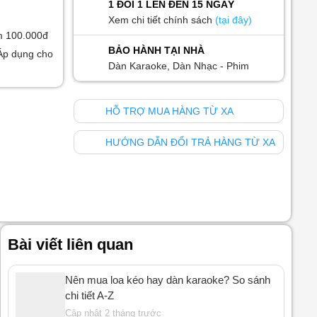
1 ĐỔI 1 LÊN ĐẾN 15 NGÀY
Xem chi tiết chính sách
(tại đây)
m 100.000đ
BẢO HÀNH TẠI NHÀ
Áp dụng cho
Dàn Karaoke, Dàn Nhạc - Phim
HỖ TRỢ MUA HÀNG TỪ XA
HƯỚNG DẪN ĐỔI TRẢ HÀNG TỪ XA
Bài viết liên quan
Nên mua loa kéo hay dàn karaoke? So sánh
chi tiết A-Z
Cập nhật 2 tháng trước