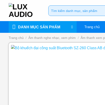
Bỏ
Tìm
qua
kiếm:
nội
dung
Trang chủ
DANH MỤC SẢN PHẨM
Trang chủ
/
Âm thanh nghe nhạc, xem phim
/
Âm thanh xem 