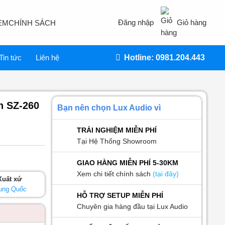
Đăng nhập
Giỏ hàng
EM
CHÍNH SÁCH
Tin tức
Liên hệ
Hotline: 0981.204.443
h SZ-260
Bạn nên chọn Lux Audio vì
TRẢI NGHIỆM MIỄN PHÍ
Tại Hệ Thống Showroom
GIAO HÀNG MIỄN PHÍ 5-30KM
Xem chi tiết chính sách
(tại đây)
Xuất xứ
ung Quốc
HỖ TRỢ SETUP MIỄN PHÍ
Chuyên gia hàng đầu tại Lux Audio