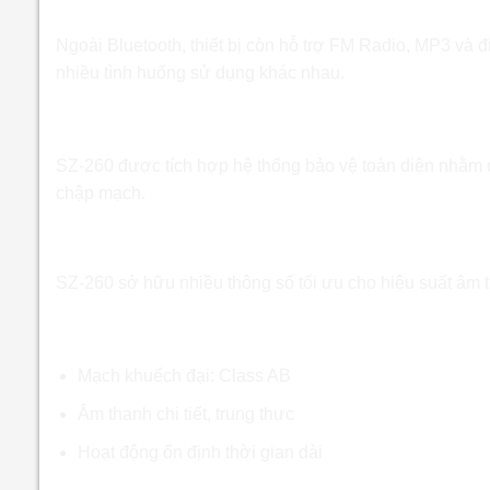
Giải pháp âm thanh đa năng
Ngoài Bluetooth, thiết bị còn hỗ trợ FM Radio, MP3 và 
nhiều tình huống sử dụng khác nhau.
Giải pháp vận hành an toàn
SZ-260 được tích hợp hệ thống bảo vệ toàn diện nhằm đ
chập mạch.
Thông số kỹ thuật nổi bật của Amply Blu
SZ-260 sở hữu nhiều thông số tối ưu cho hiệu suất âm t
Công nghệ khuếch đại
Mạch khuếch đại: Class AB
Âm thanh chi tiết, trung thực
Hoạt động ổn định thời gian dài