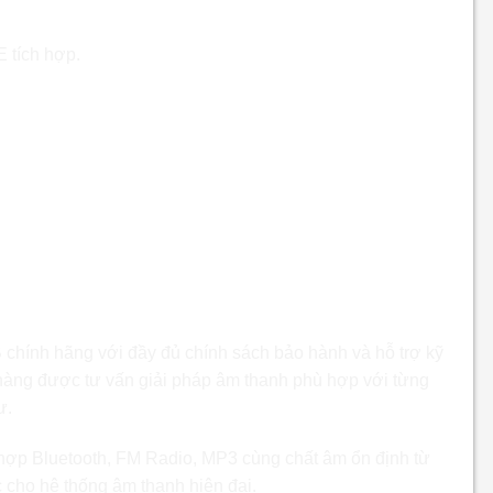
 tích hợp.
hính hãng tại LUXAUDIO
hính hãng với đầy đủ chính sách bảo hành và hỗ trợ kỹ
àng được tư vấn giải pháp âm thanh phù hợp với từng
ư.
 hợp Bluetooth, FM Radio, MP3 cùng chất âm ổn định từ
 cho hệ thống âm thanh hiện đại.