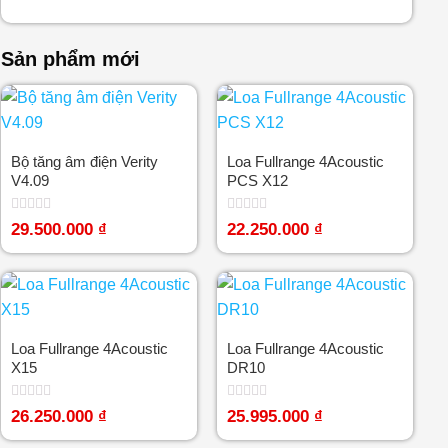
Sản phẩm mới
Bộ tăng âm điện Verity
Loa Fullrange 4Acoustic
V4.09
PCS X12
Được
Được
29.500.000
₫
22.250.000
₫
xếp
xếp
hạng
hạng
0
0
5
5
sao
sao
Loa Fullrange 4Acoustic
Loa Fullrange 4Acoustic
X15
DR10
Được
Được
26.250.000
₫
25.995.000
₫
xếp
xếp
hạng
hạng