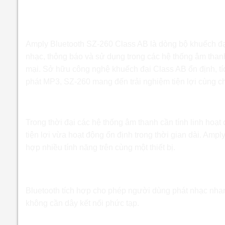
Amply Bluetooth SZ-260 Class
thanh đa năng hiện đại
Amply Bluetooth SZ-260 Class AB là dòng bộ khuếch đạ
nhạc, thông báo và sử dụng trong các hệ thống âm than
mại. Sở hữu công nghệ khuếch đại Class AB ổn định, t
phát MP3, SZ-260 mang đến trải nghiệm tiện lợi cùng ch
Giải pháp với Amply Bluetooth SZ-260 Cl
Trong thời đại các hệ thống âm thanh cần tính linh hoạ
tiện lợi vừa hoạt động ổn định trong thời gian dài. Ampl
hợp nhiều tính năng trên cùng một thiết bị.
Giải pháp kết nối không dây tiện lợi
Bluetooth tích hợp cho phép người dùng phát nhạc nhan
không cần dây kết nối phức tạp.