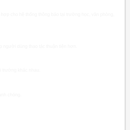
hợp cho hệ thống thông báo tại trường học, văn phòng,
p người dùng thao tác thuận tiện hơn.
mply Bluetooth SZ-260 Class AB
i trường khác nhau.
hanh chóng.
.