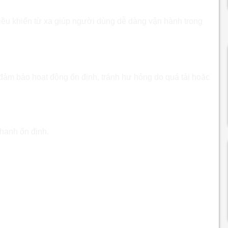
điều khiển từ xa giúp người dùng dễ dàng vận hành trong
ảm bảo hoạt động ổn định, tránh hư hỏng do quá tải hoặc
etooth SZ-260 Class AB
hanh ổn định.