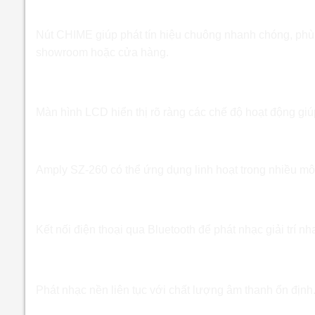
Tích hợp nút CHIME thông báo
Nút CHIME giúp phát tín hiệu chuông nhanh chóng, phù 
showroom hoặc cửa hàng.
Giao diện trực quan dễ sử dụng
Màn hình LCD hiển thị rõ ràng các chế độ hoạt động giú
Ứng dụng thực tế / Hướng dẫn sử dụng A
Amply SZ-260 có thể ứng dụng linh hoạt trong nhiều mô
Hệ thống âm thanh gia đình
Kết nối điện thoại qua Bluetooth để phát nhạc giải trí n
Quán café và cửa hàng
Phát nhạc nền liên tục với chất lượng âm thanh ổn định