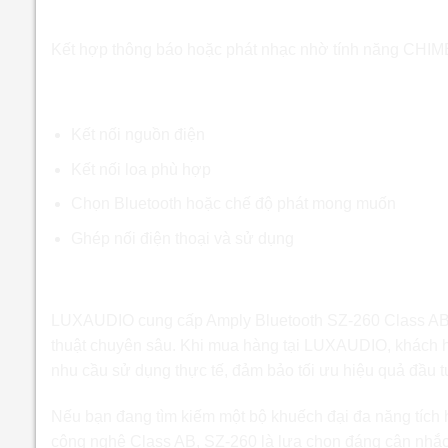
Văn phòng và trường học
Kết hợp thông báo hoặc phát nhạc nhờ tính năng CHIME
Hướng dẫn sử dụng cơ bản
Kết nối nguồn điện
Kết nối loa phù hợp
Chọn Bluetooth hoặc chế độ phát mong muốn
Ghép nối điện thoại và sử dụng
Mua Amply Bluetooth SZ-260 Class AB c
LUXAUDIO cung cấp Amply Bluetooth SZ-260 Class AB c
thuật chuyên sâu. Khi mua hàng tại LUXAUDIO, khách h
nhu cầu sử dụng thực tế, đảm bảo tối ưu hiệu quả đầu t
Nếu bạn đang tìm kiếm một bộ khuếch đại đa năng tích
công nghệ Class AB, SZ-260 là lựa chọn đáng cân nhắc