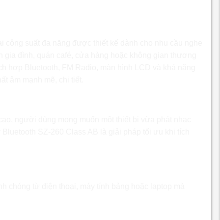
 AB – Giải pháp khuếch đại âm
i công suất đa năng được thiết kế dành cho nhu cầu nghe
h gia đình, quán café, cửa hàng hoặc không gian thương
ích hợp Bluetooth, FM Radio, màn hình LCD và khả năng
ất âm mạnh mẽ, chi tiết.
ass AB
t cao, người dùng mong muốn một thiết bị vừa phát nhạc
y Bluetooth SZ-260 Class AB là giải pháp tối ưu khi tích
h chóng từ điện thoại, máy tính bảng hoặc laptop mà