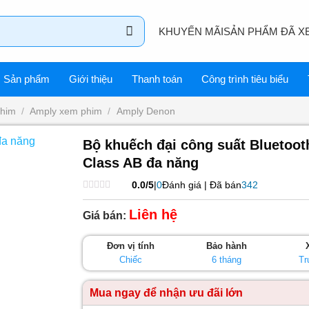
KHUYẾN MÃI
SẢN PHẨM ĐÃ X
Sản phẩm
Giới thiệu
Thanh toán
Công trình tiêu biểu
phim
/
Amply xem phim
/
Amply Denon
Bộ khuếch đại công suất Bluetoot
Class AB đa năng
0.0/5
|
0
Đánh giá | Đã bán
342
Được
xếp
Liên hệ
Giá bán:
hạng
0
5
Đơn vị tính
Bảo hành
sao
Chiếc
6 tháng
Tr
Mua ngay để nhận ưu đãi lớn