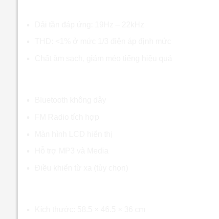
Hiệu suất âm thanh
Dải tần đáp ứng: 19Hz – 22kHz
THD: <1% ở mức 1/3 điện áp định mức
Chất âm sạch, giảm méo tiếng hiệu quả
Tính năng kết nối
Bluetooth không dây
FM Radio tích hợp
Màn hình LCD hiển thị
Hỗ trợ MP3 và Media
Điều khiển từ xa (tùy chọn)
Kích thước và trọng lượng
Kích thước: 58.5 × 46.5 × 36 cm