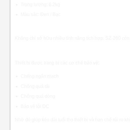
Trọng lượng: 6.2kg
Màu sắc: Đen / Bạc
Ưu điểm & tính năng nổi bật của Amply B
Không chỉ sở hữu nhiều tính năng tích hợp, SZ-260 còn
Hệ thống bảo vệ toàn diện
Thiết bị được trang bị các cơ chế bảo vệ:
Chống ngắn mạch
Chống quá tải
Chống quá dòng
Bảo vệ lỗi DC
Nhờ đó giúp kéo dài tuổi thọ thiết bị và hạn chế rủi ro kh