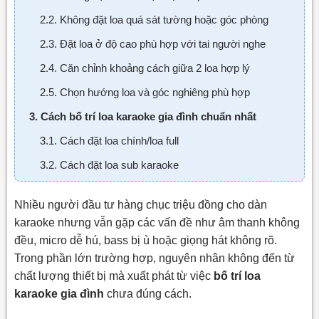
2.2. Không đặt loa quá sát tường hoặc góc phòng
2.3. Đặt loa ở độ cao phù hợp với tai người nghe
2.4. Căn chỉnh khoảng cách giữa 2 loa hợp lý
2.5. Chọn hướng loa và góc nghiêng phù hợp
3. Cách bố trí loa karaoke gia đình chuẩn nhất
3.1. Cách đặt loa chính/loa full
3.2. Cách đặt loa sub karaoke
3.3. Khoảng cách giữa 2 loa karaoke bao nhiêu là hợp
Nhiều người đầu tư hàng chục triệu đồng cho dàn
lý?
karaoke nhưng vẫn gặp các vấn đề như âm thanh không
3.4. Loa karaoke nên treo cao bao nhiêu?
đều, micro dễ hú, bass bị ù hoặc giọng hát không rõ.
3.5. Cách xác định vị trí nghe tốt nhất trong phòng
Trong phần lớn trường hợp, nguyên nhân không đến từ
chất lượng thiết bị mà xuất phát từ việc
bố trí loa
4. Cách bố trí loa karaoke theo diện tích phòng
karaoke gia đình
chưa đúng cách.
4.1. Phòng karaoke gia đình dưới 15m²