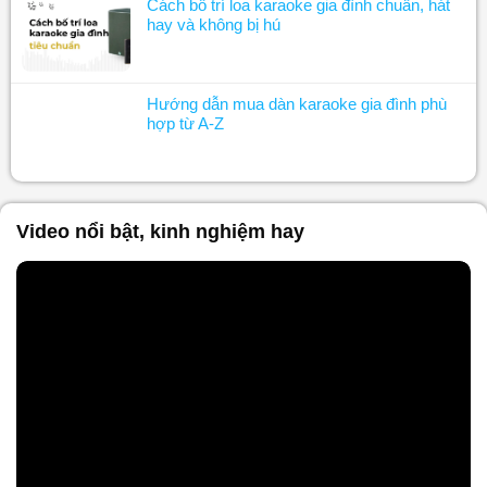
Cách bố trí loa karaoke gia đình chuẩn, hát
hay và không bị hú
Hướng dẫn mua dàn karaoke gia đình phù
hợp từ A-Z
Video nổi bật, kinh nghiệm hay