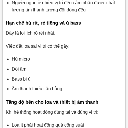
Người nghe ở nhiều vị trí đều cảm nhận được chất
đình
lượng âm thanh tương đối đồng đều
7.1. Đặt loa quá gần micro
Hạn chế hú rít, rè tiếng và ù bass
7.2. Đặt loa sát góc tường gây ù bass
Đây là lợi ích rõ rệt nhất.
7.3. Treo loa quá cao hoặc quá thấp
7.4. Đặt loa lệch vị trí nghe
Việc đặt loa sai vị trí có thể gây:
7.5. Dùng loa không phù hợp với diện tích phòng
Hú micro
8. Một số lưu ý để dàn karaoke gia đình hát hay hơn
Dội âm
8.1. Chọn loa phù hợp với diện tích phòng
Bass bị ù
8.2. Cân chỉnh âm thanh sau khi lắp đặt
Âm thanh thiếu cân bằng
8.3. Kết hợp thêm loa sub khi cần tăng bass
Tăng độ bền cho loa và thiết bị âm thanh
8.4. Nhờ kỹ thuật viên tư vấn nếu phòng có kết cấu
phức tạp
Khi hệ thống hoạt động đúng tải và đúng vị trí:
9. Câu hỏi thường gặp về cách bố trí loa karaoke gia
Loa ít phải hoạt động quá công suất
đình