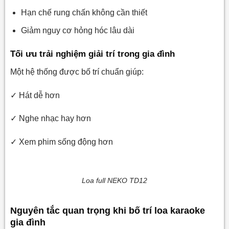
Hạn chế rung chấn không cần thiết
9.1. Loa karaoke nên đặt cao bao nhiêu?
Giảm nguy cơ hỏng hóc lâu dài
9.2. Có nên đặt loa karaoke sát tường không?
9.3. Loa sub karaoke nên đặt ở đâu?
Tối ưu trải nghiệm giải trí trong gia đình
9.4. Phòng nhỏ có nên dùng 4 loa karaoke không?
Một hệ thống được bố trí chuẩn giúp:
9.5. Bố trí loa karaoke trong phòng khách có khác
✓ Hát dễ hơn
phòng riêng không?
✓ Nghe nhạc hay hơn
✓ Xem phim sống động hơn
Loa full NEKO TD12
Nguyên tắc quan trọng khi bố trí loa karaoke
gia đình