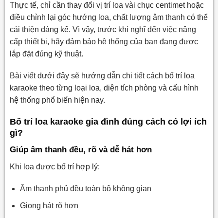
Thực tế, chỉ cần thay đổi vị trí loa vài chục centimet hoặc
4.2. Phòng karaoke gia đình từ 15–25m²
điều chỉnh lại góc hướng loa, chất lượng âm thanh có thể
4.3. Phòng karaoke gia đình trên 25m²
cải thiện đáng kể. Vì vậy, trước khi nghĩ đến việc nâng
4.4. Bố trí loa karaoke trong phòng khách
cấp thiết bị, hãy đảm bảo hệ thống của bạn đang được
lắp đặt đúng kỹ thuật.
5. Hướng dẫn bố trí loa karaoke theo số lượng loa
5.1. Cách bố trí dàn karaoke 2 loa
Bài viết dưới đây sẽ hướng dẫn chi tiết cách bố trí loa
karaoke theo từng loại loa, diện tích phòng và cấu hình
5.2. Cách bố trí dàn karaoke 2 loa và 1 loa sub
hệ thống phổ biến hiện nay.
5.3. Cách bố trí dàn karaoke 4 loa
Bố trí loa karaoke gia đình đúng cách có lợi ích
5.4. Cách bố trí dàn karaoke 4 loa và loa sub
gì?
6. Cách bố trí thiết bị đi kèm trong dàn karaoke gia
Giúp âm thanh đều, rõ và dễ hát hơn
đình
6.1. Vị trí đặt amply, vang số và cục đẩy
Khi loa được bố trí hợp lý:
6.2. Vị trí đặt đầu karaoke, màn hình và tủ thiết bị
Âm thanh phủ đều toàn bộ không gian
6.3. Lưu ý khi đặt micro để hạn chế hú rít
Giọng hát rõ hơn
7. Những lỗi thường gặp khi bố trí loa karaoke gia