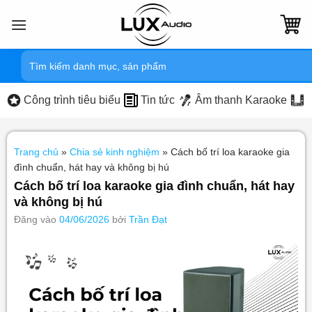
Bỏ
qua
nội
Tìm
dung
kiếm:
Công trình tiêu biểu
Tin tức
Âm thanh Karaoke
Trang chủ
»
Chia sẻ kinh nghiệm
»
Cách bố trí loa karaoke gia
đình chuẩn, hát hay và không bị hú
Cách bố trí loa karaoke gia đình chuẩn, hát hay
và không bị hú
Đăng vào
04/06/2026
bởi
Trần Đạt