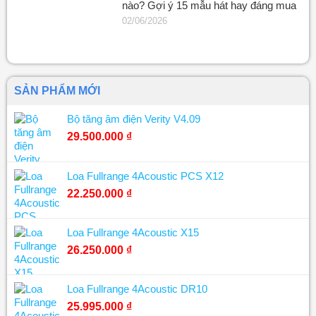
nào? Gợi ý 15 mẫu hát hay đáng mua
02/06/2026
SẢN PHẨM MỚI
Bộ tăng âm điện Verity V4.09
29.500.000
₫
Loa Fullrange 4Acoustic PCS X12
22.250.000
₫
Loa Fullrange 4Acoustic X15
26.250.000
₫
Loa Fullrange 4Acoustic DR10
25.995.000
₫