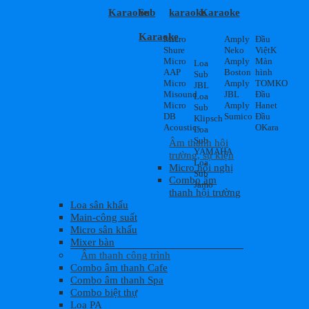
Karaoke
Sub
karaoke
Karaoke
Karaoke
Micro
Amply
Đầu
Shure
Neko
ViệtK
Micro
Amply
Màn
Loa
AAP
Boston
hình
Sub
Micro
Amply
TOMKO
JBL
Misound
JBL
Đầu
Loa
Micro
Amply
Hanet
Sub
DB
Sumico
Đầu
Klipsch
Acoustics
OKara
Loa
Sub
Âm thanh hội
YAMAHA
trường, sự kiện
Loa
Micro hội nghị
Sub
Combo âm
Jamo
thanh hội trường
Loa sân khấu
Main-công suất
Micro sân khấu
Mixer bàn
Âm thanh công trình
Combo âm thanh Cafe
Combo âm thanh Spa
Combo biệt thự
Loa PA