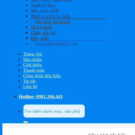
Android Box
Màn hình LED
Thiết bị xử lí tín hiệu
Phụ kiện âm thanh
Tủ kỹ thuật
Chân, giá, kệ
Dây, giắc
Sản phẩm khuyến mãi
Trang chủ
Sản phẩm
Giới thiệu
Thanh toán
Công trình tiêu biểu
Tin tức
Liên hệ
Hotline: 0981.204.443
Tìm
kiếm: