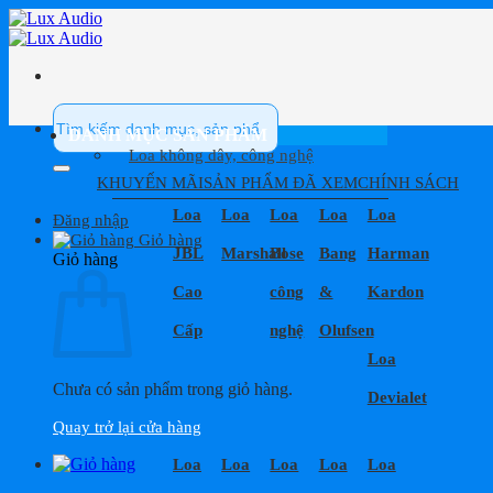
Bỏ
qua
nội
dung
Tìm
kiếm:
DANH MỤC SẢN PHẨM
Loa không dây, công nghệ
KHUYẾN MÃI
SẢN PHẨM ĐÃ XEM
CHÍNH SÁCH
Loa
Loa
Loa
Loa
Loa
Đăng nhập
Giỏ hàng
JBL
Marshall
Bose
Bang
Harman
Giỏ hàng
Cao
công
&
Kardon
Cấp
nghệ
Olufsen
Loa
Chưa có sản phẩm trong giỏ hàng.
Devialet
Quay trở lại cửa hàng
Loa
Loa
Loa
Loa
Loa