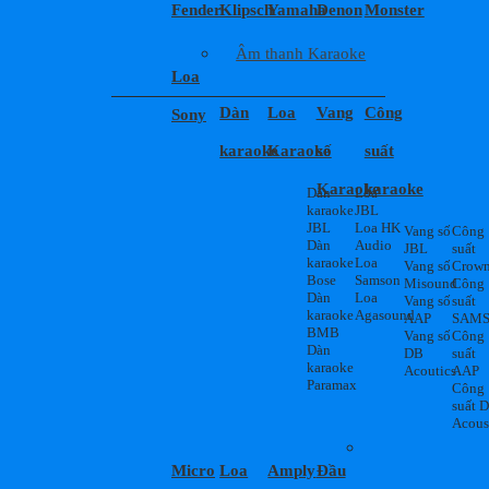
Fender
Klipsch
Yamaha
Denon
Monster
Âm thanh Karaoke
Loa
Dàn
Loa
Vang
Công
Sony
karaoke
Karaoke
số
suất
Karaoke
karaoke
Dàn
Loa
karaoke
JBL
JBL
Loa HK
Vang số
Công
Dàn
Audio
JBL
suất
karaoke
Loa
Vang số
Crow
Bose
Samson
Misound
Công
Dàn
Loa
Vang số
suất
karaoke
Agasound
AAP
SAM
BMB
Vang số
Công
Dàn
DB
suất
karaoke
Acoutics
AAP
Paramax
Công
suất 
Acous
Micro
Loa
Amply
Đầu