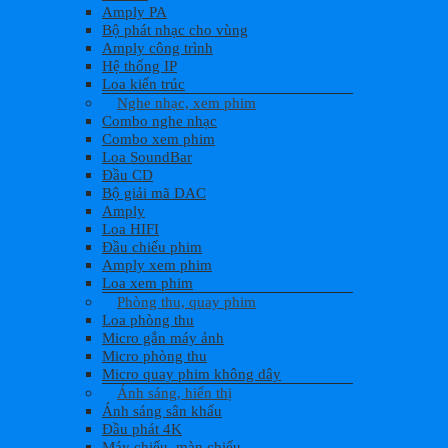
Amply PA
Bộ phát nhạc cho vùng
Amply công trình
Hệ thống IP
Loa kiến trúc
Nghe nhạc, xem phim
Combo nghe nhạc
Combo xem phim
Loa SoundBar
Đầu CD
Bộ giải mã DAC
Amply
Loa HIFI
Đầu chiếu phim
Amply xem phim
Loa xem phim
Phòng thu, quay phim
Loa phòng thu
Micro gắn máy ảnh
Micro phòng thu
Micro quay phim không dây
Ánh sáng, hiển thị
Ánh sáng sân khấu
Đầu phát 4K
Máy chiếu, màn chiếu