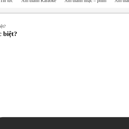
Tin tức
Âm thanh Karaoke
Âm thanh nhạc – phim
Âm than
ệt?
 biệt?