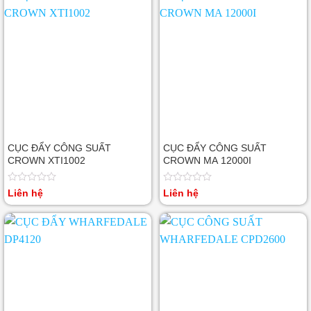
CỤC ĐẨY CÔNG SUẤT
CỤC ĐẨY CÔNG SUẤT
CROWN XTI1002
CROWN MA 12000I
Được
Được
Liên hệ
Liên hệ
xếp
xếp
hạng
hạng
0
0
5
5
sao
sao