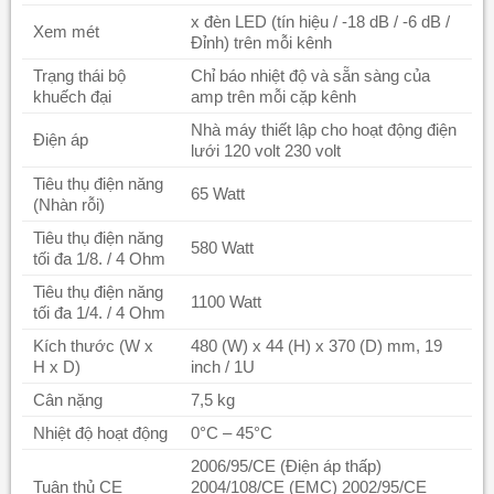
x đèn LED (tín hiệu / -18 dB / -6 dB /
Xem mét
Đỉnh) trên mỗi kênh
Trạng thái bộ
Chỉ báo nhiệt độ và sẵn sàng của
khuếch đại
amp trên mỗi cặp kênh
Nhà máy thiết lập cho hoạt động điện
Điện áp
lưới 120 volt 230 volt
Tiêu thụ điện năng
65 Watt
(Nhàn rỗi)
Tiêu thụ điện năng
580 Watt
tối đa 1/8. / 4 Ohm
Tiêu thụ điện năng
1100 Watt
tối đa 1/4. / 4 Ohm
Kích thước (W x
480 (W) x 44 (H) x 370 (D) mm, 19
H x D)
inch / 1U
Cân nặng
7,5 kg
Nhiệt độ hoạt động
0°C – 45°C
2006/95/CE (Điện áp thấp)
Tuân thủ CE
2004/108/CE (EMC) 2002/95/CE