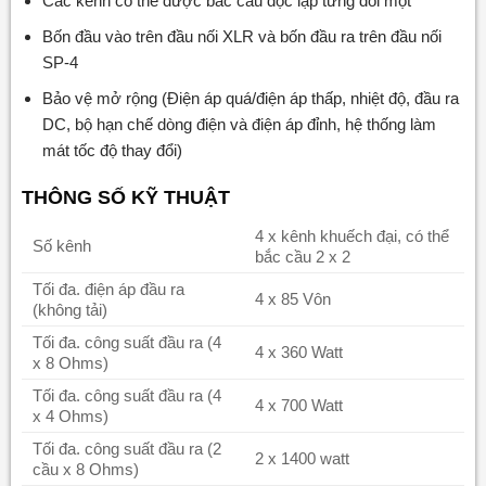
Các kênh có thể được bắc cầu độc lập từng đôi một
Bốn đầu vào trên đầu nối XLR và bốn đầu ra trên đầu nối
SP-4
Bảo vệ mở rộng (Điện áp quá/điện áp thấp, nhiệt độ, đầu ra
DC, bộ hạn chế dòng điện và điện áp đỉnh, hệ thống làm
mát tốc độ thay đổi)
THÔNG S
Ố
K
Ỹ
THU
Ậ
T
4 x kênh khuếch đại, có thể
Số kênh
bắc cầu 2 x 2
Tối đa. điện áp đầu ra
4 x 85 Vôn
(không tải)
Tối đa. công suất đầu ra (4
4 x 360 Watt
x 8 Ohms)
Tối đa. công suất đầu ra (4
4 x 700 Watt
x 4 Ohms)
Tối đa. công suất đầu ra (2
2 x 1400 watt
cầu x 8 Ohms)