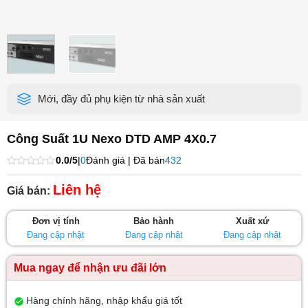
Mới, đầy đủ phụ kiện từ nhà sản xuất
Công Suất 1U Nexo DTD AMP 4X0.7
0.0/5
|
0
Đánh giá | Đã bán
432
Được
xếp
Liên hệ
Giá bán:
hạng
0
5
Đơn vị tính
Bảo hành
Xuất xứ
sao
Đang cập nhật
Đang cập nhật
Đang cập nhật
Mua ngay để nhận ưu đãi lớn
Hàng chính hãng, nhập khẩu giá tốt