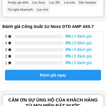
Amply gia đình
Loa Sony
Loa JBL
Loa kéo
Dàn karaoke
Tai nghe bluetooth
Loa mini
Đánh giá Công Suất 1U Nexo DTD AMP 4X0.7
0%
| 0 đánh giá
5
0%
| 0 đánh giá
4
0%
| 0 đánh giá
3
0%
| 0 đánh giá
2
0%
| 0 đánh giá
1
Đánh giá ngay
CẢM ƠN SỰ ỦNG HỘ CỦA KHÁCH HÀNG
TỪ MỌI MIỀN ĐẤT NƯỚC