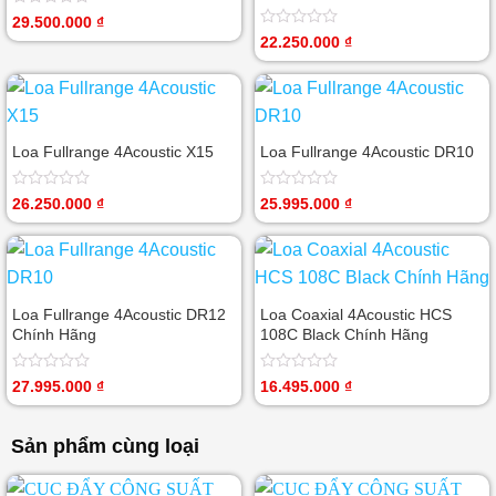
Được
29.500.000
₫
xếp
Được
22.250.000
₫
hạng
xếp
0
hạng
5
0
sao
5
sao
Loa Fullrange 4Acoustic X15
Loa Fullrange 4Acoustic DR10
Được
Được
26.250.000
₫
25.995.000
₫
xếp
xếp
hạng
hạng
0
0
5
5
sao
sao
Loa Fullrange 4Acoustic DR12
Loa Coaxial 4Acoustic HCS
Chính Hãng
108C Black Chính Hãng
Được
Được
27.995.000
₫
16.495.000
₫
xếp
xếp
hạng
hạng
0
0
Sản phẩm cùng loại
5
5
sao
sao