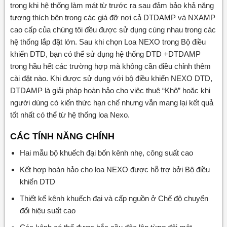
trong khi hệ thống làm mát từ trước ra sau đảm bảo khả năng
tương thích bên trong các giá đỡ nơi cả DTDAMP và NXAMP
cao cấp của chúng tôi đều được sử dụng cùng nhau trong các
hệ thống lắp đặt lớn. Sau khi chọn Loa NEXO trong Bộ điều
khiển DTD, bạn có thể sử dụng hệ thống DTD +DTDAMP
trong hầu hết các trường hợp mà không cần điều chỉnh thêm
cài đặt nào. Khi được sử dụng với bộ điều khiển NEXO DTD,
DTDAMP là giải pháp hoàn hảo cho việc thuê “Khô” hoặc khi
người dùng có kiến ​​thức hạn chế nhưng vẫn mang lại kết quả
tốt nhất có thể từ hệ thống loa Nexo.
CÁC TÍNH N
Ă
NG CH
Í
NH
Hai mẫu bộ khuếch đại bốn kênh nhẹ, công suất cao
Kết hợp hoàn hảo cho loa NEXO được hỗ trợ bởi Bộ điều
khiển DTD
Thiết kế kênh khuếch đại và cấp nguồn ở Chế độ chuyển
đổi hiệu suất cao