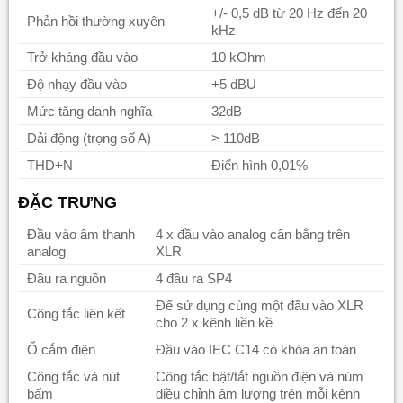
+/- 0,5 dB từ 20 Hz đến 20
Phản hồi thường xuyên
kHz
Trở kháng đầu vào
10 kOhm
Độ nhạy đầu vào
+5 dBU
Mức tăng danh nghĩa
32dB
Dải động (trọng số A)
> 110dB
THD+N
Điển hình 0,01%
ĐẶ
C TR
Ư
NG
Đầu vào âm thanh
4 x đầu vào analog cân bằng trên
analog
XLR
Đầu ra nguồn
4 đầu ra SP4
Để sử dụng cùng một đầu vào XLR
Công tắc liên kết
cho 2 x kênh liền kề
Ổ cắm điện
Đầu vào IEC C14 có khóa an toàn
Công tắc và nút
Công tắc bật/tắt nguồn điện và núm
bấm
điều chỉnh âm lượng trên mỗi kênh