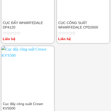
CỤC ĐẨY WHARFEDALE
CỤC CÔNG SUẤT
DP4120
WHARFEDALE CPD2600
Được
Được
Liên hệ
Liên hệ
xếp
xếp
hạng
hạng
0
0
5
5
sao
sao
Cục đẩy công suất Crown
KVS500