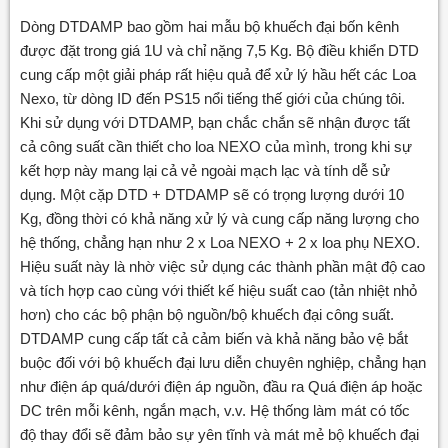
Dòng DTDAMP bao gồm hai mẫu bộ khuếch đại bốn kênh
được đặt trong giá 1U và chỉ nặng 7,5 Kg. Bộ điều khiển DTD
cung cấp một giải pháp rất hiệu quả để xử lý hầu hết các Loa
Nexo, từ dòng ID đến PS15 nổi tiếng thế giới của chúng tôi.
Khi sử dụng với DTDAMP, bạn chắc chắn sẽ nhận được tất
cả công suất cần thiết cho loa NEXO của mình, trong khi sự
kết hợp này mang lại cả vẻ ngoài mạch lạc và tính dễ sử
dụng. Một cặp DTD + DTDAMP sẽ có trọng lượng dưới 10
Kg, đồng thời có khả năng xử lý và cung cấp năng lượng cho
hệ thống, chẳng hạn như 2 x Loa NEXO + 2 x loa phụ NEXO.
Hiệu suất này là nhờ việc sử dụng các thành phần mật độ cao
và tích hợp cao cùng với thiết kế hiệu suất cao (tản nhiệt nhỏ
hơn) cho các bộ phận bộ nguồn/bộ khuếch đại công suất.
DTDAMP cung cấp tất cả cảm biến và khả năng bảo vệ bắt
buộc đối với bộ khuếch đại lưu diễn chuyên nghiệp, chẳng hạn
như điện áp quá/dưới điện áp nguồn, đầu ra Quá điện áp hoặc
DC trên mỗi kênh, ngắn mạch, v.v. Hệ thống làm mát có tốc
độ thay đổi sẽ đảm bảo sự yên tĩnh và mát mẻ bộ khuếch đại