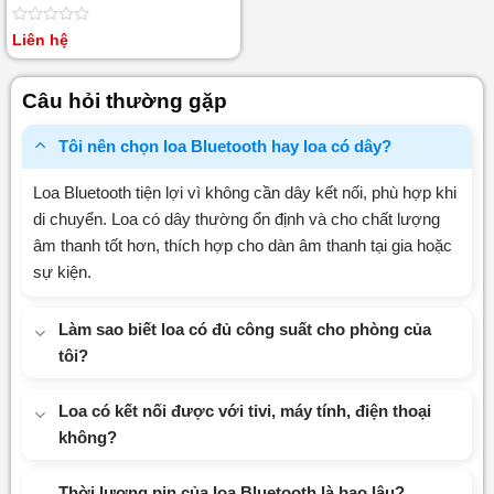
Được
Liên hệ
xếp
hạng
0
Câu hỏi thường gặp
5
sao
Tôi nên chọn loa Bluetooth hay loa có dây?
Loa Bluetooth tiện lợi vì không cần dây kết nối, phù hợp khi
di chuyển. Loa có dây thường ổn định và cho chất lượng
âm thanh tốt hơn, thích hợp cho dàn âm thanh tại gia hoặc
sự kiện.
Làm sao biết loa có đủ công suất cho phòng của
tôi?
Loa có kết nối được với tivi, máy tính, điện thoại
không?
Thời lượng pin của loa Bluetooth là bao lâu?