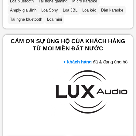
Loa bluetooth
Tai nghe gaming
Micro karaoke
Amply gia đình
Loa Sony
Loa JBL
Loa kéo
Dàn karaoke
Tai nghe bluetooth
Loa mini
CẢM ƠN SỰ ỦNG HỘ CỦA KHÁCH HÀNG
TỪ MỌI MIỀN ĐẤT NƯỚC
+ khách hàng
đã & đang ủng hộ