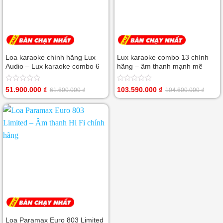
Loa karaoke chính hãng Lux
Lux karaoke combo 13 chính
Audio – Lux karaoke combo 6
hãng – âm thanh mạnh mẽ
Được
Được
51.900.000
₫
103.590.000
₫
61.600.000
₫
104.600.000
₫
Giá
Giá
Giá
Giá
xếp
xếp
gốc
hiện
gốc
hiện
hạng
hạng
là:
tại
là:
tại
0
0
61.600.000 ₫.
là:
104.600.000 ₫.
là:
5
5
51.900.000 ₫.
103.590.000 ₫.
sao
sao
Loa Paramax Euro 803 Limited