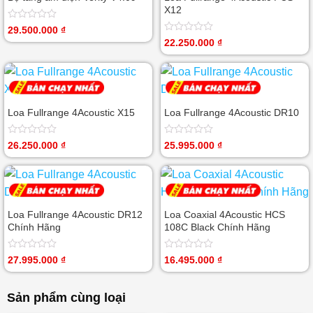
X12
Được
29.500.000
₫
xếp
Được
22.250.000
₫
hạng
xếp
0
hạng
5
0
sao
5
sao
Loa Fullrange 4Acoustic X15
Loa Fullrange 4Acoustic DR10
Được
Được
26.250.000
₫
25.995.000
₫
xếp
xếp
hạng
hạng
0
0
5
5
sao
sao
Loa Fullrange 4Acoustic DR12
Loa Coaxial 4Acoustic HCS
Chính Hãng
108C Black Chính Hãng
Được
Được
27.995.000
₫
16.495.000
₫
xếp
xếp
hạng
hạng
0
0
Sản phẩm cùng loại
5
5
sao
sao