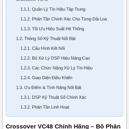
1.1.1. Quản Lý Tín Hiệu Tập Trung
1.1.2. Phân Tần Chính Xác Cho Từng Dải Loa
1.1.3. Tối Ưu Hiệu Suất Hệ Thống
1.2. Thông Số Kỹ Thuật Nổi Bật
1.2.1. Cấu Hình Kết Nối
1.2.2. Bộ Xử Lý DSP Hiệu Năng Cao
1.2.3. Các Chức Năng Xử Lý Tín Hiệu
1.2.4. Giao Diện Điều Khiển
1.3. Ưu Điểm & Tính Năng Nổi Bật
1.3.1. DSP Kỹ Thuật Số Chính Xác
1.3.2. Phân Tần Linh Hoạt
1.3.3. Delay Căn Chỉnh Thời Gian
Crossover VC48 Chính Hãng – Bộ Phân
1.3.4. Limiter Bảo Vệ Hệ Thống