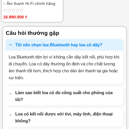
– Âm thanh Hi Fi chính hãng
Được
16.990.000
₫
xếp
hạng
0
Câu hỏi thường gặp
5
sao
Tôi nên chọn loa Bluetooth hay loa có dây?
Loa Bluetooth tiện lợi vì không cần dây kết nối, phù hợp khi
di chuyển. Loa có dây thường ổn định và cho chất lượng
âm thanh tốt hơn, thích hợp cho dàn âm thanh tại gia hoặc
sự kiện.
Làm sao biết loa có đủ công suất cho phòng của
tôi?
Loa có kết nối được với tivi, máy tính, điện thoại
không?