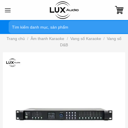
Bỏ
qua
nội
Tìm
dung
kiếm:
Trang chủ
/
Âm thanh Karaoke
/
Vang số Karaoke
/
Vang số
D&B