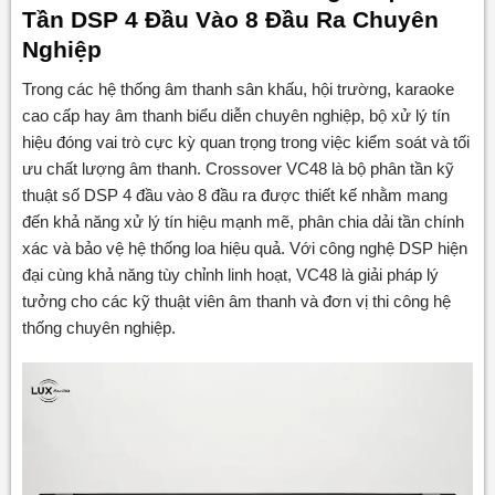
Tần DSP 4 Đầu Vào 8 Đầu Ra Chuyên
1.3.5. Hoạt Động Ổn Định Và Bền Bỉ
Nghiệp
1.4. Ứng Dụng Thực Tế Và Hướng Dẫn Sử Dụng
Trong các hệ thống âm thanh sân khấu, hội trường, karaoke
1.4.1. Hệ Thống Âm Thanh Hội Trường
cao cấp hay âm thanh biểu diễn chuyên nghiệp, bộ xử lý tín
1.4.2. Âm Thanh Sân Khấu Biểu Diễn
hiệu đóng vai trò cực kỳ quan trọng trong việc kiểm soát và tối
ưu chất lượng âm thanh. Crossover VC48 là bộ phân tần kỹ
1.4.3. Karaoke Kinh Doanh Cao Cấp
thuật số DSP 4 đầu vào 8 đầu ra được thiết kế nhằm mang
1.4.4. Trung Tâm Hội Nghị Và Nhà Thờ
đến khả năng xử lý tín hiệu mạnh mẽ, phân chia dải tần chính
xác và bảo vệ hệ thống loa hiệu quả. Với công nghệ DSP hiện
1.4.5. Hướng Dẫn Sử Dụng
đại cùng khả năng tùy chỉnh linh hoạt, VC48 là giải pháp lý
1.5. Mua Crossover VC48 Chính Hãng Tại
tưởng cho các kỹ thuật viên âm thanh và đơn vị thi công hệ
LUXAUDIO
thống chuyên nghiệp.