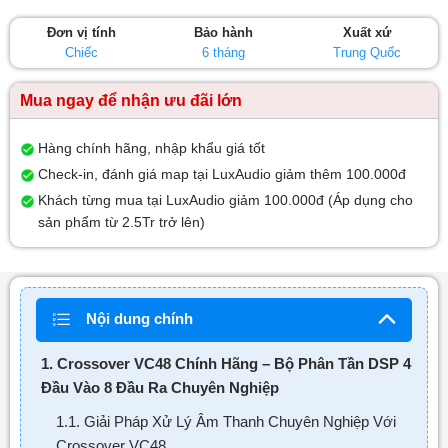
0
5
Đơn vị tính
Bảo hành
Xuất xứ
sao
Chiếc
6 tháng
Trung Quốc
Mua ngay để nhận ưu đãi lớn
Hàng chính hãng, nhập khẩu giá tốt
Check-in, đánh giá map tại LuxAudio giảm thêm 100.000đ
Khách từng mua tại LuxAudio giảm 100.000đ (Áp dụng cho
sản phẩm từ 2.5Tr trở lên)
Nội dung chính
1. Crossover VC48 Chính Hãng – Bộ Phân Tần DSP 4
Đầu Vào 8 Đầu Ra Chuyên Nghiệp
1.1. Giải Pháp Xử Lý Âm Thanh Chuyên Nghiệp Với
Crossover VC48