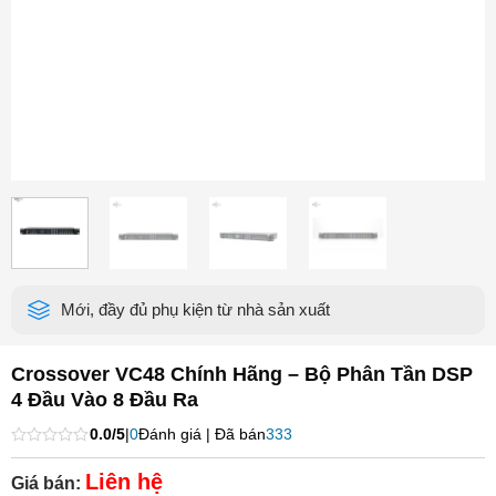
Mới, đầy đủ phụ kiện từ nhà sản xuất
Crossover VC48 Chính Hãng – Bộ Phân Tần DSP
4 Đầu Vào 8 Đầu Ra
0.0/5
|
0
Đánh giá | Đã bán
333
Được
xếp
Liên hệ
Giá bán:
hạng