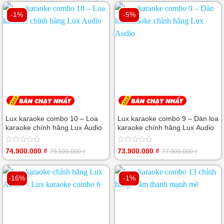
-1%
-5%
Lux karaoke combo 10 – Loa
Lux karaoke combo 9 – Dàn loa
karaoke chính hãng Lux Audio
karaoke chính hãng Lux Audio
Được
Được
74.900.000
₫
73.900.000
₫
75.500.000
₫
77.900.000
₫
Giá
Giá
Giá
Giá
xếp
xếp
gốc
hiện
gốc
hiện
hạng
hạng
là:
tại
là:
tại
0
0
75.500.000 ₫.
là:
77.900.000 ₫.
là:
5
-16%
5
-1%
74.900.000 ₫.
73.900.000 ₫.
sao
sao