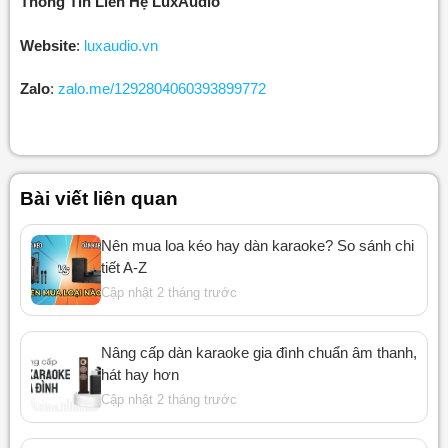
Thông Tin Liên Hệ LuxAudio
Website
:
luxaudio.vn
Zalo
:
zalo.me/1292804060393899772
Bài viết liên quan
Nên mua loa kéo hay dàn karaoke? So sánh chi
tiết A-Z
Cập nhật 2 tháng trước
Nâng cấp dàn karaoke gia đình chuẩn âm thanh,
hát hay hơn
Cập nhật 2 tháng trước