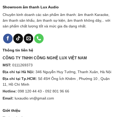
Showroom âm thanh Lux Audio
Chuyên kinh doanh các sản phẩm âm thanh: âm thanh Karaoke,
âm thanh sân khấu, âm thanh sự kiện, âm thanh không dây,.. với
sản phẩm chất lượng tốt và mức gia đa dạng nhất.
Thông tin liên hệ
CÔNG TY TNHH CÔNG NGHỆ LUX VIỆT NAM
MST:
0111269373
Địa chỉ tại Hà Nội:
346 Nguyễn Huy Tưởng, Thanh Xuân, Hà Nội
Địa chỉ tại Tp.HCM:
Số 45H Ông Ích Khiêm , Phường 10 , Quận
11, Hồ Chí Minh
Hotline:
098 120 44 43 -
092 801 96 66
Email:
luxaudio.vn@gmail.com
Giới thiệu