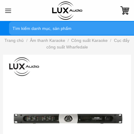
Bỏ
qua
nội
Tìm
dung
kiếm:
Trang chủ
/
Âm thanh Karaoke
/
Công suất Karaoke
/
Cục đẩy
công suất Wharfedale