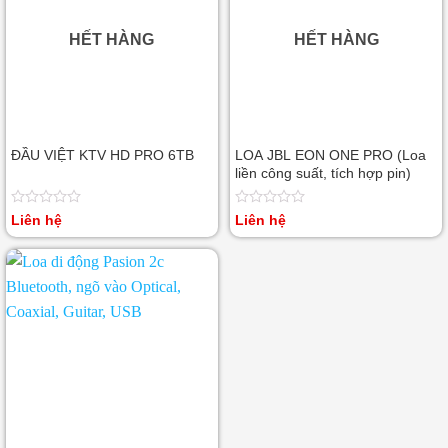
HẾT HÀNG
HẾT HÀNG
ĐẦU VIỆT KTV HD PRO 6TB
LOA JBL EON ONE PRO (Loa
liền công suất, tích hợp pin)
Được
Được
Liên hệ
Liên hệ
xếp
xếp
hạng
hạng
0
0
5
5
sao
sao