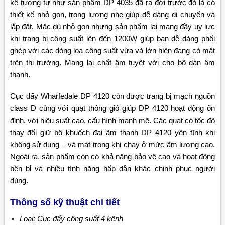
kế tương tự như sản phẩm DP 4035 đã ra đời trước đó là có
thiết kế nhỏ gọn, trọng lượng nhẹ giúp dễ dàng di chuyển và
lắp đặt. Mặc dù nhỏ gọn nhưng sản phẩm lại mang đầy uy lực
khi trang bị công suất lên đến 1200W giúp bạn dễ dàng phối
ghép với các dòng loa công suất vừa và lớn hiện đang có mặt
trên thị trường. Mang lại chất âm tuyệt vời cho bộ dàn âm
thanh.
Cục đẩy Wharfedale DP 4120 còn được trang bị mạch nguồn
class D cùng với quạt thông gió giúp DP 4120 hoạt động ổn
định, với hiệu suất cao, cấu hình mạnh mẽ. Các quạt có tốc độ
thay đổi giữ bộ khuếch đại âm thanh DP 4120 yên tĩnh khi
không sử dụng – và mát trong khi chạy ở mức âm lượng cao.
Ngoài ra, sản phẩm còn có khả năng bảo vệ cao và hoạt động
bền bỉ và nhiều tính năng hấp dẫn khác chinh phục người
dùng.
Thông số kỹ thuật chi tiết
Loại: Cục đẩy công suất 4 kênh