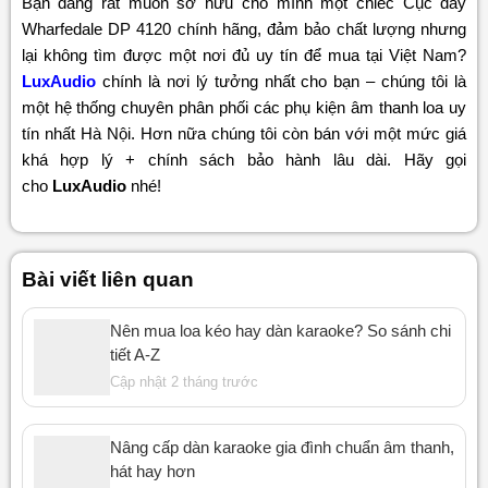
Bạn đang rất muốn sở hữu cho mình một chiếc Cục đẩy
Wharfedale DP 4120 chính hãng, đảm bảo chất lượng nhưng
lại không tìm được một nơi đủ uy tín để mua tại Việt Nam?
LuxAudio
chính là nơi lý tưởng nhất cho bạn – chúng tôi là
một hệ thống chuyên phân phối các phụ kiện âm thanh loa uy
tín nhất Hà Nội. Hơn nữa chúng tôi còn bán với một mức giá
khá hợp lý + chính sách bảo hành lâu dài. Hãy gọi
cho
LuxAudio
nhé!
Bài viết liên quan
Nên mua loa kéo hay dàn karaoke? So sánh chi
tiết A-Z
Cập nhật 2 tháng trước
Nâng cấp dàn karaoke gia đình chuẩn âm thanh,
hát hay hơn