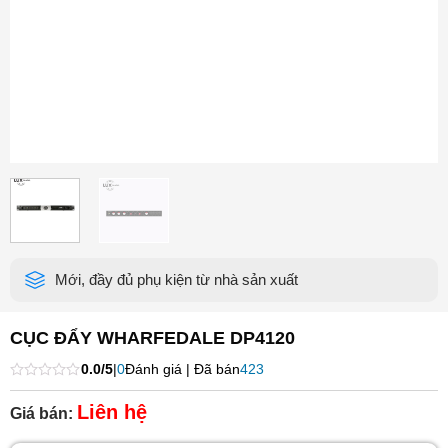
Mới, đầy đủ phụ kiện từ nhà sản xuất
CỤC ĐẨY WHARFEDALE DP4120
0.0/5
|
0
Đánh giá | Đã bán
423
Được
xếp
Liên hệ
Giá bán:
hạng
0
5