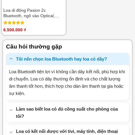
Loa di động Pasion 2c
Bluetooth, ngõ vào Optical,
Coaxial, Guitar, USB
Được xếp
6.500.000
₫
hạng
5.00
5 sao
Câu hỏi thường gặp
Tôi nên chọn loa Bluetooth hay loa có dây?
Loa Bluetooth tiện lợi vì không cần dây kết nối, phù hợp khi
di chuyển. Loa có dây thường ổn định và cho chất lượng
âm thanh tốt hơn, thích hợp cho dàn âm thanh tại gia hoặc
sự kiện.
Làm sao biết loa có đủ công suất cho phòng của
tôi?
Loa có kết nối được với tivi, máy tính, điện thoại