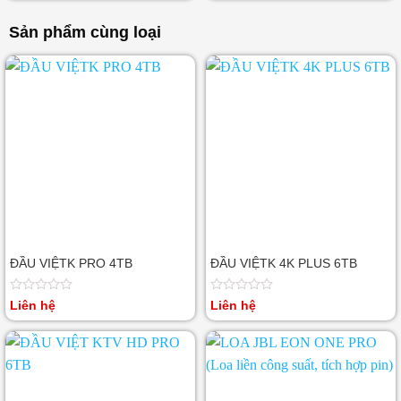
hạng
hạng
0
0
Sản phẩm cùng loại
5
5
sao
sao
ĐẦU VIỆTK PRO 4TB
ĐẦU VIỆTK 4K PLUS 6TB
Được
Được
Liên hệ
Liên hệ
xếp
xếp
hạng
hạng
0
0
5
5
sao
sao