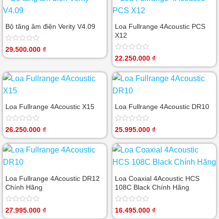
Bộ tăng âm điện Verity V4.09
Loa Fullrange 4Acoustic PCS
X12
Được
29.500.000
₫
xếp
Được
22.250.000
₫
hạng
xếp
0
hạng
5
0
sao
5
sao
Loa Fullrange 4Acoustic X15
Loa Fullrange 4Acoustic DR10
Được
Được
26.250.000
₫
25.995.000
₫
xếp
xếp
hạng
hạng
0
0
5
5
sao
sao
Loa Fullrange 4Acoustic DR12
Loa Coaxial 4Acoustic HCS
Chính Hãng
108C Black Chính Hãng
Được
Được
27.995.000
₫
16.495.000
₫
xếp
xếp