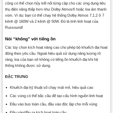
cũng có thể chọn hủy kết nối từng cặp cho các ứng dụng tiêu
thụ điện năng thấp hơn như Dolby Atmos® hoặc loa âm thanh
vòm. Ví dụ: bạn có thể chạy hệ thống Dolby Atmos 7.1.2 ở 7
kênh @ 160W và 2 kênh @ 50W. Đó là tính linh hoạt của
Russound!
Nói “không” với tiếng ồn
Các tùy chọn kích hoạt nâng cao cho phép bộ khuếch đại hoạt
động theo yêu cầu. Ngoài hiệu quả sử dụng năng lượng rõ
ràng, loa của bạn sẽ không có tiếng ồn khuếch đại khi hệ
thống không được sử dụng.
ĐẶC TRƯNG
Khuếch đại kỹ thuật số chạy mát mẻ, hiệu quả cao
Các vùng có thể bắc cầu để tạo cấu hình nguồn linh hoạt
Đầu vào bus toàn cầu, đầu vào độc lập cho mỗi vùng
Đầu vào/đầu ra kích hoạt toàn cầu