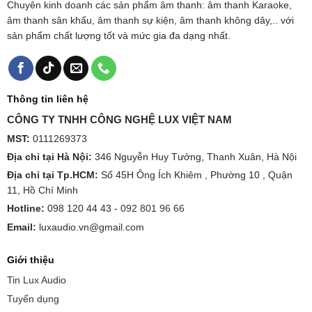
Chuyên kinh doanh các sản phẩm âm thanh: âm thanh Karaoke,
âm thanh sân khấu, âm thanh sự kiện, âm thanh không dây,.. với
sản phẩm chất lượng tốt và mức gia đa dạng nhất.
Thông tin liên hệ
CÔNG TY TNHH CÔNG NGHỆ LUX VIỆT NAM
MST:
0111269373
Địa chỉ tại Hà Nội:
346 Nguyễn Huy Tưởng, Thanh Xuân, Hà Nội
Địa chỉ tại Tp.HCM:
Số 45H Ông Ích Khiêm , Phường 10 , Quận
11, Hồ Chí Minh
Hotline:
098 120 44 43 -
092 801 96 66
Email:
luxaudio.vn@gmail.com
Giới thiệu
Tin Lux Audio
Tuyển dụng