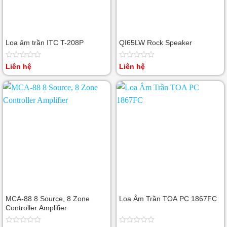
Loa âm trần ITC T-208P
QI65LW Rock Speaker
Được
Được
Liên hệ
Liên hệ
xếp
xếp
hạng
hạng
0
0
5
5
sao
sao
MCA-88 8 Source, 8 Zone
Loa Âm Trần TOA PC 1867FC
Controller Amplifier