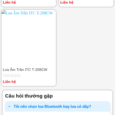
Được
Được
Liên hệ
Liên hệ
xếp
xếp
hạng
hạng
0
0
5
5
sao
sao
Loa Âm Trần ITC T-208CW
Được
Liên hệ
xếp
hạng
0
Câu hỏi thường gặp
5
sao
Tôi nên chọn loa Bluetooth hay loa có dây?