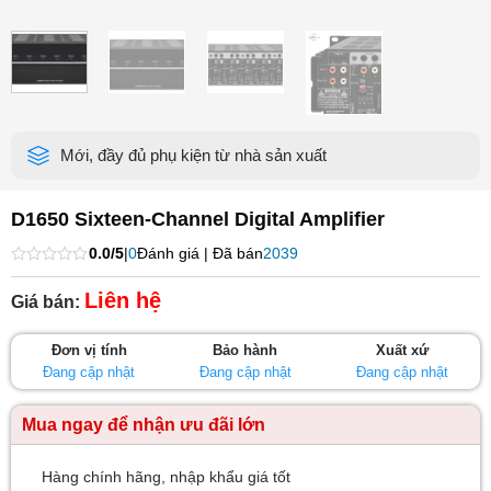
Mới, đầy đủ phụ kiện từ nhà sản xuất
D1650 Sixteen-Channel Digital Amplifier
0.0/5
|
0
Đánh giá | Đã bán
2039
Được
xếp
Liên hệ
Giá bán:
hạng
0
5
Đơn vị tính
Bảo hành
Xuất xứ
sao
Đang cập nhật
Đang cập nhật
Đang cập nhật
Mua ngay để nhận ưu đãi lớn
Hàng chính hãng, nhập khẩu giá tốt