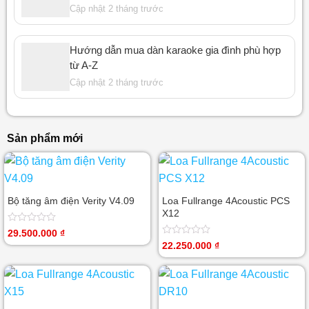
Cập nhật 2 tháng trước
Hướng dẫn mua dàn karaoke gia đình phù hợp
từ A-Z
Cập nhật 2 tháng trước
Sản phẩm mới
Bộ tăng âm điện Verity V4.09
Loa Fullrange 4Acoustic PCS
X12
Được
29.500.000
₫
xếp
Được
22.250.000
₫
hạng
xếp
0
hạng
5
0
sao
5
sao