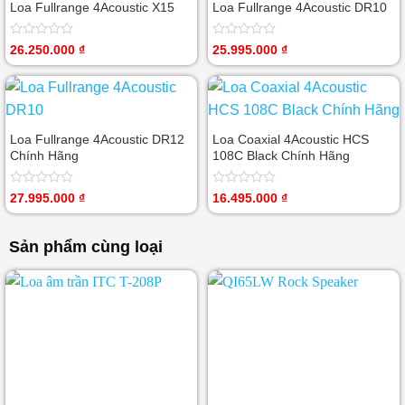
Loa Fullrange 4Acoustic X15
Loa Fullrange 4Acoustic DR10
Được
Được
26.250.000
₫
25.995.000
₫
xếp
xếp
hạng
hạng
0
0
5
5
sao
sao
Loa Fullrange 4Acoustic DR12
Loa Coaxial 4Acoustic HCS
Chính Hãng
108C Black Chính Hãng
Được
Được
27.995.000
₫
16.495.000
₫
xếp
xếp
hạng
hạng
0
0
Sản phẩm cùng loại
5
5
sao
sao