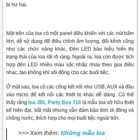
bị hư hại.
Mặt trên của loa có một panel điều khiển với các nút bấm
lớn, dễ sử dụng để điều chỉnh âm lượng, đổi kênh cũng
như các chức năng khác. Đèn LED báo hiệu hiển thị
trạng thái của loa rất rõ ràng. Ngoài ra, loa còn được tích
hợp đèn LED nhiều màu sắc nhấp nháy theo giai điệu
nhạc, tạo không khí sôi động cho các buổi tiệc.
Ở mặt sau, loa có các cổng kết nối như USB, AUX và đầu
vào micro để kết nối các thiết bị khác dễ dàng. Có thể
thấy rằng
loa JBL Party Box 710
là mẫu loa sở hữu thiết
kế hiện đại, bắt mắt nhưng vẫn đảm bảo tính di động và
chống nước, thích hợp cho mọi buổi tiệc ngoài trời.
>>> Xem thêm:
Những mẫu loa