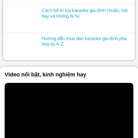
Cách bố trí loa karaoke gia đình chuẩn, hát
hay và không bị hú
Hướng dẫn mua dàn karaoke gia đình phù
hợp từ A-Z
Video nổi bật, kinh nghiệm hay