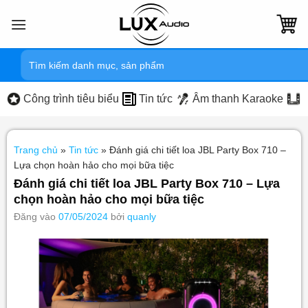
Bỏ
qua
nội
Tìm
dung
kiếm:
Công trình tiêu biểu
Tin tức
Âm thanh Karaoke
Trang chủ
»
Tin tức
»
Đánh giá chi tiết loa JBL Party Box 710 –
Lựa chọn hoàn hảo cho mọi bữa tiệc
Đánh giá chi tiết loa JBL Party Box 710 – Lựa
chọn hoàn hảo cho mọi bữa tiệc
Đăng vào
07/05/2024
bởi
quanly