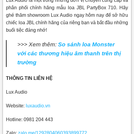
Lux Audio là một trong những đơn vị chuyên cung cấp và
phân phối chính hãng mẫu loa JBL PartyBox 710. Hãy
ghé thăm showroom Lux Audio ngay hôm nay để sở hữu
chiếc loa JBL chính hãng của riêng bạn và bắt đầu những
buổi tiệc đáng nhớ!
>>> Xem thêm:
So sánh loa Monster
với các thương hiệu âm thanh trên thị
trường
THÔNG TIN LIÊN HỆ
Lux Audio
Website:
luxaudio.vn
Hotline: 0981 204 443
Zalo:
zalo.me/1292804060393899772