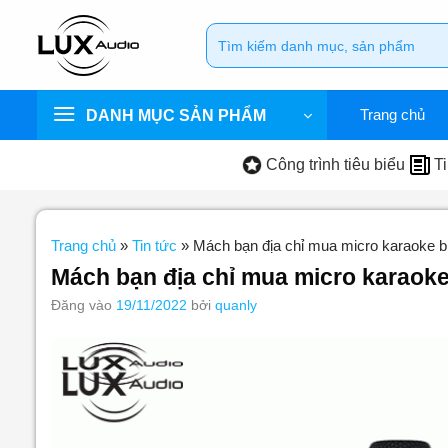
Bỏ
Tìm
qua
kiếm:
nội
dung
Trang chủ
DANH MỤC SẢN PHẨM
Công trình tiêu biểu
Ti
Trang chủ
»
Tin tức
»
Mách bạn địa chỉ mua micro karaoke b
Mách bạn địa chỉ mua micro karaoke
Đăng vào
19/11/2022
bởi
quanly