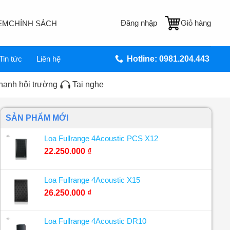
Đăng nhập
Giỏ hàng
EM
CHÍNH SÁCH
Tin tức
Liên hệ
Hotline: 0981.204.443
hanh hội trường
Tai nghe
SẢN PHẨM MỚI
Loa Fullrange 4Acoustic PCS X12
22.250.000
₫
Loa Fullrange 4Acoustic X15
26.250.000
₫
Loa Fullrange 4Acoustic DR10