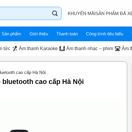
KHUYẾN MÃI
SẢN PHẨM ĐÃ X
Sản phẩm
Giới thiệu
Thanh toán
Công trình tiêu biểu
n tức
Âm thanh Karaoke
Âm thanh nhạc – phim
Âm t
luetooth cao cấp Hà Nội
 bluetooth cao cấp Hà Nội