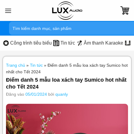
Bỏ
qua
nội
Tìm
dung
kiếm:
Công trình tiêu biểu
Tin tức
Âm thanh Karaoke
Trang chủ
»
Tin tức
»
Điểm danh 5 mẫu loa xách tay Sumico hot
nhất cho Tết 2024
Điểm danh 5 mẫu loa xách tay Sumico hot nhất
cho Tết 2024
Đăng vào
05/01/2024
bởi
quanly