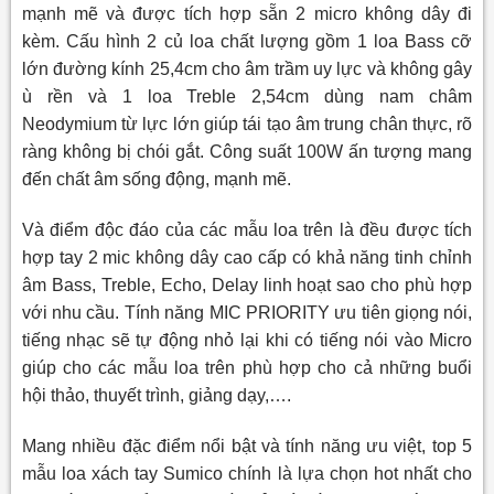
mạnh mẽ và được tích hợp sẵn 2 micro không dây đi
kèm. Cấu hình 2 củ loa chất lượng gồm 1 loa Bass cỡ
lớn đường kính 25,4cm cho âm trầm uy lực và không gây
ù rền và 1 loa Treble 2,54cm dùng nam châm
Neodymium từ lực lớn giúp tái tạo âm trung chân thực, rõ
ràng không bị chói gắt. Công suất 100W ấn tượng mang
đến chất âm sống động, mạnh mẽ.
Và điểm độc đáo của các mẫu loa trên là đều được tích
hợp tay 2 mic không dây cao cấp có khả năng tinh chỉnh
âm Bass, Treble, Echo, Delay linh hoạt sao cho phù hợp
với nhu cầu. Tính năng MIC PRIORITY ưu tiên giọng nói,
tiếng nhạc sẽ tự động nhỏ lại khi có tiếng nói vào Micro
giúp cho các mẫu loa trên phù hợp cho cả những buổi
hội thảo, thuyết trình, giảng dạy,….
Mang nhiều đặc điểm nổi bật và tính năng ưu việt, top 5
mẫu loa xách tay Sumico chính là lựa chọn hot nhất cho