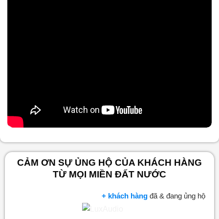
Nội dung chính
CẢM ƠN SỰ ỦNG HỘ CỦA KHÁCH HÀNG
TỪ MỌI MIỀN ĐẤT NƯỚC
+ khách hàng
đã & đang ủng hộ