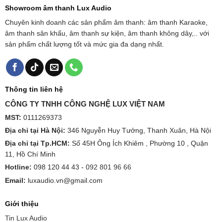
Showroom âm thanh Lux Audio
Chuyên kinh doanh các sản phẩm âm thanh: âm thanh Karaoke,
âm thanh sân khấu, âm thanh sự kiện, âm thanh không dây,.. với
sản phẩm chất lượng tốt và mức gia đa dạng nhất.
Thông tin liên hệ
CÔNG TY TNHH CÔNG NGHỆ LUX VIỆT NAM
MST:
0111269373
Địa chỉ tại Hà Nội:
346 Nguyễn Huy Tưởng, Thanh Xuân, Hà Nội
Địa chỉ tại Tp.HCM:
Số 45H Ông Ích Khiêm , Phường 10 , Quận
11, Hồ Chí Minh
Hotline:
098 120 44 43 -
092 801 96 66
Email:
luxaudio.vn@gmail.com
Giới thiệu
Tin Lux Audio