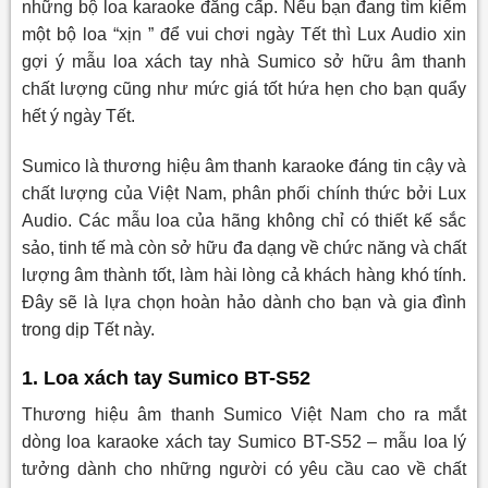
những bộ loa karaoke đẳng cấp. Nếu bạn đang tìm kiếm
một bộ loa “xịn ” để vui chơi ngày Tết thì Lux Audio xin
gợi ý mẫu loa xách tay nhà Sumico sở hữu âm thanh
chất lượng cũng như mức giá tốt hứa hẹn cho bạn quẩy
hết ý ngày Tết.
Sumico là thương hiệu âm thanh karaoke đáng tin cậy và
chất lượng của Việt Nam, phân phối chính thức bởi Lux
Audio. Các mẫu loa của hãng không chỉ có thiết kế sắc
sảo, tinh tế mà còn sở hữu đa dạng về chức năng và chất
lượng âm thành tốt, làm hài lòng cả khách hàng khó tính.
Đây sẽ là lựa chọn hoàn hảo dành cho bạn và gia đình
trong dịp Tết này.
1. Loa xách tay Sumico BT-S52
Thương hiệu âm thanh Sumico Việt Nam cho ra mắt
dòng loa karaoke xách tay Sumico BT-S52 – mẫu loa lý
tưởng dành cho những người có yêu cầu cao về chất