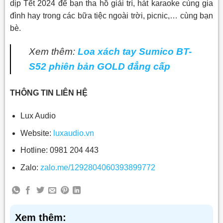
dịp Tết 2024 để bạn tha hồ giải trí, hát karaoke cùng gia
đình hay trong các bữa tiệc ngoài trời, picnic,… cùng bạn
bè.
Xem thêm:
Loa xách tay Sumico BT-
S52 phiên bản GOLD đẳng cấp
THÔNG TIN LIÊN HỆ
Lux Audio
Website:
luxaudio.vn
Hotline: 0981 204 443
Zalo:
zalo.me/1292804060393899772
Xem thêm: