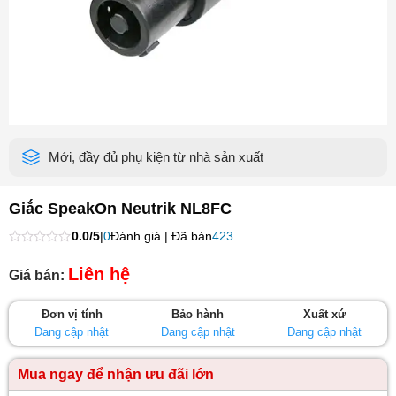
Mới, đầy đủ phụ kiện từ nhà sản xuất
Giắc SpeakOn Neutrik NL8FC
0.0/5
|
0
Đánh giá | Đã bán
423
Được
xếp
Liên hệ
Giá bán:
hạng
0
5
Đơn vị tính
Bảo hành
Xuất xứ
sao
Đang cập nhật
Đang cập nhật
Đang cập nhật
Mua ngay để nhận ưu đãi lớn