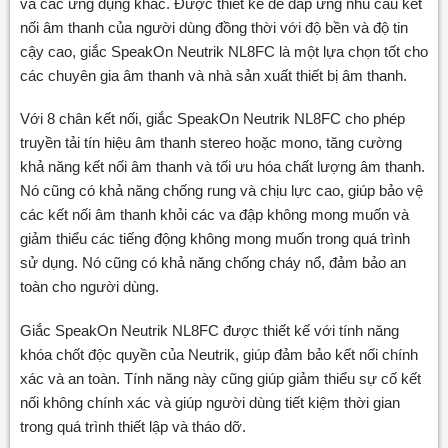
và các ứng dụng khác. Được thiết kế để đáp ứng nhu cầu kết
nối âm thanh của người dùng đồng thời với độ bền và độ tin
cậy cao, giắc SpeakOn Neutrik NL8FC là một lựa chọn tốt cho
các chuyên gia âm thanh và nhà sản xuất thiết bị âm thanh.
Với 8 chân kết nối, giắc SpeakOn Neutrik NL8FC cho phép
truyền tải tín hiệu âm thanh stereo hoặc mono, tăng cường
khả năng kết nối âm thanh và tối ưu hóa chất lượng âm thanh.
Nó cũng có khả năng chống rung và chịu lực cao, giúp bảo vệ
các kết nối âm thanh khỏi các va đập không mong muốn và
giảm thiểu các tiếng động không mong muốn trong quá trình
sử dụng. Nó cũng có khả năng chống cháy nổ, đảm bảo an
toàn cho người dùng.
Giắc SpeakOn Neutrik NL8FC được thiết kế với tính năng
khóa chốt độc quyền của Neutrik, giúp đảm bảo kết nối chính
xác và an toàn. Tính năng này cũng giúp giảm thiểu sự cố kết
nối không chính xác và giúp người dùng tiết kiệm thời gian
trong quá trình thiết lập và tháo dỡ.