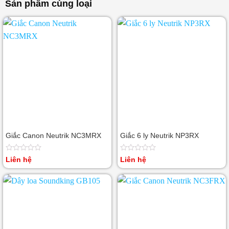
Sản phẩm cùng loại
5
5
sao
sao
Giắc Canon Neutrik NC3MRX
Giắc 6 ly Neutrik NP3RX
Được
Được
Liên hệ
Liên hệ
xếp
xếp
hạng
hạng
0
0
5
5
sao
sao