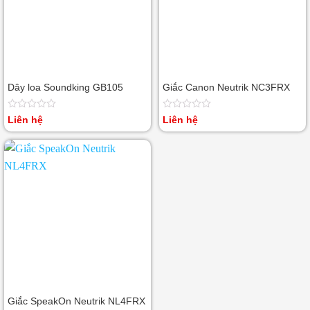
Dây loa Soundking GB105
Giắc Canon Neutrik NC3FRX
Được
Được
Liên hệ
Liên hệ
xếp
xếp
hạng
hạng
0
0
5
5
sao
sao
Giắc SpeakOn Neutrik NL4FRX