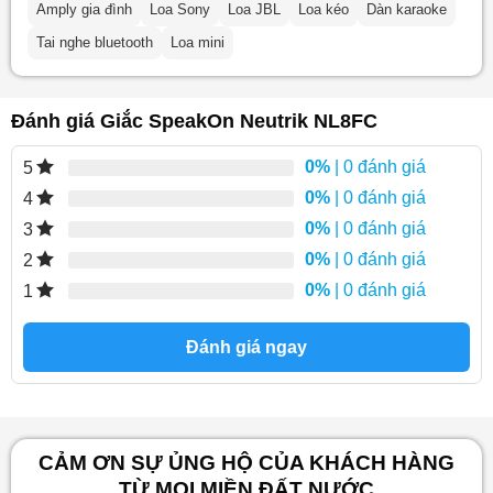
Amply gia đình
Loa Sony
Loa JBL
Loa kéo
Dàn karaoke
Tai nghe bluetooth
Loa mini
Đánh giá Giắc SpeakOn Neutrik NL8FC
0%
| 0 đánh giá
5
0%
| 0 đánh giá
4
0%
| 0 đánh giá
3
0%
| 0 đánh giá
2
0%
| 0 đánh giá
1
Đánh giá ngay
CẢM ƠN SỰ ỦNG HỘ CỦA KHÁCH HÀNG
TỪ MỌI MIỀN ĐẤT NƯỚC