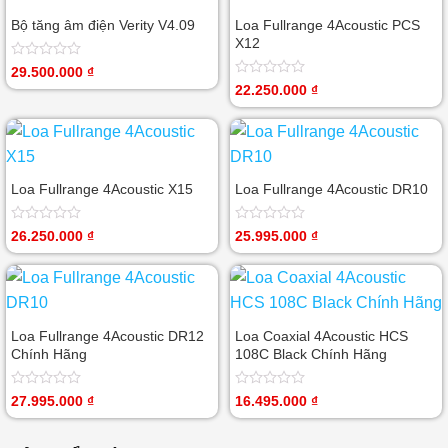
Bộ tăng âm điện Verity V4.09
Loa Fullrange 4Acoustic PCS
X12
Được
29.500.000
₫
xếp
Được
22.250.000
₫
hạng
xếp
0
hạng
5
0
sao
5
sao
Loa Fullrange 4Acoustic X15
Loa Fullrange 4Acoustic DR10
Được
Được
26.250.000
₫
25.995.000
₫
xếp
xếp
hạng
hạng
0
0
5
5
sao
sao
Loa Fullrange 4Acoustic DR12
Loa Coaxial 4Acoustic HCS
Chính Hãng
108C Black Chính Hãng
Được
Được
27.995.000
₫
16.495.000
₫
xếp
xếp
hạng
hạng
0
0