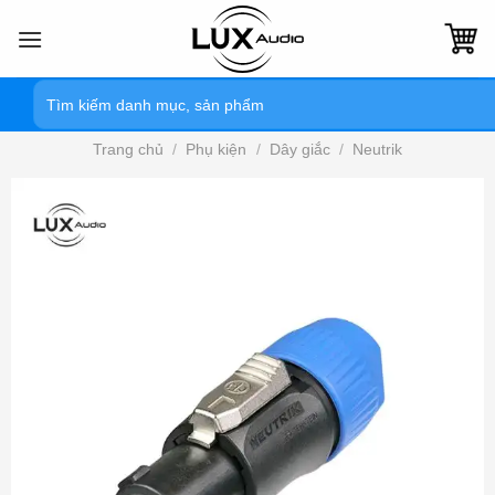
Bỏ
qua
nội
Tìm
dung
kiếm:
Trang chủ
/
Phụ kiện
/
Dây giắc
/
Neutrik