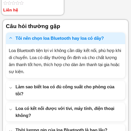
Được
Liên hệ
xếp
hạng
0
Câu hỏi thường gặp
5
sao
Tôi nên chọn loa Bluetooth hay loa có dây?
Loa Bluetooth tiện lợi vì không cần dây kết nối, phù hợp khi
di chuyển. Loa có dây thường ổn định và cho chất lượng
âm thanh tốt hơn, thích hợp cho dàn âm thanh tại gia hoặc
sự kiện.
Làm sao biết loa có đủ công suất cho phòng của
tôi?
Loa có kết nối được với tivi, máy tính, điện thoại
không?
Thời lượng pin của loa Bluetooth là bao lâu?