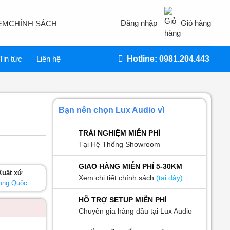
Đăng nhập
Giỏ hàng
EM
CHÍNH SÁCH
Tin tức
Liên hệ
Hotline: 0981.204.443
Bạn nên chọn Lux Audio vì
TRẢI NGHIỆM MIỄN PHÍ
Tại Hệ Thống Showroom
GIAO HÀNG MIỄN PHÍ 5-30KM
Xuất xứ
Xem chi tiết chính sách
(tại đây)
ung Quốc
HỖ TRỢ SETUP MIỄN PHÍ
Chuyên gia hàng đầu tại Lux Audio