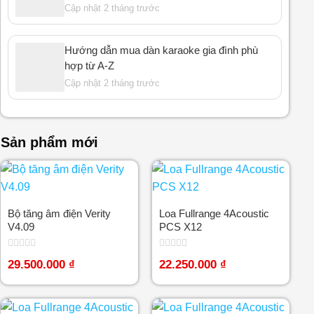
Cập nhật 2 tháng trước
Hướng dẫn mua dàn karaoke gia đình phù
hợp từ A-Z
Cập nhật 2 tháng trước
Sản phẩm mới
Bộ tăng âm điện Verity
Loa Fullrange 4Acoustic
V4.09
PCS X12
Được
Được
29.500.000
₫
22.250.000
₫
xếp
xếp
hạng
hạng
0
0
5
5
sao
sao