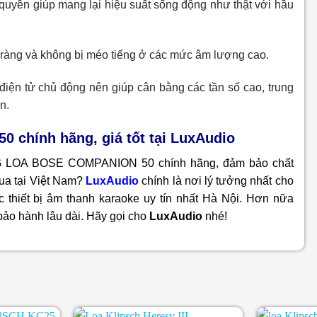
 quyền giúp mang lại hiệu suất sống động như thật với hầu
ràng và không bị méo tiếng ở các mức âm lượng cao.
ện tử chủ động nên giúp cân bằng các tần số cao, trung
n.
hính hãng, giá tốt tại LuxAudio
G LOA BOSE COMPANION 50 chính hãng, đảm bảo chất
mua tại Việt Nam?
LuxAudio
chính là nơi lý tưởng nhất cho
c thiết bị âm thanh karaoke uy tín nhất Hà Nội. Hơn nữa
bảo hành lâu dài. Hãy gọi cho
LuxAudio
nhé!