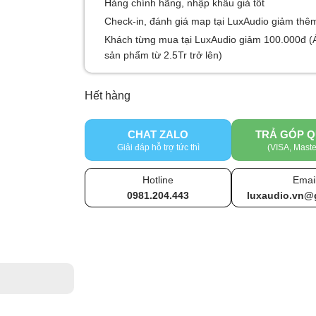
Hàng chính hãng, nhập khẩu giá tốt
Check-in, đánh giá map tại LuxAudio giảm thê
Khách từng mua tại LuxAudio giảm 100.000đ (
sản phẩm từ 2.5Tr trở lên)
Hết hàng
CHAT ZALO
TRẢ GÓP Q
Giải đáp hỗ trợ tức thì
(VISA, Maste
Hotline
Emai
0981.204.443
luxaudio.vn@