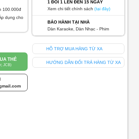
1 ĐỔI 1 LÊN ĐẾN 15 NGÀY
Xem chi tiết chính sách
(tại đây)
m 100.000đ
Áp dụng cho
BẢO HÀNH TẠI NHÀ
Dàn Karaoke, Dàn Nhạc - Phim
HỖ TRỢ MUA HÀNG TỪ XA
UA THẺ
HƯỚNG DẪN ĐỔI TRẢ HÀNG TỪ XA
r, JCB)
l
gmail.com