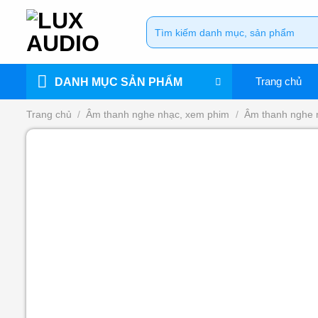
Bỏ
Tìm
qua
kiếm:
nội
dung
Trang chủ
DANH MỤC SẢN PHẨM
Trang chủ
/
Âm thanh nghe nhạc, xem phim
/
Âm thanh nghe 