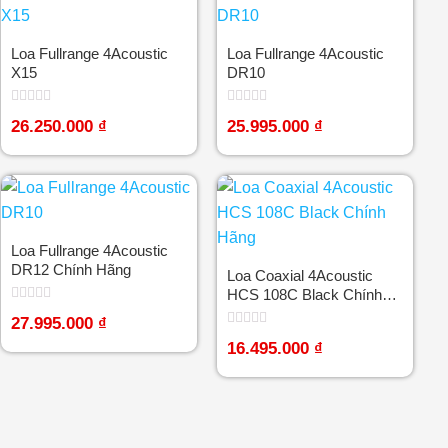
Loa Fullrange 4Acoustic
Loa Fullrange 4Acoustic
X15
DR10
Được
Được
26.250.000
₫
25.995.000
₫
xếp
xếp
hạng
hạng
0
0
5
5
sao
sao
Loa Fullrange 4Acoustic
DR12 Chính Hãng
Loa Coaxial 4Acoustic
HCS 108C Black Chính
Hãng
Được
27.995.000
₫
xếp
Được
hạng
16.495.000
₫
xếp
0
hạng
5
0
sao
5
sao