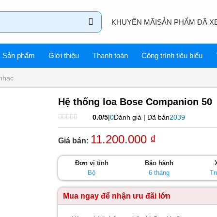
KHUYẾN MÃI
SẢN PHẨM ĐÃ X
Sản phẩm
Giới thiệu
Thanh toán
Công trình tiêu biểu
nhạc
Hệ thống loa Bose Companion 50
0.0/5
|
0
Đánh giá | Đã bán
2039
Được
xếp
11.200.000
₫
Giá bán:
hạng
0
5
sao
Đơn vị tính
Bảo hành
Bộ
6 tháng
Tr
Mua ngay để nhận ưu đãi lớn