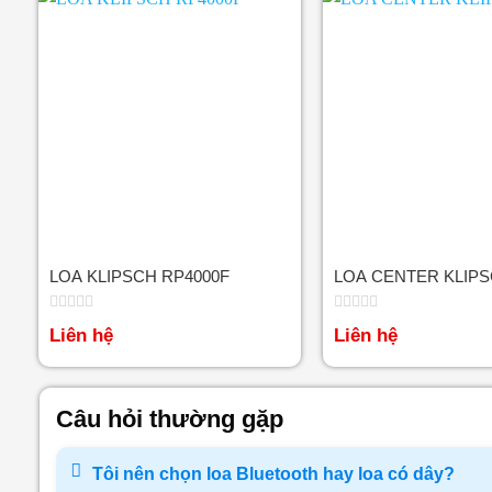
LOA KLIPSCH RP4000F
LOA CENTER KLIPS
Được
Được
Liên hệ
Liên hệ
xếp
xếp
hạng
hạng
0
0
5
5
sao
sao
Câu hỏi thường gặp
Tôi nên chọn loa Bluetooth hay loa có dây?