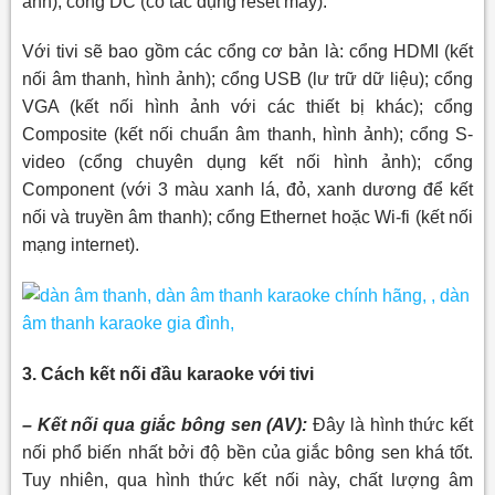
ảnh); cổng DC (có tác dụng reset máy).
Với tivi sẽ bao gồm các cổng cơ bản là: cổng HDMI (kết
nối âm thanh, hình ảnh); cổng USB (lư trữ dữ liệu); cổng
VGA (kết nối hình ảnh với các thiết bị khác); cổng
Composite (kết nối chuẩn âm thanh, hình ảnh); cổng S-
video (cổng chuyên dụng kết nối hình ảnh); cổng
Component (với 3 màu xanh lá, đỏ, xanh dương để kết
nối và truyền âm thanh); cổng Ethernet hoặc Wi-fi (kết nối
mạng internet).
3. Cách kết nối đầu karaoke với tivi
– Kết nối qua giắc bông sen (AV):
Đây là hình thức kết
nối phổ biến nhất bởi độ bền của giắc bông sen khá tốt.
Tuy nhiên, qua hình thức kết nối này, chất lượng âm