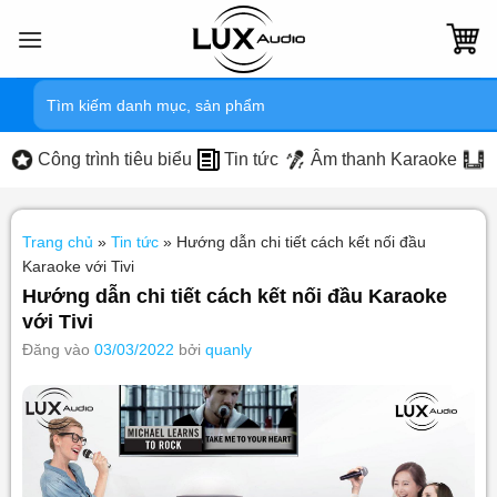
Bỏ
qua
nội
Tìm
dung
kiếm:
Công trình tiêu biểu
Tin tức
Âm thanh Karaoke
Trang chủ
»
Tin tức
»
Hướng dẫn chi tiết cách kết nối đầu
Karaoke với Tivi
Hướng dẫn chi tiết cách kết nối đầu Karaoke
với Tivi
Đăng vào
03/03/2022
bởi
quanly