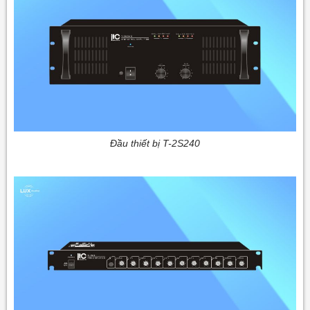
Đầu thiết bị T-2S240