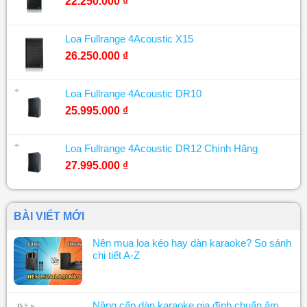
22.250.000
₫
Loa Fullrange 4Acoustic X15
26.250.000
₫
Loa Fullrange 4Acoustic DR10
25.995.000
₫
Loa Fullrange 4Acoustic DR12 Chính Hãng
27.995.000
₫
BÀI VIẾT MỚI
Nên mua loa kéo hay dàn karaoke? So sánh
chi tiết A-Z
Nâng cấp dàn karaoke gia đình chuẩn âm