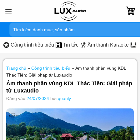
Bỏ
qua
nội
Tìm
dung
kiếm:
Công trình tiêu biểu
Tin tức
Âm thanh Karaoke
Trang chủ
»
Công trình tiêu biểu
»
Âm thanh phân vùng KDL
Thác Tiên: Giải pháp từ Luxaudio
Âm thanh phân vùng KDL Thác Tiên: Giải pháp
từ Luxaudio
Đăng vào
24/07/2024
bởi
quanly