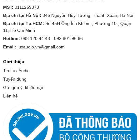
MST:
0111269373
Địa chỉ tại Hà Nội:
346 Nguyễn Huy Tưởng, Thanh Xuân, Hà Nội
Địa chỉ tại Tp.HCM:
Số 45H Ông Ích Khiêm , Phường 10 , Quận
11, Hồ Chí Minh
Hotline:
098 120 44 43 -
092 801 96 66
Email:
luxaudio.vn@gmail.com
Giới thiệu
Tin Lux Audio
Tuyển dụng
Gửi góp ý, khiếu nại
Liên hệ