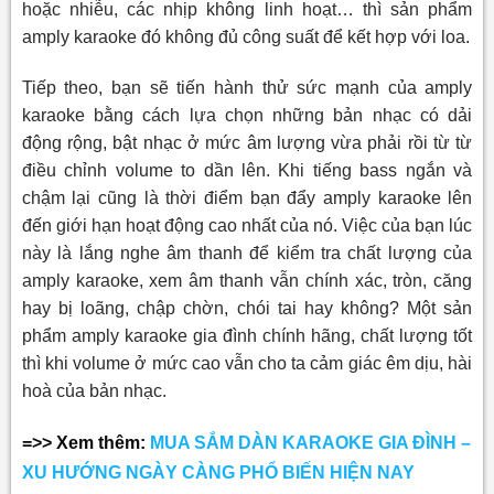
hoặc nhiễu, các nhịp không linh hoạt… thì sản phẩm
amply karaoke đó không đủ công suất để kết hợp với loa.
Tiếp theo, bạn sẽ tiến hành thử sức mạnh của amply
karaoke bằng cách lựa chọn những bản nhạc có dải
động rộng, bật nhạc ở mức âm lượng vừa phải rồi từ từ
điều chỉnh volume to dần lên. Khi tiếng bass ngắn và
chậm lại cũng là thời điểm bạn đẩy amply karaoke lên
đến giới hạn hoạt động cao nhất của nó. Việc của bạn lúc
này là lắng nghe âm thanh để kiểm tra chất lượng của
amply karaoke, xem âm thanh vẫn chính xác, tròn, căng
hay bị loãng, chập chờn, chói tai hay không? Một sản
phẩm amply karaoke gia đình chính hãng, chất lượng tốt
thì khi volume ở mức cao vẫn cho ta cảm giác êm dịu, hài
hoà của bản nhạc.
=>> Xem thêm:
MUA SẮM DÀN KARAOKE GIA ĐÌNH –
XU HƯỚNG NGÀY CÀNG PHỔ BIẾN HIỆN NAY