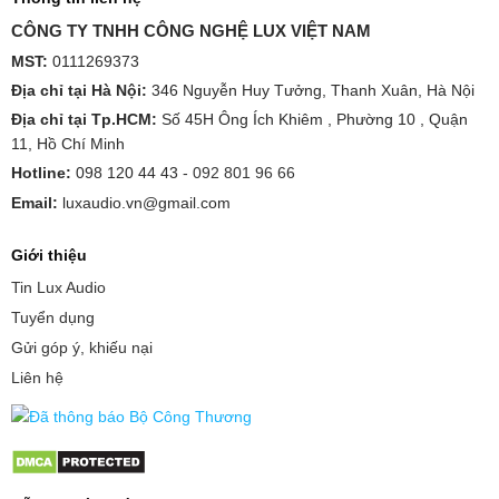
CÔNG TY TNHH CÔNG NGHỆ LUX VIỆT NAM
MST:
0111269373
Địa chỉ tại Hà Nội:
346 Nguyễn Huy Tưởng, Thanh Xuân, Hà Nội
Địa chỉ tại Tp.HCM:
Số 45H Ông Ích Khiêm , Phường 10 , Quận
11, Hồ Chí Minh
Hotline:
098 120 44 43 -
092 801 96 66
Email:
luxaudio.vn@gmail.com
Giới thiệu
Tin Lux Audio
Tuyển dụng
Gửi góp ý, khiếu nại
Liên hệ