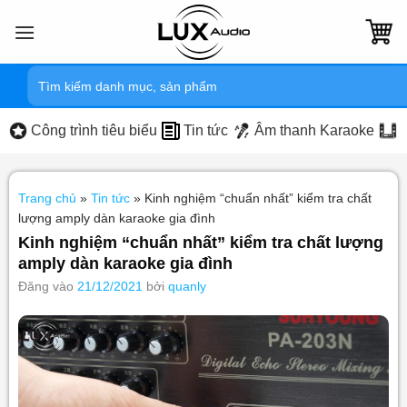
Bỏ
qua
nội
Tìm
dung
kiếm:
Công trình tiêu biểu
Tin tức
Âm thanh Karaoke
Trang chủ
»
Tin tức
»
Kinh nghiệm “chuẩn nhất” kiểm tra chất
lượng amply dàn karaoke gia đình
Kinh nghiệm “chuẩn nhất” kiểm tra chất lượng
amply dàn karaoke gia đình
Đăng vào
21/12/2021
bởi
quanly