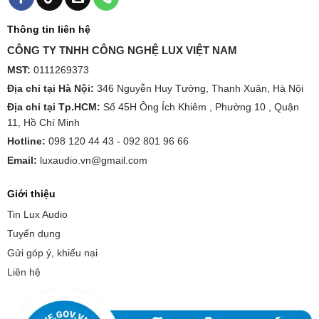
Thông tin liên hệ
CÔNG TY TNHH CÔNG NGHỆ LUX VIỆT NAM
MST:
0111269373
Địa chỉ tại Hà Nội:
346 Nguyễn Huy Tưởng, Thanh Xuân, Hà Nội
Địa chỉ tại Tp.HCM:
Số 45H Ông Ích Khiêm , Phường 10 , Quận
11, Hồ Chí Minh
Hotline:
098 120 44 43 -
092 801 96 66
Email:
luxaudio.vn@gmail.com
Giới thiệu
Tin Lux Audio
Tuyển dụng
Gửi góp ý, khiếu nại
Liên hệ