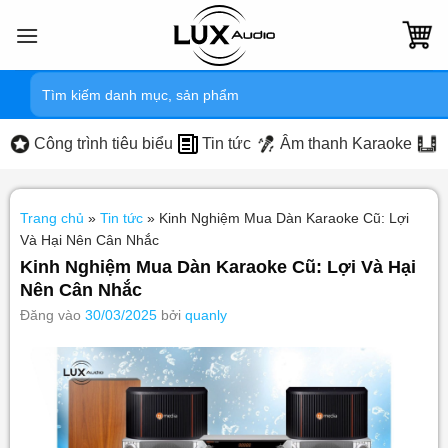
Bỏ
qua
nội
Tìm
dung
kiếm:
Công trình tiêu biểu
Tin tức
Âm thanh Karaoke
Trang chủ
»
Tin tức
»
Kinh Nghiệm Mua Dàn Karaoke Cũ: Lợi
Và Hại Nên Cân Nhắc
Kinh Nghiệm Mua Dàn Karaoke Cũ: Lợi Và Hại
Nên Cân Nhắc
Đăng vào
30/03/2025
bởi
quanly