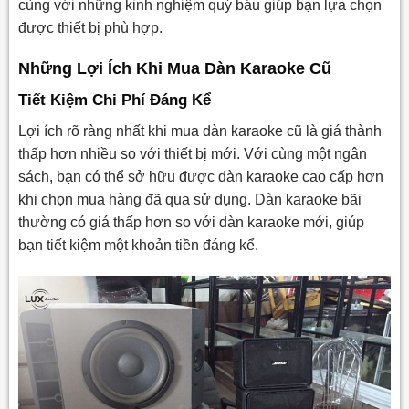
cùng với những kinh nghiệm quý báu giúp bạn lựa chọn
10. Đàm Phán Giá Hợp Lý
được thiết bị phù hợp.
11. Khi Nào Nên Mua Dàn Karaoke Cũ?
Những Lợi Ích Khi Mua Dàn Karaoke Cũ
12. Khi Nào Nên Chọn Mua Dàn Karaoke Mới?
Tiết Kiệm Chi Phí Đáng Kể
13. Kết Luận
Lợi ích rõ ràng nhất khi mua dàn karaoke cũ là giá thành
thấp hơn nhiều so với thiết bị mới. Với cùng một ngân
sách, bạn có thể sở hữu được dàn karaoke cao cấp hơn
khi chọn mua hàng đã qua sử dụng. Dàn karaoke bãi
thường có giá thấp hơn so với dàn karaoke mới, giúp
bạn tiết kiệm một khoản tiền đáng kể.