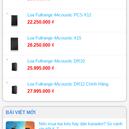
Loa Fullrange 4Acoustic PCS X12
22.250.000
₫
Loa Fullrange 4Acoustic X15
26.250.000
₫
Loa Fullrange 4Acoustic DR10
25.995.000
₫
Loa Fullrange 4Acoustic DR12 Chính Hãng
27.995.000
₫
BÀI VIẾT MỚI
Nên mua loa kéo hay dàn karaoke? So sánh
chi tiết A-Z