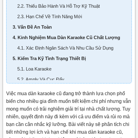
2.2. Thiếu Bảo Hành Và Hỗ Trợ Kỹ Thuật
2.3. Hạn Chế Về Tính Năng Mới
3. Vấn Đề An Toàn
4. Kinh Nghiệm Mua Dàn Karaoke Cũ Chất Lượng
4.1. Xác Định Ngân Sách Và Nhu Cầu Sử Dụng
5. Kiểm Tra Kỹ Tình Trạng Thiết Bị
5.1. Loa Karaoke
5.2. Amply Và Cục Đẩy
5.3. Micro
Việc mua dàn karaoke cũ đang trở thành lựa chọn phổ
6. Kiểm Tra Tính Năng Chống Hú Và Các Hiệu Ứng
biến cho nhiều gia đình muốn tiết kiệm chi phí nhưng vẫn
mong muốn có trải nghiệm giải trí tại nhà chất lượng. Tuy
7. Tìm Hiểu Về Nguồn Gốc Và Thời Gian Sử Dụng
nhiên, quyết định này đi kèm với cả ưu điểm và rủi ro mà
8. Thử Nghiệm Toàn Bộ Hệ Thống
bạn cần cân nhắc kỹ lưỡng. Bài viết này sẽ phân tích chi
9. Tìm Hiểu Về Chính Sách Đổi Trả Và Bảo Hành
tiết những lợi ích và hạn chế khi mua dàn karaoke cũ,