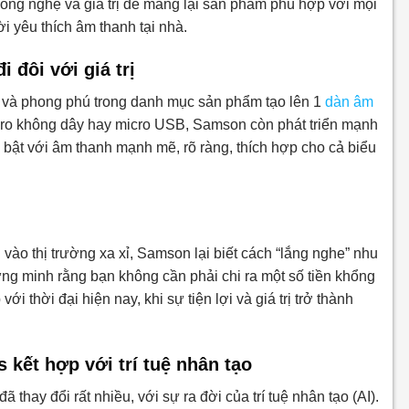
công nghệ và giá trị để mang lại sản phẩm phù hợp với mọi
i yêu thích âm thanh tại nhà.
 đôi với giá trị
 và phong phú trong danh mục sản phẩm tạo lên 1
dàn âm
icro không dây hay micro USB, Samson còn phát triển mạnh
 bật với âm thanh mạnh mẽ, rõ ràng, thích hợp cho cả biểu
vào thị trường xa xỉ, Samson lại biết cách “lắng nghe” nhu
g minh rằng bạn không cần phải chi ra một số tiền khổng
i thời đại hiện nay, khi sự tiện lợi và giá trị trở thành
kết hợp với trí tuệ nhân tạo
thay đổi rất nhiều, với sự ra đời của trí tuệ nhân tạo (AI).