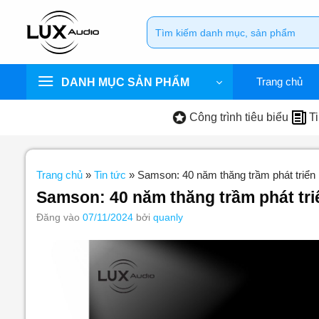
Bỏ
Tìm
qua
kiếm:
nội
dung
Trang chủ
DANH MỤC SẢN PHẨM
Công trình tiêu biểu
Ti
Trang chủ
»
Tin tức
»
Samson: 40 năm thăng trầm phát triển
Samson: 40 năm thăng trầm phát tri
Đăng vào
07/11/2024
bởi
quanly