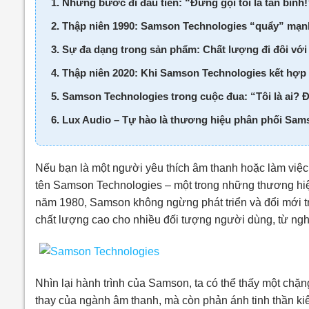
1. Những bước đi đầu tiên: “Đừng gọi tôi là tân binh!
2. Thập niên 1990: Samson Technologies “quẩy” mạnh
3. Sự đa dạng trong sản phẩm: Chất lượng đi đôi với g
4. Thập niên 2020: Khi Samson Technologies kết hợp v
5. Samson Technologies trong cuộc đua: “Tôi là ai? 
6. Lux Audio – Tự hào là thương hiệu phân phối Sam
Nếu bạn là một người yêu thích âm thanh hoặc làm việc
tên Samson Technologies – một trong những thương hi
năm 1980, Samson không ngừng phát triển và đổi mới 
chất lượng cao cho nhiều đối tượng người dùng, từ ng
Nhìn lại hành trình của Samson, ta có thể thấy một chặ
thay của ngành âm thanh, mà còn phản ánh tinh thần k