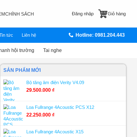
Đăng nhập
Giỏ hàng
EM
CHÍNH SÁCH
Tin tức
Liên hệ
Hotline: 0981.204.443
hanh hội trường
Tai nghe
SẢN PHẨM MỚI
Bộ tăng âm điện Verity V4.09
29.500.000
₫
Loa Fullrange 4Acoustic PCS X12
22.250.000
₫
Loa Fullrange 4Acoustic X15