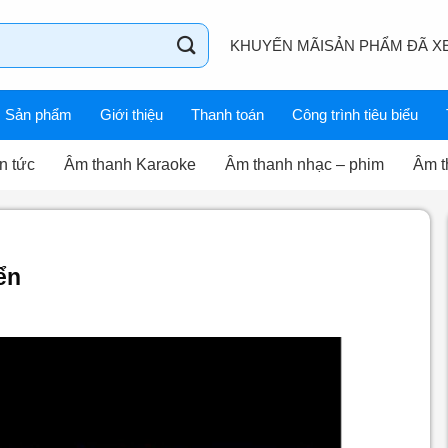
KHUYẾN MÃI
SẢN PHẨM ĐÃ X
Sản phẩm
Giới thiệu
Thanh toán
Công trình tiêu biểu
n tức
Âm thanh Karaoke
Âm thanh nhạc – phim
Âm t
ển