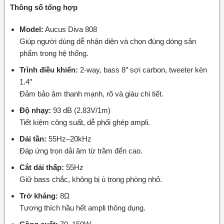
Thông số tổng hợp
Model:
Aucus Diva 808
Giúp người dùng dễ nhận diện và chọn đúng dòng sản
phẩm trong hệ thống.
Trình điều khiển:
2-way, bass 8″ sợi carbon, tweeter kèn
1.4″
Đảm bảo âm thanh mạnh, rõ và giàu chi tiết.
Độ nhạy:
93 dB (2.83V/1m)
Tiết kiệm công suất, dễ phối ghép ampli.
Dải tần:
55Hz–20kHz
Đáp ứng trọn dải âm từ trầm đến cao.
Cắt dải thấp:
55Hz
Giữ bass chắc, không bị ù trong phòng nhỏ.
Trở kháng:
8Ω
Tương thích hầu hết ampli thông dụng.