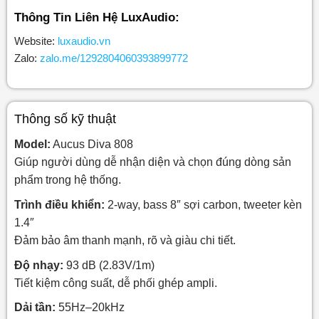
Thông Tin Liên Hệ LuxAudio:
Website:
luxaudio.vn
Zalo:
zalo.me/1292804060393899772
Thông số kỹ thuật
Model:
Aucus Diva 808
Giúp người dùng dễ nhận diện và chọn đúng dòng sản
phẩm trong hệ thống.
Trình điều khiển:
2-way, bass 8″ sợi carbon, tweeter kèn
1.4″
Đảm bảo âm thanh mạnh, rõ và giàu chi tiết.
Độ nhạy:
93 dB (2.83V/1m)
Tiết kiệm công suất, dễ phối ghép ampli.
Dải tần:
55Hz–20kHz