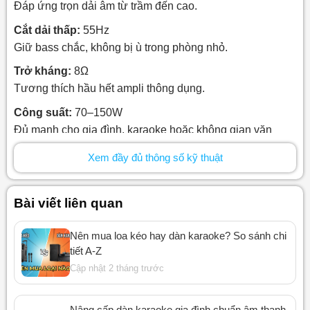
Đáp ứng trọn dải âm từ trầm đến cao.
Cắt dải thấp:
55Hz
Giữ bass chắc, không bị ù trong phòng nhỏ.
Trở kháng:
8Ω
Tương thích hầu hết ampli thông dụng.
Công suất:
70–150W
Đủ mạnh cho gia đình, karaoke hoặc không gian văn
phòng.
Xem đầy đủ thông số kỹ thuật
Kích thước:
450×250×283 mm
Gọn gàng, dễ bố trí trên kệ hoặc treo tường.
Bài viết liên quan
Trọng lượng:
11.25 kg
Khung loa chắc, hạn chế rung và méo âm.
Nên mua loa kéo hay dàn karaoke? So sánh chi
tiết A-Z
Cập nhật 2 tháng trước
Nâng cấp dàn karaoke gia đình chuẩn âm thanh,