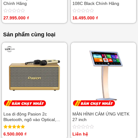
Chính Hãng
108C Black Chính Hãng
Được
Được
27.995.000
₫
16.495.000
₫
xếp
xếp
hạng
hạng
0
0
Sản phẩm cùng loại
5
5
sao
sao
Loa di động Pasion 2c
MÀN HÌNH CẢM ỨNG VIETK
Bluetooth, ngõ vào Optical,
27 inch
Coaxial, Guitar, USB
Được xếp
Được
6.500.000
₫
Liên hệ
hạng
5.00
xếp