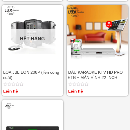
5 sao
hạng
0
5
sao
HẾT HÀNG
LOA JBL EON 208P (liền công
ĐẦU KARAOKE KTV HD PRO
suất)
6TB + MÀN HÌNH 22 INCH
Được
Được
Liên hệ
Liên hệ
xếp
xếp
hạng
hạng
0
0
5
5
sao
sao