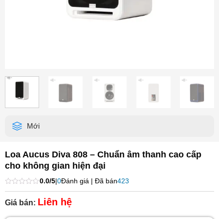
Mới
Loa Aucus Diva 808 – Chuẩn âm thanh cao cấp
cho không gian hiện đại
0.0/5
|
0
Đánh giá | Đã bán
423
Được
xếp
Liên hệ
Giá bán:
hạng
0
5