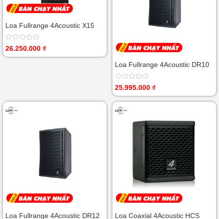
Loa Fullrange 4Acoustic X15
Được
26.250.000
₫
xếp
hạng
Loa Fullrange 4Acoustic DR10
0
5
sao
Được
25.995.000
₫
xếp
hạng
0
5
sao
Loa Fullrange 4Acoustic DR12
Loa Coaxial 4Acoustic HCS