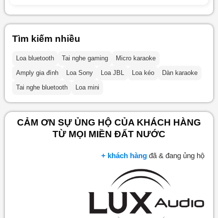
Tìm kiếm nhiều
Loa bluetooth
Tai nghe gaming
Micro karaoke
Amply gia đình
Loa Sony
Loa JBL
Loa kéo
Dàn karaoke
Tai nghe bluetooth
Loa mini
CẢM ƠN SỰ ỦNG HỘ CỦA KHÁCH HÀNG
TỪ MỌI MIỀN ĐẤT NƯỚC
+ khách hàng
đã & đang ủng hộ