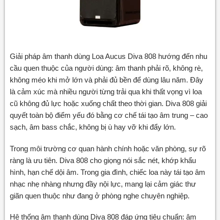
Giải pháp âm thanh dùng Loa Aucus Diva 808 hướng đến nhu
cầu quen thuộc của người dùng: âm thanh phải rõ, không rè,
không méo khi mở lớn và phải đủ bền để dùng lâu năm. Đây
là cảm xúc mà nhiều người từng trải qua khi thất vọng vì loa
cũ không đủ lực hoặc xuống chất theo thời gian. Diva 808 giải
quyết toàn bộ điểm yếu đó bằng cơ chế tái tạo âm trung – cao
sạch, âm bass chắc, không bị ù hay vỡ khi đẩy lớn.
Trong môi trường cơ quan hành chính hoặc văn phòng, sự rõ
ràng là ưu tiên. Diva 808 cho giọng nói sắc nét, khớp khẩu
hình, hạn chế dội âm. Trong gia đình, chiếc loa này tái tạo âm
nhạc nhẹ nhàng nhưng đầy nội lực, mang lại cảm giác thư
giãn quen thuộc như đang ở phòng nghe chuyên nghiệp.
Hệ thống âm thanh dùng Diva 808 đáp ứng tiêu chuẩn: âm