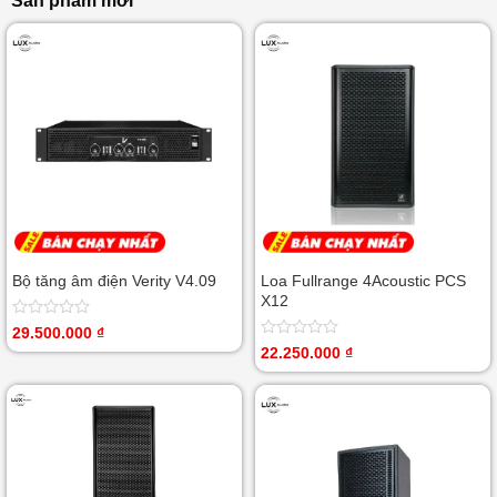
Sản phẩm mới
Bộ tăng âm điện Verity V4.09
Loa Fullrange 4Acoustic PCS
X12
Được
29.500.000
₫
xếp
Được
22.250.000
₫
hạng
xếp
0
hạng
5
0
sao
5
sao