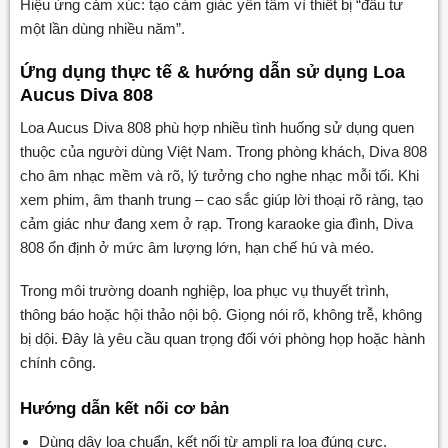
Hiệu ứng cảm xúc: tạo cảm giác yên tâm vì thiết bị “đầu tư
một lần dùng nhiều năm”.
Ứng dụng thực tế & hướng dẫn sử dụng Loa
Aucus Diva 808
Loa Aucus Diva 808 phù hợp nhiều tình huống sử dụng quen
thuộc của người dùng Việt Nam. Trong phòng khách, Diva 808
cho âm nhạc mềm và rõ, lý tưởng cho nghe nhạc mỗi tối. Khi
xem phim, âm thanh trung – cao sắc giúp lời thoại rõ ràng, tạo
cảm giác như đang xem ở rạp. Trong karaoke gia đình, Diva
808 ổn định ở mức âm lượng lớn, hạn chế hú và méo.
Trong môi trường doanh nghiệp, loa phục vụ thuyết trình,
thông báo hoặc hội thảo nội bộ. Giọng nói rõ, không trễ, không
bị dội. Đây là yêu cầu quan trọng đối với phòng họp hoặc hành
chính công.
Hướng dẫn kết nối cơ bản
Dùng dây loa chuẩn, kết nối từ ampli ra loa đúng cực.