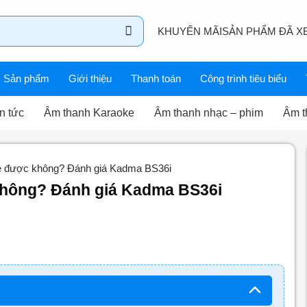
KHUYẾN MÃI
SẢN PHẨM ĐÃ X
Sản phẩm
Giới thiệu
Thanh toán
Công trình tiêu biểu
n tức
Âm thanh Karaoke
Âm thanh nhạc – phim
Âm t
ke được không? Đánh giá Kadma BS36i
không? Đánh giá Kadma BS36i