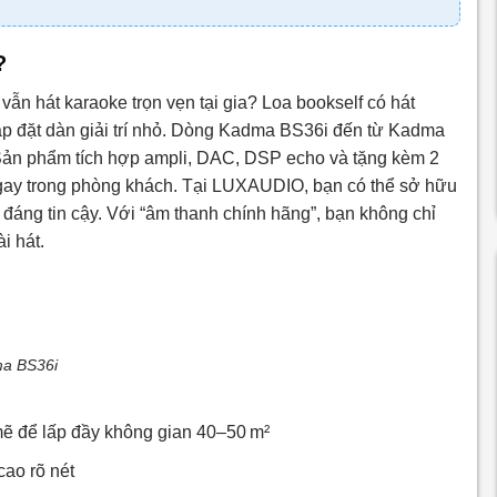
?
ẫn hát karaoke trọn vẹn tại gia? Loa bookself có hát
lắp đặt dàn giải trí nhỏ. Dòng Kadma BS36i đến từ Kadma
ó. Sản phẩm tích hợp ampli, DAC, DSP echo và tặng kèm 2
gay trong phòng khách. Tại LUXAUDIO, bạn có thể sở hữu
g” đáng tin cậy. Với “âm thanh chính hãng”, bạn không chỉ
i hát.
a BS36i
 để lấp đầy không gian 40–50 m²
cao rõ nét