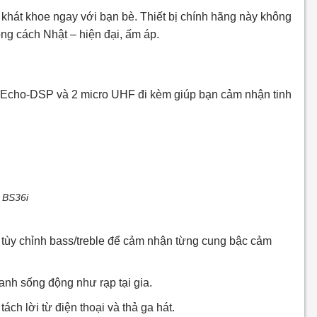
 khát khoe ngay với bạn bè. Thiết bị chính hãng này không
ng cách Nhật – hiện đại, ấm áp.
át. Echo‑DSP và 2 micro UHF đi kèm giúp bạn cảm nhận tinh
 BS36i
 tùy chỉnh bass/treble để cảm nhận từng cung bậc cảm
anh sống động như rạp tại gia.
ách lời từ điện thoại và thả ga hát.