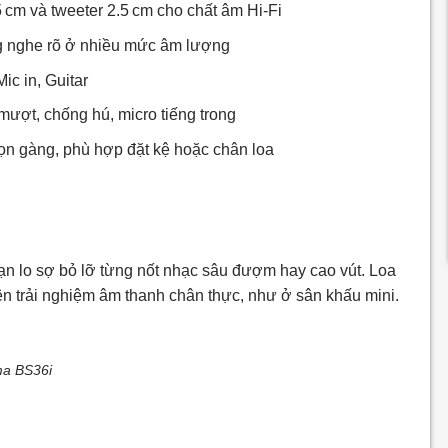
cm và tweeter 2.5 cm cho chất âm Hi‑Fi
ng nghe rõ ở nhiều mức âm lượng
ic in, Guitar
mượt, chống hú, micro tiếng trong
n gàng, phù hợp đặt kệ hoặc chân loa
ạn lo sợ bỏ lỡ từng nốt nhạc sâu đượm hay cao vút. Loa
ên trải nghiệm âm thanh chân thực, như ở sân khấu mini.
a BS36i