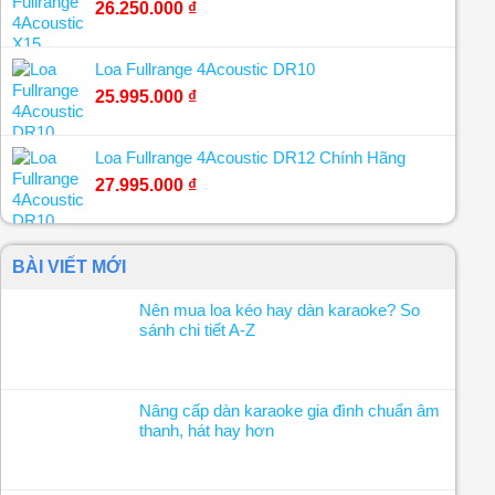
26.250.000
₫
Loa Fullrange 4Acoustic DR10
25.995.000
₫
Loa Fullrange 4Acoustic DR12 Chính Hãng
27.995.000
₫
BÀI VIẾT MỚI
Nên mua loa kéo hay dàn karaoke? So
sánh chi tiết A-Z
Nâng cấp dàn karaoke gia đình chuẩn âm
thanh, hát hay hơn