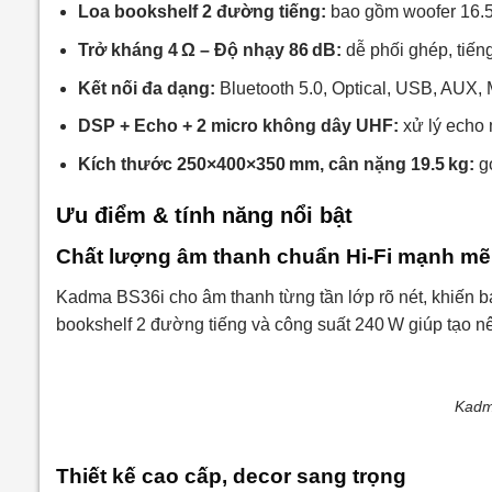
Loa bookshelf 2 đường tiếng:
bao gồm woofer 16.5 
Trở kháng 4 Ω – Độ nhạy 86 dB:
dễ phối ghép, tiế
Kết nối đa dạng:
Bluetooth 5.0, Optical, USB, AUX, M
DSP + Echo + 2 micro không dây UHF:
xử lý echo 
Kích thước 250×400×350 mm, cân nặng 19.5 kg:
gọ
Ưu điểm & tính năng nổi bật
Chất lượng âm thanh chuẩn Hi‑Fi mạnh mẽ
Kadma BS36i cho âm thanh từng tần lớp rõ nét, khiến b
bookshelf 2 đường tiếng và công suất 240 W giúp tạo n
Kadm
Thiết kế cao cấp, decor sang trọng