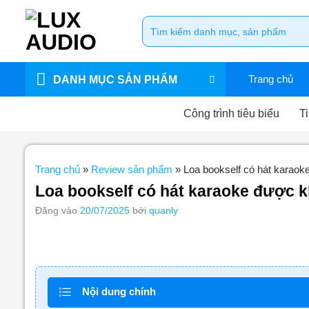
Bỏ
Tìm
qua
kiếm:
nội
dung
Trang chủ
DANH MỤC SẢN PHẨM
Công trình tiêu biểu
Ti
Trang chủ
»
Review sản phẩm
»
Loa bookself có hát karao
Loa bookself có hát karaoke được 
Đăng vào
20/07/2025
bởi
quanly
Nội dung chính