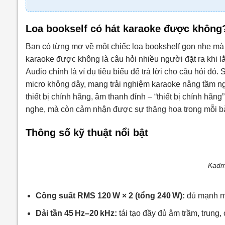
Loa bookself có hát karaoke được không
Bạn có từng mơ về một chiếc loa bookshelf gọn nhẹ mà v
karaoke được không là câu hỏi nhiều người đặt ra khi 
Audio chính là ví dụ tiêu biểu để trả lời cho câu hỏi đ
micro không dây, mang trải nghiệm karaoke nâng tầm n
thiết bị chính hãng, âm thanh đỉnh – “thiết bị chính hãn
nghe, mà còn cảm nhận được sự thăng hoa trong mỗi bà
Thông số kỹ thuật nổi bật
Kadm
Công suất RMS 120 W × 2 (tổng 240 W):
đủ mạnh mẽ
Dải tần 45 Hz–20 kHz:
tái tạo đầy đủ âm trầm, trung, 