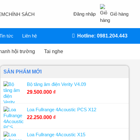
Đăng nhập
Giỏ hàng
EM
CHÍNH SÁCH
Tin tức
Liên hệ
Hotline: 0981.204.443
hanh hội trường
Tai nghe
SẢN PHẨM MỚI
Bộ tăng âm điện Verity V4.09
29.500.000
₫
Loa Fullrange 4Acoustic PCS X12
22.250.000
₫
Loa Fullrange 4Acoustic X15