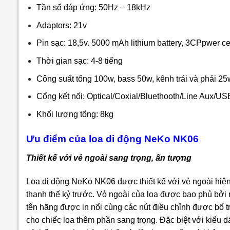
Tần số đáp ứng: 50Hz – 18kHz
Adaptors: 21v
Pin sạc: 18,5v. 5000 mAh lithium battery, 3CPpwer ce
Thời gian sạc: 4-8 tiếng
Công suất tổng 100w, bass 50w, kênh trái và phải 
Cổng kết nối: Optical/Coxial/Bluethooth/Line Aux/USB
Khối lượng tổng: 8kg
Ưu điểm của loa di động NeKo NK06
Thiết kế với vẻ ngoài sang trọng, ấn tượng
Loa di động NeKo NK06 được thiết kế với vẻ ngoài hiện
thanh thế kỷ trước. Vỏ ngoài của loa được bao phủ bởi
tên hãng được in nổi cùng các nút điều chỉnh được bố tr
cho chiếc loa thêm phần sang trọng.
Đặc biệt với kiểu d