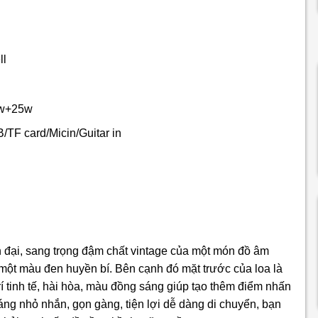
ll
25w+25w
/TF card/Micin/Guitar in
 đại, sang trọng đậm chất vintage của một món đồ âm
 một màu đen huyền bí. Bên cạnh đó mặt trước của loa là
í tinh tế, hài hòa, màu đồng sáng giúp tạo thêm điểm nhấn
áng nhỏ nhắn, gọn gàng, tiện lợi dễ dàng di chuyển, bạn