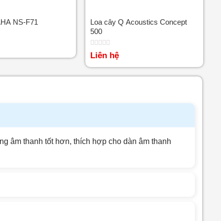
HA NS-F71
Loa cây Q Acoustics Concept
500
Được
Liên hệ
xếp
hạng
0
5
sao
ượng âm thanh tốt hơn, thích hợp cho dàn âm thanh