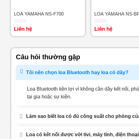
LOA YAMAHA NS-F700
LOA YAMAHA NS-BP
Được
Được
Liên hệ
Liên hệ
xếp
xếp
hạng
hạng
0
0
5
5
sao
sao
Câu hỏi thường gặp
Tôi nên chọn loa Bluetooth hay loa có dây?
Loa Bluetooth tiện lợi vì không cần dây kết nối, 
tại gia hoặc sự kiện.
Làm sao biết loa có đủ công suất cho phòng của
Loa có kết nối được với tivi, máy tính, điện tho