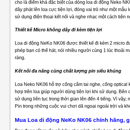
cho là điểm khá đặc biệt của dòng loa di động Neko NK06
dây phát lên loa cực tiện lợi, đóng vai trò như một mẫu
sử dụng điện thoại kết nối và nghe nhạc một cách tiện n
Thiết kế Micro không dây đi kèm tiện lợi
Loa di động NeKo NK06 được thiết kế đi kèm 2
micro đ
phép bạn có thể hát, nói nhiều người cùng 1 lúc thoải 
ràng
.
Kết nối đa năng cùng chất lượng pin siêu khủng
Loa Neko NK06 hỗ trợ cổng cắm tai nghe, cổng optical k
hợp trên loa giúp người dùng tiện lợi khi sử dụng. Bê
sử dụng liên tục trong thời gian lên đến 4 tiếng. Vì vậy
Pin trong những cuộc vui chơi dã ngoại ngoài trời và k
Mua Loa di động NeKo NK06 chính hãng, gi