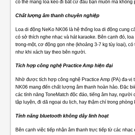
có thể mang loa kéo đi bất cứ đâu bạn muốn mà không p
Chất lượng âm thanh chuyên nghiệp
Loa di động NeKo NK06
là hệ thống loa di động cung c
có sở thích nghe nhạc và hát karaoke. Bên cạnh đó, loa 
trong-một, cơ động gọn nhẹ (khoảng 3-7 kg tùy loại), có 
như khi xách tay theo bên người.
Tích hợp công nghệ Practice Amp hiện đại
Nhờ được
tích hợp công nghệ Practice Amp (PA) đa-vị 
NK06
mang đến chất lượng âm thanh hoàn hảo.
Đặc bi
các tính năng ToneMatch độc đáo, tiếng âm hay, người
tập luyện, đi dã ngoại du lịch, hay thậm chí trong phòng
Tính năng
bluetooth
không dây linh hoạt
Bên cạnh việc tiếp nhận âm thanh trực tiếp từ các nhạc 