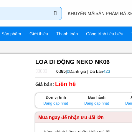
KHUYẾN MÃI
SẢN PHẨM ĐÃ X
Sản phẩm
Giới thiệu
Thanh toán
Công trình tiêu biểu
LOA DI ĐỘNG NEKO NK06
0.0/5
|
0
Đánh giá | Đã bán
423
Được
xếp
Liên hệ
Giá bán:
hạng
0
5
Đơn vị tính
Bảo hành
sao
Đang cập nhật
Đang cập nhật
Đan
Mua ngay để nhận ưu đãi lớn
Hàng chính hãng, nhập khẩu giá tốt