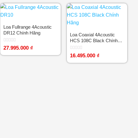
0
0
5
5
sao
sao
Loa Fullrange 4Acoustic
DR12 Chính Hãng
Loa Coaxial 4Acoustic
HCS 108C Black Chính
Hãng
Được
27.995.000
₫
xếp
Được
hạng
16.495.000
₫
xếp
0
hạng
5
0
sao
5
sao