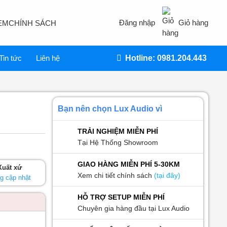
Đăng nhập
Giỏ hàng
EM
CHÍNH SÁCH
Tin tức
Liên hệ
Hotline: 0981.204.443
Bạn nên chọn Lux Audio vì
TRẢI NGHIỆM MIỄN PHÍ
Tại Hệ Thống Showroom
GIAO HÀNG MIỄN PHÍ 5-30KM
Xuất xứ
Xem chi tiết chính sách
(tại đây)
g cập nhật
HỖ TRỢ SETUP MIỄN PHÍ
Chuyên gia hàng đầu tại Lux Audio