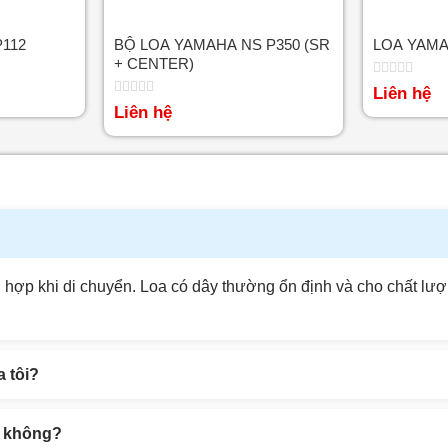
112
BỘ LOA YAMAHA NS P350 (SR
LOA YAMA
+ CENTER)
Được
Liên hệ
xếp
Được
Liên hệ
hạng
xếp
0
hạng
5
0
sao
5
sao
phù hợp khi di chuyển. Loa có dây thường ổn định và cho chất l
 tôi?
ại không?