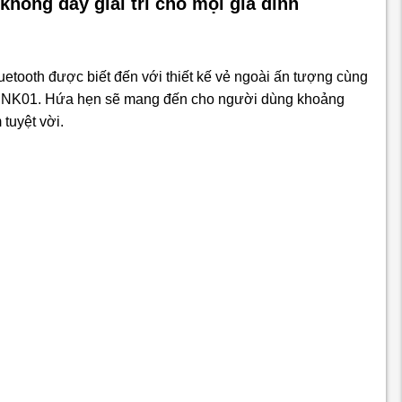
ông dây giải trí cho mọi gia đình
ooth được biết đến với thiết kế vẻ ngoài ấn tượng cùng
ới NK01. Hứa hẹn sẽ mang đến cho người dùng khoảng
 tuyệt vời.