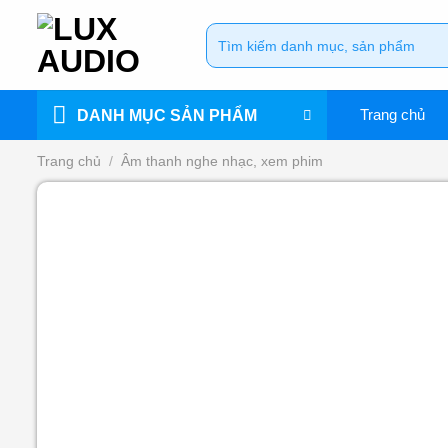
Bỏ
Tìm
qua
kiếm:
nội
dung
Trang chủ
DANH MỤC SẢN PHẨM
Trang chủ
/
Âm thanh nghe nhạc, xem phim