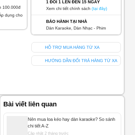
1 ĐỔI 1 LÊN ĐẾN 15 NGÀY
m 100.000đ
Xem chi tiết chính sách
(tại đây)
Áp dụng cho
BẢO HÀNH TẠI NHÀ
Dàn Karaoke, Dàn Nhạc - Phim
HỖ TRỢ MUA HÀNG TỪ XA
HƯỚNG DẪN ĐỔI TRẢ HÀNG TỪ XA
Bài viết liên quan
Nên mua loa kéo hay dàn karaoke? So sánh
chi tiết A-Z
Cập nhật 2 tháng trước