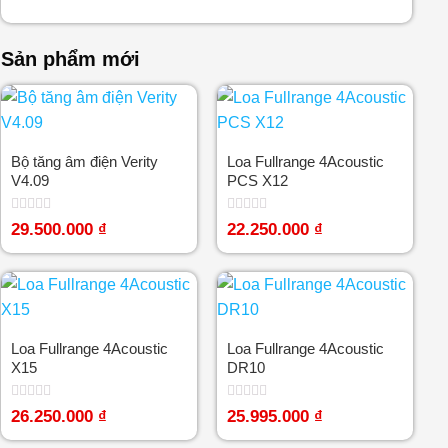
Sản phẩm mới
Bộ tăng âm điện Verity
Loa Fullrange 4Acoustic
V4.09
PCS X12
Được
Được
29.500.000
₫
22.250.000
₫
xếp
xếp
hạng
hạng
0
0
5
5
sao
sao
Loa Fullrange 4Acoustic
Loa Fullrange 4Acoustic
X15
DR10
Được
Được
26.250.000
₫
25.995.000
₫
xếp
xếp
hạng
hạng