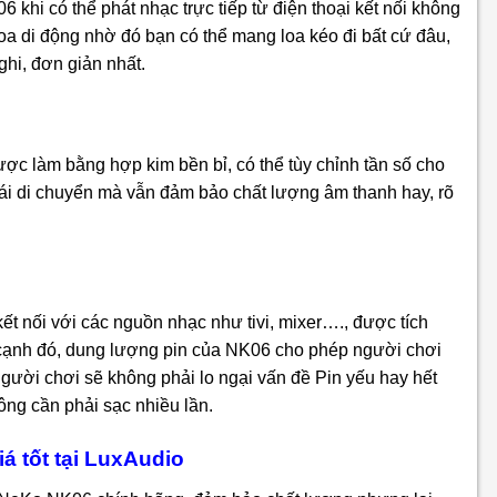
 khi có thể phát nhạc trực tiếp từ điện thoại kết nối không
 loa di động nhờ đó bạn có thể mang loa kéo đi bất cứ đâu,
ghi, đơn giản nhất.
ược làm bằng hợp kim bền bỉ, có thể tùy chỉnh tần số cho
mái di chuyển mà vẫn đảm bảo chất lượng âm thanh hay, rõ
ết nối với các nguồn nhạc như tivi, mixer…., được tích
n cạnh đó, dung lượng pin của NK06 cho phép người chơi
, người chơi sẽ không phải lo ngại vấn đề Pin yếu hay hết
hông cần phải sạc nhiều lần.
á tốt tại LuxAudio