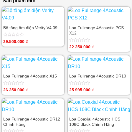
Sản phẩm mới
Bộ tăng âm điện Verity V4.09
Loa Fullrange 4Acoustic PCS
X12
Được
29.500.000
₫
xếp
Được
22.250.000
₫
hạng
xếp
0
hạng
5
0
sao
5
sao
Loa Fullrange 4Acoustic X15
Loa Fullrange 4Acoustic DR10
Được
Được
26.250.000
₫
25.995.000
₫
xếp
xếp
hạng
hạng
0
0
5
5
sao
sao
Loa Fullrange 4Acoustic DR12
Loa Coaxial 4Acoustic HCS
Chính Hãng
108C Black Chính Hãng