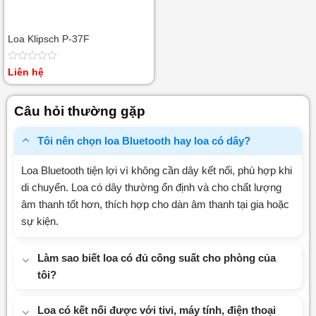
Loa Klipsch P-37F
Được
Liên hệ
xếp
hạng
0
Câu hỏi thường gặp
5
sao
Tôi nên chọn loa Bluetooth hay loa có dây?
Loa Bluetooth tiện lợi vì không cần dây kết nối, phù hợp khi
di chuyển. Loa có dây thường ổn định và cho chất lượng
âm thanh tốt hơn, thích hợp cho dàn âm thanh tại gia hoặc
sự kiện.
Làm sao biết loa có đủ công suất cho phòng của
tôi?
Loa có kết nối được với tivi, máy tính, điện thoại