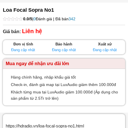
Loa Focal Sopra No1
0.0/5
|
0
Đánh giá | Đã bán
342
Được
xếp
Liên hệ
Giá bán:
hạng
0
5
Đơn vị tính
Bảo hành
Xuất xứ
sao
Đang cập nhật
Đang cập nhật
Đang cập nhật
Mua ngay để nhận ưu đãi lớn
Hàng chính hãng, nhập khẩu giá tốt
Check-in, đánh giá map tại LuxAudio giảm thêm 100.000đ
Khách từng mua tại LuxAudio giảm 100.000đ (Áp dụng cho
sản phẩm từ 2.5Tr trở lên)
https://hdradio.vn/loa-focal-sopra-no1.html