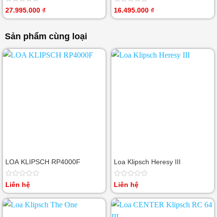
Được
Được
27.995.000
₫
16.495.000
₫
xếp
xếp
hạng
hạng
0
0
Sản phẩm cùng loại
5
5
sao
sao
LOA KLIPSCH RP4000F
Loa Klipsch Heresy III
Được
Được
Liên hệ
Liên hệ
xếp
xếp
hạng
hạng
0
0
5
5
sao
sao