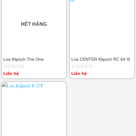
HẾT HÀNG
Loa Klipsch The One
Loa CENTER Klipsch RC 64 III
Được
Được
Liên hệ
Liên hệ
xếp
xếp
hạng
hạng
0
0
5
5
sao
sao