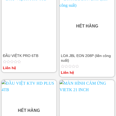
HẾT HÀNG
ĐẦU VIỆTK PRO 6TB
LOA JBL EON 208P (liền công
suất)
Được
Liên hệ
xếp
Được
Liên hệ
hạng
xếp
0
hạng
5
0
sao
5
sao
HẾT HÀNG