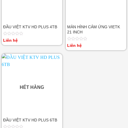
ĐẦU VIỆT KTV HD PLUS 4TB
MÀN HÌNH CẢM ỨNG VIETK
21 INCH
Được
Liên hệ
xếp
Được
Liên hệ
hạng
xếp
0
hạng
5
0
sao
5
sao
HẾT HÀNG
ĐẦU VIỆT KTV HD PLUS 6TB