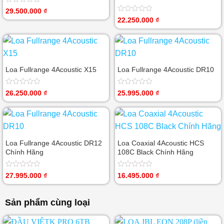
Được
29.500.000
₫
xếp
Được
22.250.000
₫
hạng
xếp
0
hạng
5
0
sao
5
sao
Loa Fullrange 4Acoustic X15
Loa Fullrange 4Acoustic DR10
Được
Được
26.250.000
₫
25.995.000
₫
xếp
xếp
hạng
hạng
0
0
5
5
sao
sao
Loa Fullrange 4Acoustic DR12
Loa Coaxial 4Acoustic HCS
Chính Hãng
108C Black Chính Hãng
Được
Được
27.995.000
₫
16.495.000
₫
xếp
xếp
hạng
hạng
0
0
Sản phẩm cùng loại
5
5
sao
sao