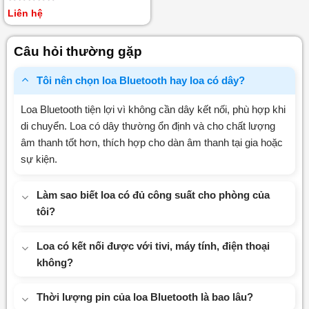
Được
Liên hệ
xếp
hạng
0
Câu hỏi thường gặp
5
sao
Tôi nên chọn loa Bluetooth hay loa có dây?
Loa Bluetooth tiện lợi vì không cần dây kết nối, phù hợp khi
di chuyển. Loa có dây thường ổn định và cho chất lượng
âm thanh tốt hơn, thích hợp cho dàn âm thanh tại gia hoặc
sự kiện.
Làm sao biết loa có đủ công suất cho phòng của
tôi?
Loa có kết nối được với tivi, máy tính, điện thoại
không?
Thời lượng pin của loa Bluetooth là bao lâu?