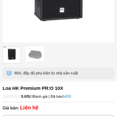
Mới, đầy đủ phụ kiện từ nhà sản xuất
Loa HK Premium PR:O 10X
0.0/5
|
0
Đánh giá | Đã bán
5433
Được
xếp
Liên hệ
Giá bán:
hạng
0
5