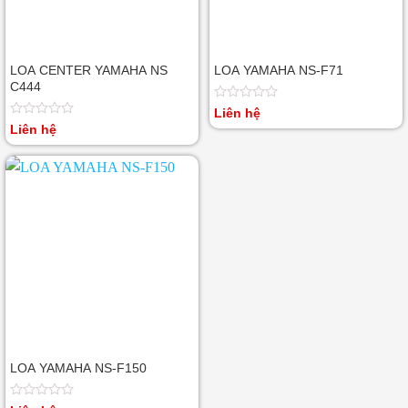
LOA CENTER YAMAHA NS
LOA YAMAHA NS-F71
C444
Được
Liên hệ
xếp
Được
Liên hệ
hạng
xếp
0
hạng
5
0
sao
5
sao
LOA YAMAHA NS-F150
Được