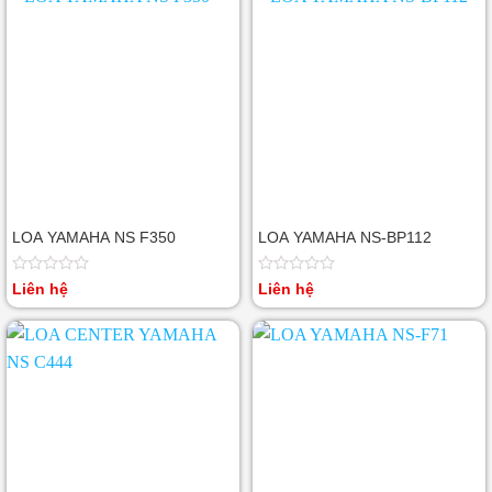
LOA YAMAHA NS F350
LOA YAMAHA NS-BP112
Được
Được
Liên hệ
Liên hệ
xếp
xếp
hạng
hạng
0
0
5
5
sao
sao