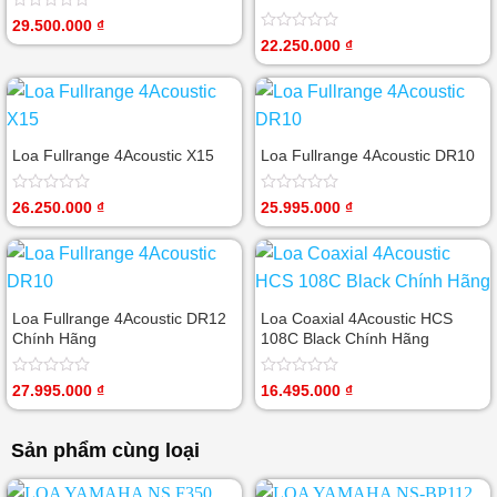
Được
29.500.000
₫
xếp
Được
22.250.000
₫
hạng
xếp
0
hạng
5
0
sao
5
sao
Loa Fullrange 4Acoustic X15
Loa Fullrange 4Acoustic DR10
Được
Được
26.250.000
₫
25.995.000
₫
xếp
xếp
hạng
hạng
0
0
5
5
sao
sao
Loa Fullrange 4Acoustic DR12
Loa Coaxial 4Acoustic HCS
Chính Hãng
108C Black Chính Hãng
Được
Được
27.995.000
₫
16.495.000
₫
xếp
xếp
hạng
hạng
0
0
Sản phẩm cùng loại
5
5
sao
sao