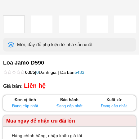
Mới, đầy đủ phụ kiện từ nhà sản xuất
Loa Jamo D590
0.0/5
|
0
Đánh giá | Đã bán
5433
Được
xếp
Liên hệ
Giá bán:
hạng
0
5
Đơn vị tính
Bảo hành
Xuất xứ
sao
Đang cập nhật
Đang cập nhật
Đang cập nhật
Mua ngay để nhận ưu đãi lớn
Hàng chính hãng, nhập khẩu giá tốt