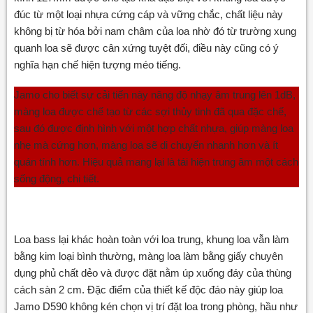
đúc từ một loại nhựa cứng cáp và vững chắc, chất liệu này
không bị từ hóa bởi nam châm của loa nhờ đó từ trường xung
quanh loa sẽ được cân xứng tuyệt đối, điều này cũng có ý
nghĩa hạn chế hiện tượng méo tiếng.
Jamo cho biết sự cải tiến này nâng độ nhạy âm trung lên 1dB,
màng loa được chế tạo từ các sợi thủy tinh đã qua đặc chế,
sau đó được định hình với một hợp chất nhựa, giúp màng loa
nhẹ mà cứng hơn, màng loa sẽ di chuyển nhanh hơn và ít
quán tính hơn. Hiệu quả mang lại là tái hiện trung âm một cách
sống động, chi tiết.
Loa bass lại khác hoàn toàn với loa trung, khung loa vẫn làm
bằng kim loại bình thường, màng loa làm bằng giấy chuyên
dụng phủ chất dẻo và được đặt nằm úp xuống đáy của thùng
cách sàn 2 cm. Đặc điểm của thiết kế độc đáo này giúp loa
Jamo D590 không kén chọn vị trí đặt loa trong phòng, hầu như