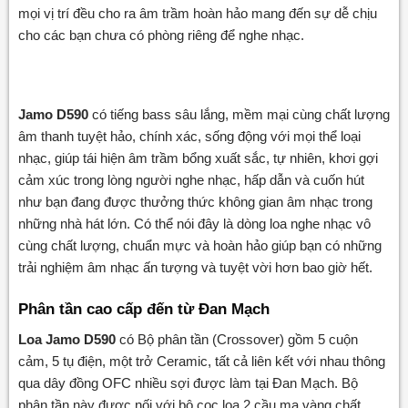
mọi vị trí đều cho ra âm trầm hoàn hảo mang đến sự dễ chịu
cho các bạn chưa có phòng riêng để nghe nhạc.
Jamo D590
có tiếng bass sâu lắng, mềm mại cùng chất lượng
âm thanh tuyệt hảo, chính xác, sống động với mọi thể loại
nhạc, giúp tái hiện âm trầm bổng xuất sắc, tự nhiên, khơi gợi
cảm xúc trong lòng người nghe nhạc, hấp dẫn và cuốn hút
như bạn đang được thưởng thức không gian âm nhạc trong
những nhà hát lớn. Có thể nói đây là dòng loa nghe nhạc vô
cùng chất lượng, chuẩn mực và hoàn hảo giúp bạn có những
trải nghiệm âm nhạc ấn tượng và tuyệt vời hơn bao giờ hết.
Phân tần cao cấp đến từ Đan Mạch
Loa Jamo D590
có Bộ phân tần (Crossover) gồm 5 cuộn
cảm, 5 tụ điện, một trở Ceramic, tất cả liên kết với nhau thông
qua dây đồng OFC nhiều sợi được làm tại Đan Mạch. Bộ
phân tần này được nối với bộ cọc loa 2 cầu mạ vàng chất