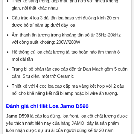
Thiết kế sang trọng, đẹp mắt, phù hợp với nhiều không
gian, nội thất khác nhau
Cấu trúc 4 loa 3 dải tần loa bass với đường kính 20 cm
được bố trí nằm úp dưới đáy loa
Âm thanh ấn tượng trong khoảng tần số từ 35Hz-20kHz
với công suất khoảng: 200W/280W
Hệ thống củ loa chất lượng tái tạo hoàn hảo âm thanh ở
mọi dải tần
Trang bị bộ phân tần cao cấp đến từ Đan Mạch gồm 5 cuộn
cảm, 5 tụ điện, một trở Ceramic
Thiết kế với 4 cọc loa cao cấp mạ vàng kết hợp với 2 cầu
nối cho khả năng kết nối bi amp hoặc bi wire ấn tượng.
Đánh giá
chi tiết Loa Jamo D590
Jamo D590
là cặp loa đứng, loa front, loa cột chất lượng được
yêu thích nhất hiện nay của hãng JAMO, đây là sản phẩm
luôn nhận được sự ưu ái của người dùng kể từ 20 năm