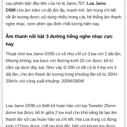
sau phiên bản đầu tiên của nó là Jamo 707.
Loa Jamo
D590
cho âm trầm có độ ấm ấp, mạnh mẽ, âm trung chi tiết
rất ấn tượng được sử dụng nhiều trong các hệ thống âm thanh
nghe nhạc, xem phim gia đình chất lượng hiện nay.
Âm thanh nổi bật 3 đướng tiếng nghe nhạc cực
hay
Thoạt nhìn loa Jamo D590 có vẻ như chỉ có 3 loa với 2 dải tần.
Nhưng không, loa bass với đường kính 20 cm được bố trí
nằm úp dưới đáy loa. Như vậy D 590 có tất cả là 4 loa với 3
dải tần, cho âm thanh ấn tượng trong khoảng tần số từ 35Hz-
20kHz với công suất khoảng: 200W/280W
Loa Jamo D590 có thiết kế hoàn hảo với loa Tweeter 25mm
dome lụa được bố trí giữa 2 loa mid cho khả năng tái tạo âm
thanh tần số cao hoàn hảo và chi tiết. Hai Loa trung có đừng
kính 127mm được chế tạo khá đặc biệt với khung loa được