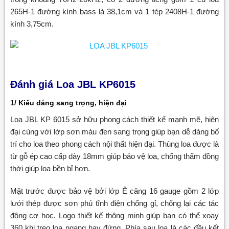
265H-1 đường kính bass là 38,1cm và 1 tép 2408H-1 đường
kính 3,75cm.
Đánh giá Loa JBL KP6015
1/ Kiểu dáng sang trọng, hiện đại
Loa JBL KP 6015 sở hữu phong cách thiết kế mạnh mẽ, hiện
đại cùng với lớp sơn màu đen sang trọng giúp bạn dễ dàng bố
trí cho loa theo phong cách nội thất hiện đại. Thùng loa được là
từ gỗ ép cao cấp dày 18mm giúp bảo vệ loa, chống thấm đồng
thời giúp loa bền bỉ hơn.
Mặt trước được bảo vệ bởi lớp Ê căng 16 gauge gồm 2 lớp
lưới thép được sơn phủ tĩnh điện chống gỉ, chống lại các tác
động cơ học. Logo thiết kế thông minh giúp bạn có thể xoay
360 khi treo loa ngang hay đứng. Phía sau loa là các đầu kết