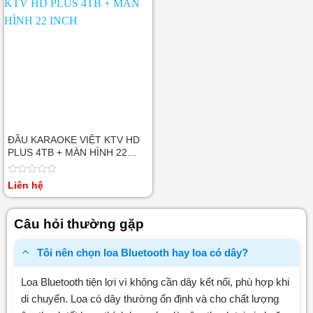
sao
sao
ĐẦU KARAOKE VIỆT KTV HD
PLUS 4TB + MÀN HÌNH 22
INCH
Được
Liên hệ
xếp
hạng
0
Câu hỏi thường gặp
5
sao
Tôi nên chọn loa Bluetooth hay loa có dây?
Loa Bluetooth tiện lợi vì không cần dây kết nối, phù hợp khi
di chuyển. Loa có dây thường ổn định và cho chất lượng