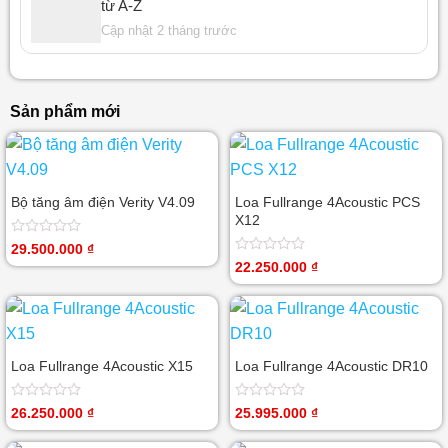
từ A-Z
Cập nhật 2 tháng trước
Sản phẩm mới
Bộ tăng âm điện Verity V4.09
Loa Fullrange 4Acoustic PCS
X12
Được
29.500.000
₫
xếp
Được
22.250.000
₫
hạng
xếp
0
hạng
5
0
sao
5
sao
Loa Fullrange 4Acoustic X15
Loa Fullrange 4Acoustic DR10
Được
Được
26.250.000
₫
25.995.000
₫
xếp
xếp
hạng
hạng