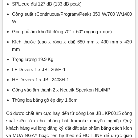
SPL cực đại 127 dB (133 dB peak)
Công suất (Continuous/Program/Peak) 350 W/700 W/1400
W
Góc phủ âm khi đặt đứng 70° x 60° (ngang x dọc)
Kích thước (cao x rộng x dài) 680 mm x 430 mm x 430
mm
Trọng lượng 19.9 Kg
LF Drivers 1 x JBL 265H-1
HF Drivers 1 x JBL 2408H-1
Cổng vào âm thanh 2 x Neutrik Speakon NL4MP
Thùng loa bằng gỗ ép dày 1,8cm
Có được chất âm cực hay đến từ dòng Loa JBL KP6015 công
suất siêu lớn cho phòng hát karaoke chuyên nghiệp Quý
khách hàng vui lòng đăng ký đặt đặt sản phẩm bằng cách kích
và MUA NGAY hoặc liên hệ theo số HOTLINE để được giao