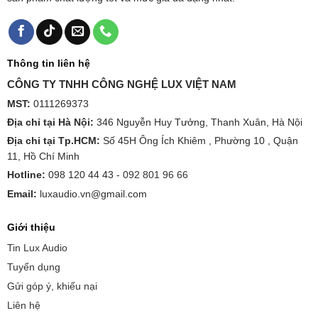
Thông tin liên hệ
CÔNG TY TNHH CÔNG NGHỆ LUX VIỆT NAM
MST:
0111269373
Địa chỉ tại Hà Nội:
346 Nguyễn Huy Tưởng, Thanh Xuân, Hà Nội
Địa chỉ tại Tp.HCM:
Số 45H Ông Ích Khiêm , Phường 10 , Quận
11, Hồ Chí Minh
Hotline:
098 120 44 43 -
092 801 96 66
Email:
luxaudio.vn@gmail.com
Giới thiệu
Tin Lux Audio
Tuyển dụng
Gửi góp ý, khiếu nại
Liên hệ