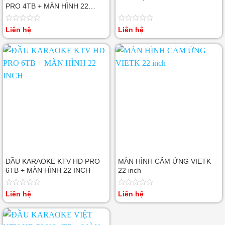
PRO 4TB + MÀN HÌNH 22
INCH
Được
Được
Liên hệ
Liên hệ
xếp
xếp
hạng
hạng
0
0
5
5
sao
sao
ĐẦU KARAOKE KTV HD PRO
MÀN HÌNH CẢM ỨNG VIETK
6TB + MÀN HÌNH 22 INCH
22 inch
Được
Được
Liên hệ
Liên hệ
xếp
xếp
hạng
hạng
0
0
5
5