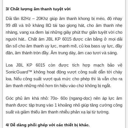
3/ Chất lượng âm thanh tuyệt vời
Dải tần 82Hz – 20Khz giúp âm thanh khong bị méo, độ nhạy
99 dB và trở kháng 8Ω tái tạo giọng hát, cho âm thanh nhẹ
nhàng, vang xa đem lại những giây phút thư giãn tuyệt vời cho
người hát.. Chất âm JBL KP 6015 được cân bằng ở mọi dải
tần số cho âm thanh uy lực, mạnh mẽ, củ loa bass uy lực, đầy
đặn, âm thành tròn đầy. Âm trung dày, âm cao tươi và sáng.
Loa JBL KP 6015 còn được tích hợp mạch bảo vệ
SonicGuard™ không hoạt động vượt công suất dẫn tới cháy
loa. Nếu công suất vượt quá mức cho phép thì là vẫn cho ra
âm thanh những nhỏ hơn tín hiệu vào chứ không bị ngắt.
Góc phủ âm khá nhỏ: 70o- 60o (ngang-dọc) nên áp lực âm
thanh được tập trung vào 1 khoảng nhỏ giúp tăng cường công
suất và giảm thiểu âm thanh nhiễu phản xạ lại từ tường.
4/ Dễ dàng phối ghép với các thiết bị khác.