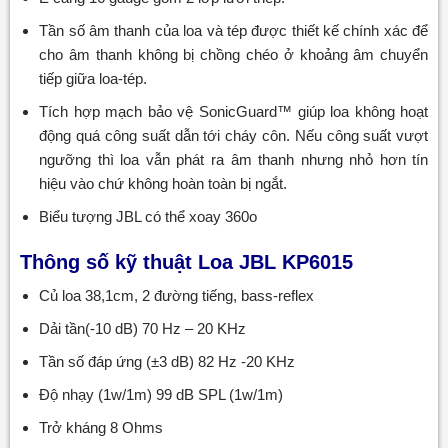
Tần số âm thanh của loa và tép được thiết kế chính xác để
cho âm thanh không bị chồng chéo ở khoảng âm chuyển
tiếp giữa loa-tép.
Tích hợp mạch bảo vệ SonicGuard™ giúp loa không hoạt
động quá công suất dẫn tới cháy côn. Nếu công suất vượt
ngưỡng thì loa vẫn phát ra âm thanh nhưng nhỏ hơn tín
hiệu vào chứ không hoàn toàn bị ngắt.
Biểu tượng JBL có thể xoay 360o
Thông số kỹ thuật Loa JBL KP6015
Củ loa 38,1cm, 2 đường tiếng, bass-reflex
Dải tần(-10 dB) 70 Hz – 20 KHz
Tần số đáp ứng (±3 dB) 82 Hz -20 KHz
Độ nhạy (1w/1m) 99 dB SPL (1w/1m)
Trở kháng 8 Ohms