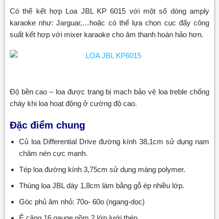
Có thể kết hợp Loa JBL KP 6015 với một số dòng amply
karaoke như: Jarguar,…hoặc có thể lựa chọn cục đẩy công
suất kết hợp với mixer karaoke cho âm thanh hoàn hảo hơn.
Độ bền cao – loa được trang bị mạch bảo vệ loa treble chống
cháy khi loa hoạt động ở cường độ cao.
Đặc điểm chung
Củ loa Differential Drive đường kính 38,1cm sử dụng nam
châm nén cực mạnh.
Tép loa đường kính 3,75cm sử dụng màng polymer.
Thùng loa JBL dày 1,8cm làm bằng gỗ ép nhiều lớp.
Góc phủ âm nhỏ: 70o- 60o (ngang-dọc)
Ê căng 16 gauge gồm 2 lớp lưới thép.