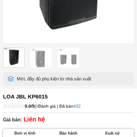
Mới, đầy đủ phụ kiện từ nhà sản xuất
LOA JBL KP6015
0.0/5
|
0
Đánh giá | Đã bán
432
Được
xếp
Liên hệ
Giá bán:
hạng
0
5
Đơn vị tính
Bảo hành
Xuất xứ
sao