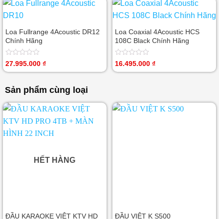
0
0
5
5
sao
sao
Loa Fullrange 4Acoustic DR12
Loa Coaxial 4Acoustic HCS
Chính Hãng
108C Black Chính Hãng
Được
Được
27.995.000
₫
16.495.000
₫
xếp
xếp
hạng
hạng
0
0
Sản phẩm cùng loại
5
5
sao
sao
HẾT HÀNG
ĐẦU KARAOKE VIỆT KTV HD
ĐẦU VIỆT K S500