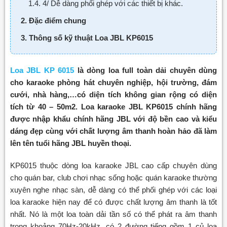
1.4. 4/ Dễ dàng phối ghép với các thiết bị khác.
2. Đặc điểm chung
3. Thông số kỹ thuật Loa JBL KP6015
Loa JBL KP 6015
là dòng loa full toàn dải chuyên dùng
cho karaoke phòng hát chuyên nghiệp, hội trường, đám
cưới, nhà hàng,…có diện tích không gian rộng có diện
tích từ 40 – 50m2. Loa karaoke JBL KP6015 chính hãng
được nhập khẩu chính hãng JBL với độ bền cao và kiểu
dáng đẹp cùng với chất lượng âm thanh hoàn hảo đã làm
lên tên tuổi hãng JBL huyền thoại.
KP6015 thuộc dòng loa karaoke JBL cao cấp chuyên dùng
cho quán bar, club chơi nhạc sống hoặc quán karaoke thường
xuyên nghe nhạc sàn, dễ dàng có thể phối ghép với các loại
loa karaoke hiện nay để có được chất lượng âm thanh là tốt
nhất. Nó là một loa toàn dải tần số có thể phát ra âm thanh
trong khoảng 70Hz-20kHz, có 2 đường tiếng gồm 1 củ loa