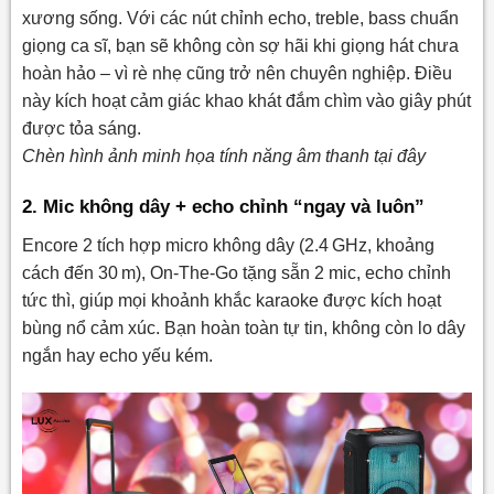
xương sống. Với các nút chỉnh echo, treble, bass chuẩn
giọng ca sĩ, bạn sẽ không còn sợ hãi khi giọng hát chưa
hoàn hảo – vì rè nhẹ cũng trở nên chuyên nghiệp. Điều
này kích hoạt cảm giác khao khát đắm chìm vào giây phút
được tỏa sáng.
Chèn hình ảnh minh họa tính năng âm thanh tại đây
2. Mic không dây + echo chỉnh “ngay và luôn”
Encore 2 tích hợp micro không dây (2.4 GHz, khoảng
cách đến 30 m), On‑The‑Go tặng sẵn 2 mic, echo chỉnh
tức thì, giúp mọi khoảnh khắc karaoke được kích hoạt
bùng nổ cảm xúc. Bạn hoàn toàn tự tin, không còn lo dây
ngắn hay echo yếu kém.