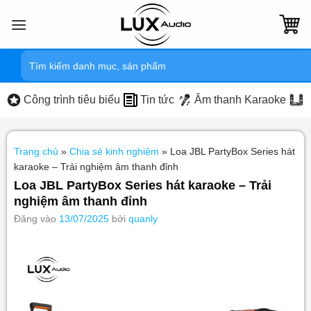
Bỏ
qua
nội
Tìm
dung
kiếm:
Công trình tiêu biểu
Tin tức
Âm thanh Karaoke
Trang chủ
»
Chia sẻ kinh nghiệm
»
Loa JBL PartyBox Series hát
karaoke – Trải nghiệm âm thanh đỉnh
Loa JBL PartyBox Series hát karaoke – Trải
nghiệm âm thanh đỉnh
Đăng vào
13/07/2025
bởi
quanly