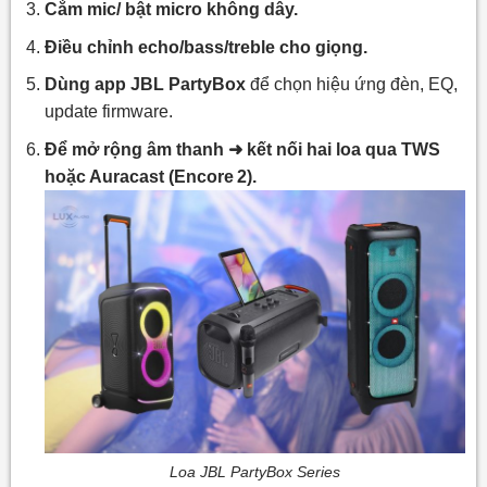
Cắm mic/ bật micro không dây.
Điều chỉnh echo/bass/treble cho giọng.
Dùng app JBL PartyBox
để chọn hiệu ứng đèn, EQ,
update firmware.
Để mở rộng âm thanh
➜ kết nối hai loa qua TWS
hoặc Auracast (Encore 2).
Loa JBL PartyBox Series