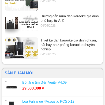
04/06/2026
Hướng dẫn mua dàn karaoke gia đình
phù hợp từ A-Z
04/06/2026
Thiết kế dàn karaoke gia đình chuẩn,
hát hay như phòng karaoke chuyên
nghiệp
04/06/2026
SẢN PHẨM MỚI
Bộ tăng âm điện Verity V4.09
29.500.000
₫
Loa Fullrange 4Acoustic PCS X12