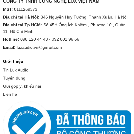
CÔNG TY TNHH CÔNG NGHỆ LUX VIỆT NAM
MST:
0111269373
Địa chỉ tại Hà Nội:
346 Nguyễn Huy Tưởng, Thanh Xuân, Hà Nội
Địa chỉ tại Tp.HCM:
Số 45H Ông Ích Khiêm , Phường 10 , Quận
11, Hồ Chí Minh
Hotline:
098 120 44 43 -
092 801 96 66
Email:
luxaudio.vn@gmail.com
Giới thiệu
Tin Lux Audio
Tuyển dụng
Gửi góp ý, khiếu nại
Liên hệ