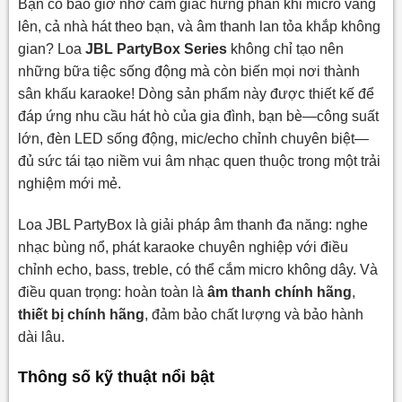
Bạn có bao giờ nhớ cảm giác hưng phấn khi micro vang
lên, cả nhà hát theo bạn, và âm thanh lan tỏa khắp không
gian? Loa
JBL PartyBox Series
không chỉ tạo nên
những bữa tiệc sống động mà còn biến mọi nơi thành
sân khấu karaoke! Dòng sản phẩm này được thiết kế để
đáp ứng nhu cầu hát hò của gia đình, bạn bè—công suất
lớn, đèn LED sống động, mic/echo chỉnh chuyên biệt—
đủ sức tái tạo niềm vui âm nhạc quen thuộc trong một trải
nghiệm mới mẻ.
Loa JBL PartyBox là giải pháp âm thanh đa năng: nghe
nhạc bùng nổ, phát karaoke chuyên nghiệp với điều
chỉnh echo, bass, treble, có thể cắm micro không dây. Và
điều quan trọng: hoàn toàn là
âm thanh chính hãng
,
thiết bị chính hãng
, đảm bảo chất lượng và bảo hành
dài lâu.
Thông số kỹ thuật nổi bật