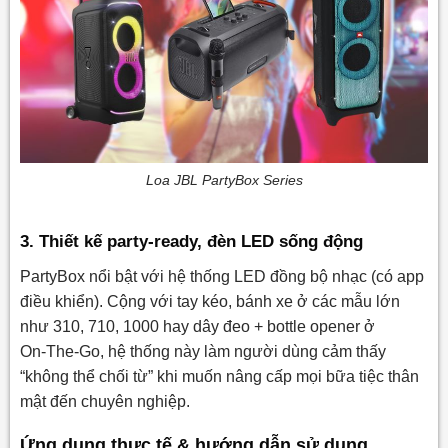
Loa JBL PartyBox Series
3. Thiết kế party-ready, đèn LED sống động
PartyBox nổi bật với hệ thống LED đồng bộ nhạc (có app
điều khiển). Cộng với tay kéo, bánh xe ở các mẫu lớn
như 310, 710, 1000 hay dây đeo + bottle opener ở
On‑The‑Go, hệ thống này làm người dùng cảm thấy
“không thể chối từ” khi muốn nâng cấp mọi bữa tiệc thân
mật đến chuyên nghiệp.
Ứng dụng thực tế & hướng dẫn sử dụng