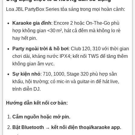
Loa JBL PartyBox Series tỏa sáng trong mọi hoàn cảnh:
Karaoke gia đình
: Encore 2 hoặc On‑The‑Go phù
hợp không gian <30 m², hát cả đêm mà không lo rè
hay hết pin.
Party ngoài trời & hồ bơi
: Club 120, 310 với thời gian
chơi dài, kháng nước IPX4; kết nối TWS để tăng thêm
không gian âm vực.
Sự kiện nhỏ
: 710, 1000, Stage 320 phù hợp sân
khấu, hội trường; có mic‑in và guitar‑in để hát live,
trình diễn DJ.
Hướng dẫn kết nối cơ bản:
Cắm nguồn hoặc mở pin.
Bật Bluetooth → kết nối điện thoại/karaoke app.