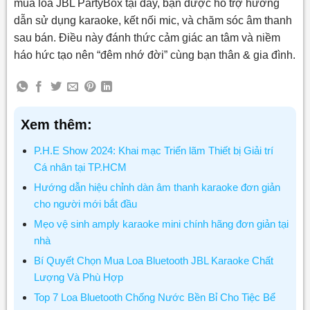
mua loa JBL PartyBox tại đây, bạn được hỗ trợ hướng
dẫn sử dụng karaoke, kết nối mic, và chăm sóc âm thanh
sau bán. Điều này đánh thức cảm giác an tâm và niềm
háo hức tạo nên “đêm nhớ đời” cùng bạn thân & gia đình.
Xem thêm:
P.H.E Show 2024: Khai mạc Triển lãm Thiết bị Giải trí
Cá nhân tại TP.HCM
Hướng dẫn hiệu chỉnh dàn âm thanh karaoke đơn giản
cho người mới bắt đầu
Mẹo vệ sinh amply karaoke mini chính hãng đơn giản tại
nhà
Bí Quyết Chọn Mua Loa Bluetooth JBL Karaoke Chất
Lượng Và Phù Hợp
Top 7 Loa Bluetooth Chống Nước Bền Bỉ Cho Tiệc Bể