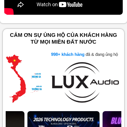
CẢM ƠN SỰ ỦNG HỘ CỦA KHÁCH HÀNG
TỪ MỌI MIỀN ĐẤT NƯỚC
1,000
+ khách hàng
đã & đang ủng hộ