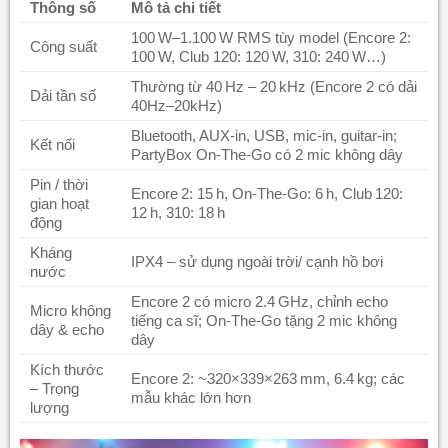
Thông số
Mô tả chi tiết
100 W–1.100 W RMS tùy model (Encore 2:
Công suất
100 W, Club 120: 120 W, 310: 240 W…)
Thường từ 40 Hz – 20 kHz (Encore 2 có dải
Dải tần số
40Hz–20kHz)
Bluetooth, AUX-in, USB, mic-in, guitar-in;
Kết nối
PartyBox On‑The‑Go có 2 mic không dây
Pin / thời
Encore 2: 15 h, On‑The‑Go: 6 h, Club 120:
gian hoạt
12 h, 310: 18 h
động
Kháng
IPX4 – sử dụng ngoài trời/ cạnh hồ bơi
nước
Encore 2 có micro 2.4 GHz, chỉnh echo
Micro không
tiếng ca sĩ; On‑The‑Go tặng 2 mic không
dây & echo
dây
Kích thước
Encore 2: ~320×339×263 mm, 6.4 kg; các
– Trọng
mẫu khác lớn hơn
lượng