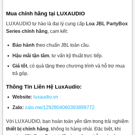
Mua chính hãng tại LUXAUDIO
LUXAUDIO tự hào là đại lý cung cấp
Loa JBL PartyBox
Series chính hãng
, cam kết:
Bảo hành
theo chuẩn JBL toàn cầu.
Hậu mãi tận tâm
, tư vấn kỹ thuật trực tiếp.
Giá tốt
, có quà tặng theo chương trình và hỗ trợ mua
trả góp.
Thông Tin Liên H
ệ
LuxAudio:
Website:
luxaudio.vn
Zalo:
zalo.me/1292804060393899772
Với LUXAUDIO, bạn hoàn toàn yên tâm trong trải nghiệm
thiết bị chính hãng
, không lo hàng nhái. Đặc biệt, khi