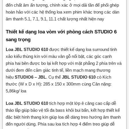
đến chất âm ấn tượng, chính xác ở mọi dải tần để phối ghép
hoàn hảo với các hệ thống loa xem phim khác trong các dàn
âm thanh 5.1, 7.1, 9.1, 11.1 chất lượng nhất hiện nay
Thiết kế dạng loa vòm với phòng cách STUDIO 6
sang trọng
Loa JBL STUDIO 610
được thiết kế dạng loa surround tinh
xảo kiểu thùng kín với màu vân gỗ nổi bật, các góc cạnh
phía hai bên được bo lại kết hợp với mặt phẳng 2 phía trên và
dưới đem đến cảm giác tinh tế, liền mạch mang thương
hiệu
STUDIO6 – JBL
. Cụ thể
JBL STUDIO 610
có Kích
thước (W x D x H): 285 x 150 x 300mm cùng Cân nặng:
5,86kg/ loa
Loa JBL STUDIO 610
tích hợp một lớp ê căng cao cấp dễ
tháo lắp giúp bảo vệ tối đa bass khỏi bui bẩn, kết hợp thiết kế
đặc biệt hình thang kín giúp loa dễ dàng treo hướng âm thanh
đến người dùng. Phía sau loa tích hợp 4 điểm treo giúp dễ