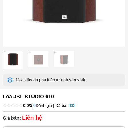
Mới, đầy đủ phụ kiện từ nhà sản xuất
Loa JBL STUDIO 610
0.0/5
|
0
Đánh giá | Đã bán
333
Được
xếp
Liên hệ
Giá bán:
hạng
0
5