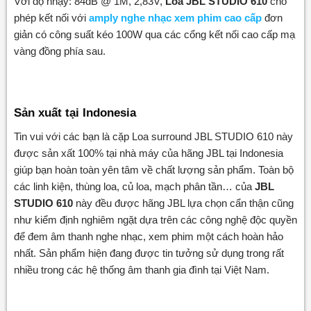
Với độ nhạy: 84dB @ 1M, 2,83V,
Loa JBL STUDIO 610
cho
phép kết nối với
amply nghe nhạc xem phim cao cấp
đơn
giản có công suất kéo 100W qua các cổng kết nối cao cấp mạ
vàng đồng phía sau.
Sản xuất tại Indonesia
Tin vui với các bạn là cặp Loa surround JBL STUDIO 610 này
được sản xất 100% tại nhà máy của hãng JBL tại Indonesia
giúp bạn hoàn toàn yên tâm về chất lượng sản phẩm. Toàn bộ
các linh kiện, thùng loa, củ loa, mạch phân tần… của
JBL
STUDIO 610
này đều được hãng JBL lựa chọn cẩn thận cũng
như kiểm định nghiêm ngặt dựa trên các công nghệ độc quyền
để đem âm thanh nghe nhạc, xem phim một cách hoàn hảo
nhất. Sản phẩm hiện đang được tin tưởng sử dụng trong rất
nhiều trong các hệ thống âm thanh gia đình tại Việt Nam.