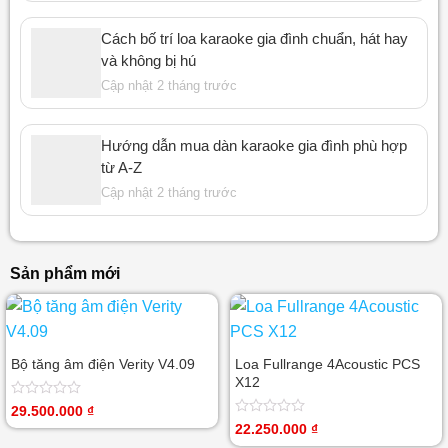
Cách bố trí loa karaoke gia đình chuẩn, hát hay
và không bị hú
Cập nhật 2 tháng trước
Hướng dẫn mua dàn karaoke gia đình phù hợp
từ A-Z
Cập nhật 2 tháng trước
Sản phẩm mới
Bộ tăng âm điện Verity V4.09
Loa Fullrange 4Acoustic PCS
X12
Được
29.500.000
₫
xếp
Được
22.250.000
₫
hạng
xếp