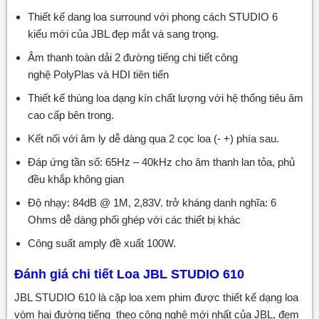
Thiết kế dang loa surround với phong cách STUDIO 6
kiểu mới của JBL đẹp mắt và sang trọng.
Âm thanh toàn dải 2 đường tiếng chi tiết công
nghệ PolyPlas và HDI tiên tiến
Thiết kế thùng loa dạng kín chất lượng với hệ thống tiêu âm
cao cấp bên trong.
Kết nối với âm ly dễ dàng qua 2 cọc loa (- +) phía sau.
Đáp ứng tần số: 65Hz – 40kHz cho âm thanh lan tỏa, phủ
đều khắp không gian
Độ nhạy: 84dB @ 1M, 2,83V. trở kháng danh nghĩa: 6
Ohms dễ dàng phối ghép với các thiết bị khác
Công suất amply đề xuất 100W.
Đánh giá
chi tiết Loa JBL STUDIO 610
JBL STUDIO 610 là cặp loa xem phim được thiết kế dạng loa
vòm hai đường tiếng theo công nghệ mới nhất của JBL, đem