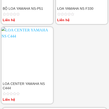
BỘ LOA YAMAHA NS-P51
LOA YAMAHA NS F330
Được
Được
Liên hệ
Liên hệ
xếp
xếp
hạng
hạng
0
0
5
5
sao
sao
LOA CENTER YAMAHA NS
C444
Được
Liên hệ
xếp
hạng