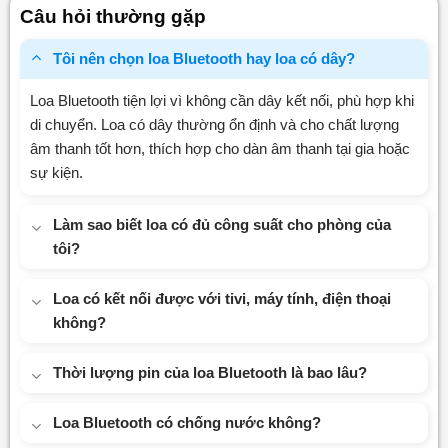
0
Câu hỏi thường gặp
5
sao
Tôi nên chọn loa Bluetooth hay loa có dây?
Loa Bluetooth tiện lợi vì không cần dây kết nối, phù hợp khi
di chuyển. Loa có dây thường ổn định và cho chất lượng
âm thanh tốt hơn, thích hợp cho dàn âm thanh tại gia hoặc
sự kiện.
Làm sao biết loa có đủ công suất cho phòng của
tôi?
Loa có kết nối được với tivi, máy tính, điện thoại
không?
Thời lượng pin của loa Bluetooth là bao lâu?
Loa Bluetooth có chống nước không?