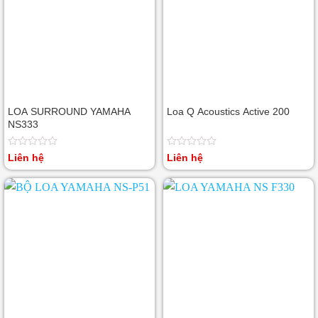
LOA SURROUND YAMAHA
Loa Q Acoustics Active 200
NS333
Được
Được
Liên hệ
Liên hệ
xếp
xếp
hạng
hạng
0
0
5
5
sao
sao