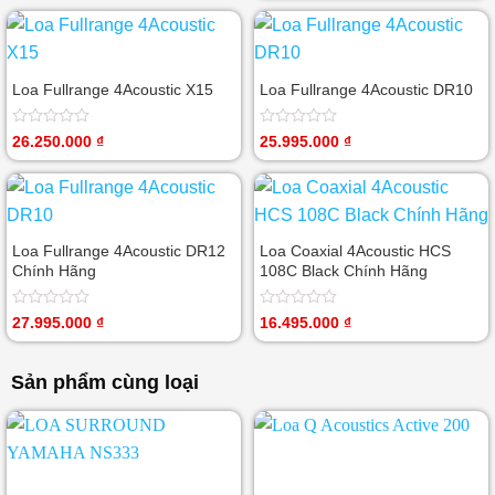
0
hạng
5
0
sao
5
sao
Loa Fullrange 4Acoustic X15
Loa Fullrange 4Acoustic DR10
Được
Được
26.250.000
₫
25.995.000
₫
xếp
xếp
hạng
hạng
0
0
5
5
sao
sao
Loa Fullrange 4Acoustic DR12
Loa Coaxial 4Acoustic HCS
Chính Hãng
108C Black Chính Hãng
Được
Được
27.995.000
₫
16.495.000
₫
xếp
xếp
hạng
hạng
0
0
Sản phẩm cùng loại
5
5
sao
sao