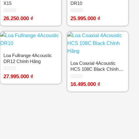
X15
DR10
Được
Được
26.250.000
₫
25.995.000
₫
xếp
xếp
hạng
hạng
0
0
5
5
sao
sao
Loa Fullrange 4Acoustic
DR12 Chính Hãng
Loa Coaxial 4Acoustic
HCS 108C Black Chính
Hãng
Được
27.995.000
₫
xếp
Được
hạng
16.495.000
₫
xếp
0
hạng
5
0
sao
5
sao