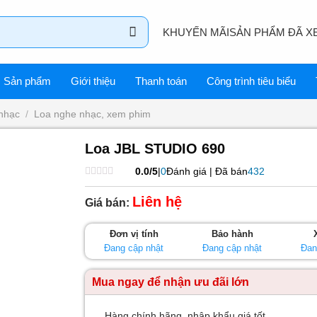
KHUYẾN MÃI
SẢN PHẨM ĐÃ X
Sản phẩm
Giới thiệu
Thanh toán
Công trình tiêu biểu
nhạc
/
Loa nghe nhạc, xem phim
Loa JBL STUDIO 690
0.0/5
|
0
Đánh giá | Đã bán
432
Được
xếp
Liên hệ
Giá bán:
hạng
0
5
Đơn vị tính
Bảo hành
sao
Đang cập nhật
Đang cập nhật
Đan
Mua ngay để nhận ưu đãi lớn
Hàng chính hãng, nhập khẩu giá tốt