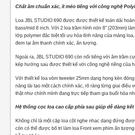
Chất âm chuẩn xác, ít méo tiếng với công nghệ PolyP
Loa JBL STUDIO 690 được được thiết kế toàn dải hoàn h
bass/mid 8 inch. Với 2 loa trầm hình nón 8” (203mm) làm 
lớp polymer đặc biệt tối ưu hóa tính năng của màng loa
đem lại âm thanh chính xác, ấn tượng.
Ngoài ra, JBL STUDIO 690 còn nổi tiếng với âm trầm c
kép hướng sau được thiết kế với công nghệ riêng của 
Với thiết kế loa vòm tweeter 25mm dạng họng kèn đóng
năng tái tạo một cách chính xác, rõ ràng từng giai điệu
thật như chính mình đang trực tiếp tham gia buổi hòa n
Hệ thống cọc loa cao cấp phía sau giúp dễ dàng kết n
Không chỉ là một cặp loa cột nghe nhạc dạng đứng được
còn có thể được bố trí làm loa Front xem phim ấn tượng