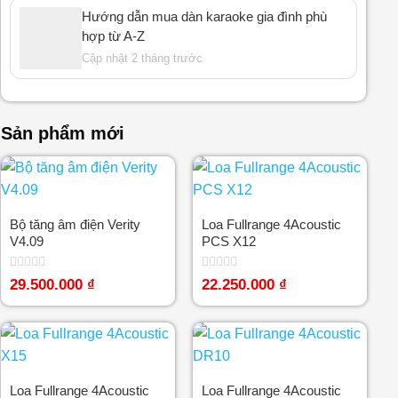
Hướng dẫn mua dàn karaoke gia đình phù
hợp từ A-Z
Cập nhật 2 tháng trước
Sản phẩm mới
Bộ tăng âm điện Verity
Loa Fullrange 4Acoustic
V4.09
PCS X12
Được
Được
29.500.000
₫
22.250.000
₫
xếp
xếp
hạng
hạng
0
0
5
5
sao
sao
Loa Fullrange 4Acoustic
Loa Fullrange 4Acoustic