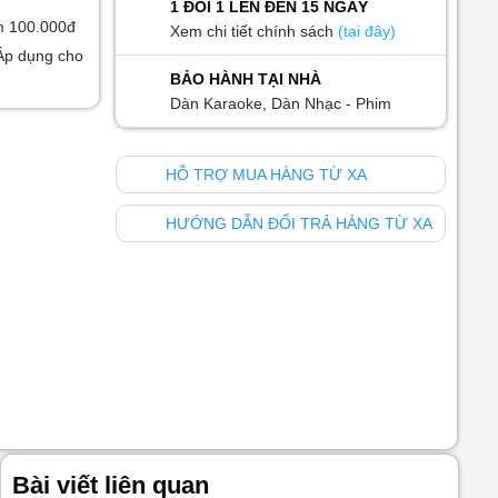
1 ĐỔI 1 LÊN ĐẾN 15 NGÀY
m 100.000đ
Xem chi tiết chính sách
(tại đây)
Áp dụng cho
BẢO HÀNH TẠI NHÀ
Dàn Karaoke, Dàn Nhạc - Phim
HỖ TRỢ MUA HÀNG TỪ XA
HƯỚNG DẪN ĐỔI TRẢ HÀNG TỪ XA
Bài viết liên quan