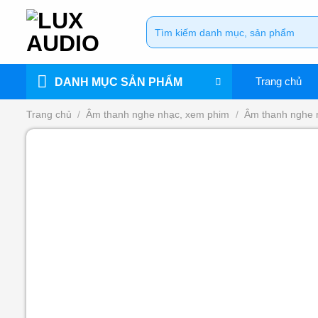
Bỏ
Tìm
qua
kiếm:
nội
dung
Trang chủ
DANH MỤC SẢN PHẨM
Trang chủ
/
Âm thanh nghe nhạc, xem phim
/
Âm thanh nghe 