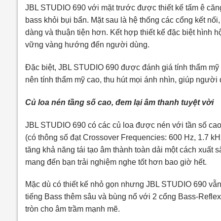
JBL STUDIO 690 với mặt trước được thiết kế tấm ê căng 
bass khỏi bụi bẩn. Mặt sau là hệ thống các cổng kết nối
dàng và thuận tiện hơn. Kết hợp thiết kế đặc biệt hình 
vững vàng hướng đến người dùng.
Đặc biệt, JBL STUDIO 690 được đánh giá tính thẩm mỹ c
nên tính thẩm mỹ cao, thu hút mọi ánh nhìn, giúp người 
Củ loa nén tầng số cao, đem lại âm thanh tuyệt vời
JBL STUDIO 690 có các củ loa được nén với tần số cao
(có thông số đạt Crossover Frequencies: 600 Hz, 1.7 k
tăng khả năng tái tạo âm thành toàn dải một cách xuất sắ
mang đến bạn trải nghiệm nghe tốt hơn bao giờ hết.
Mặc dù có thiết kế nhỏ gọn nhưng JBL STUDIO 690 vẫn 
tiếng Bass thêm sâu và bùng nổ với 2 cổng Bass-Reflex
tròn cho âm trầm mạnh mẽ.