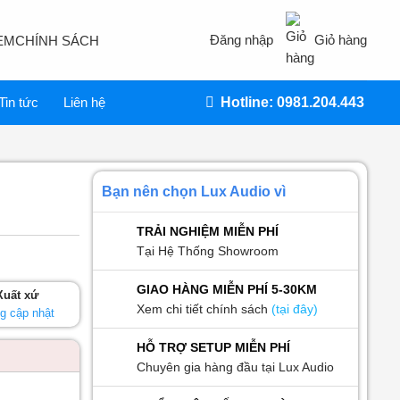
Đăng nhập
Giỏ hàng
EM
CHÍNH SÁCH
Tin tức
Liên hệ
Hotline: 0981.204.443
Bạn nên chọn Lux Audio vì
TRẢI NGHIỆM MIỄN PHÍ
Tại Hệ Thống Showroom
GIAO HÀNG MIỄN PHÍ 5-30KM
Xuất xứ
Xem chi tiết chính sách
(tại đây)
g cập nhật
HỖ TRỢ SETUP MIỄN PHÍ
Chuyên gia hàng đầu tại Lux Audio