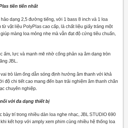
las tiên tiến nhất
ảo dạng 2,5 đường tiếng, với 1 bass 8 inch và 1 loa
từ vật liệu PolyPlas cao cấp, là chất liệu giấy tráng một
, giúp màng loa mỏng nhẹ mà vẫn đạt độ cứng tiêu chuẩn,
ực ấm, lực và mạnh mẽ nhờ cổng phản xạ âm dạng tròn
hãng JBL.
 vai trò làm ống dẫn sóng định hướng âm thanh với khả
 với độ chi tiết cao mang đến bạn trải nghiệm âm thanh chân
hạc chuyên nghiệp.
ối với đa dạng thiết bị
 bày trí trong nhiều dàn loa nghe nhạc, JBL STUDIO 690
 khi kết hợp với amply xem phim cùng nhiều hệ thống loa