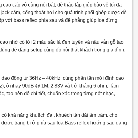
cao cấp vô cùng nổi bật, dễ tháo lắp giúp bảo vệ tối đa
, jack cắm, cổng thoát hơi cho quá trình phối ghép được dễ
hộp với bass reflex phía sau và đế phẳng giúp loa đứng
ao nhờ có tới 2 màu sắc là đen tuyền và nâu vẫn gỗ tạo
dùng dễ dàng setup cùng đồ nội thất khách trong gia đình.
 dao động từ 36Hz – 40kHz, cùng phân tần mới đỉnh cao
Hz), ộ nhạy 90dB @ 1M, 2,83V và trở kháng 6 ohm, làm
c, tạo nên độ chi tiết, chuẩn xác trong từng nốt nhạc,
có khả năng khuếch đại, khuếch tán dải âm trầm, cho
 được trang bị ở phía sau loa.Bass reflex hướng sau dạng