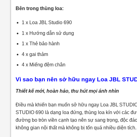
Bên trong thùng loa:
1 x Loa JBL Studio 690
1 x Hướng dẫn sử dụng
1 x Thẻ bảo hành
4 x gai thảm
4 x Miếng đệm chân
Vì sao bạn nên sở hữu ngay Loa JBL STU
Thiết kế mới, hoàn hảo, thu hút mọi ánh nhìn
Điều mà khiến bạn muốn sở hữu ngay Loa JBL STUDIO 6
STUDIO 690 là dạng loa đứng, thùng loa kín với các đườ
đường bo tròn viền cạnh tạo nên sự sang trọng, độc đáo, 
không gian nội thất mà không bị tốn quá nhiều diện tích.