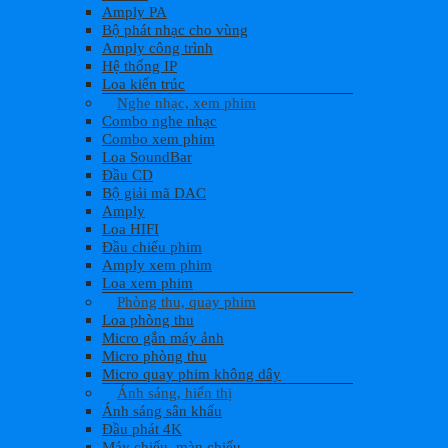
Amply PA
Bộ phát nhạc cho vùng
Amply công trình
Hệ thống IP
Loa kiến trúc
Nghe nhạc, xem phim
Combo nghe nhạc
Combo xem phim
Loa SoundBar
Đầu CD
Bộ giải mã DAC
Amply
Loa HIFI
Đầu chiếu phim
Amply xem phim
Loa xem phim
Phòng thu, quay phim
Loa phòng thu
Micro gắn máy ảnh
Micro phòng thu
Micro quay phim không dây
Ánh sáng, hiển thị
Ánh sáng sân khấu
Đầu phát 4K
Máy chiếu, màn chiếu