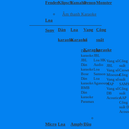
Fender
Klipsch
Yamaha
Denon
Monster
Âm thanh Karaoke
Loa
Dàn
Loa
Vang
Công
Sony
karaoke
Karaoke
số
suất
Karaoke
karaoke
Dàn
Loa
karaoke
JBL
JBL
Loa HK
Vang số
Công
Dàn
Audio
JBL
suất
karaoke
Loa
Vang số
Crow
Bose
Samson
Misound
Công
Dàn
Loa
Vang số
suất
karaoke
Agasound
AAP
SAM
BMB
Vang số
Công
Dàn
DB
suất
karaoke
Acoutics
AAP
Paramax
Công
suất 
Acous
Micro
Loa
Amply
Đầu