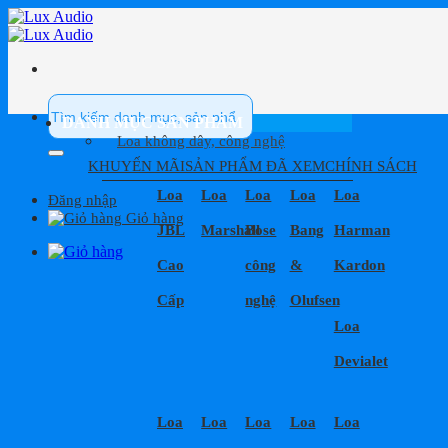
Bỏ
qua
nội
dung
Tìm
kiếm:
DANH MỤC SẢN PHẨM
Loa không dây, công nghệ
KHUYẾN MÃI
SẢN PHẨM ĐÃ XEM
CHÍNH SÁCH
Loa
Loa
Loa
Loa
Loa
Đăng nhập
Giỏ hàng
JBL
Marshall
Bose
Bang
Harman
Cao
công
&
Kardon
Cấp
nghệ
Olufsen
Loa
Devialet
Loa
Loa
Loa
Loa
Loa