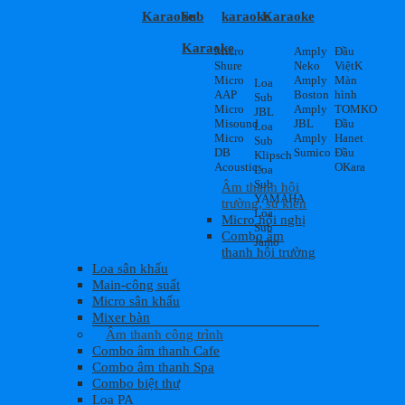
Karaoke
Sub
karaoke
Karaoke
Karaoke
Micro
Amply
Đầu
Shure
Neko
ViệtK
Micro
Amply
Màn
Loa
AAP
Boston
hình
Sub
Micro
Amply
TOMKO
JBL
Misound
JBL
Đầu
Loa
Micro
Amply
Hanet
Sub
DB
Sumico
Đầu
Klipsch
Acoustics
OKara
Loa
Sub
Âm thanh hội
YAMAHA
trường, sự kiện
Loa
Micro hội nghị
Sub
Combo âm
Jamo
thanh hội trường
Loa sân khấu
Main-công suất
Micro sân khấu
Mixer bàn
Âm thanh công trình
Combo âm thanh Cafe
Combo âm thanh Spa
Combo biệt thự
Loa PA