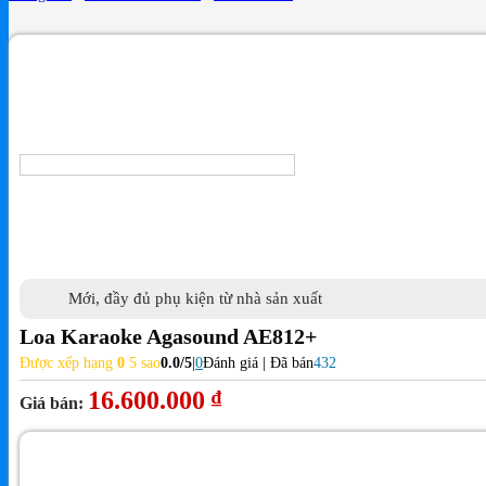
Mới, đầy đủ phụ kiện từ nhà sản xuất
Loa Karaoke Agasound AE812+
Được xếp hạng
0
5 sao
0.0/5
|
0
Đánh giá | Đã bán
432
16.600.000
₫
Giá bán: