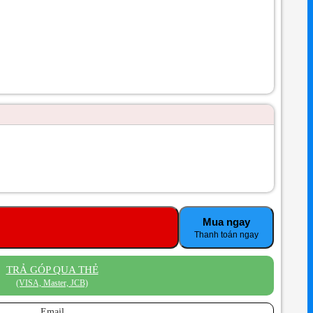
Mua ngay
TRẢ GÓP QUA THẺ
(VISA, Master, JCB)
Email