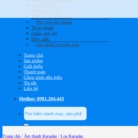
Android Box
Màn hình LED
Thiết bị xử lí tín hiệu
Phụ kiện âm thanh
Tủ kỹ thuật
Chân, giá, kệ
Dây, giắc
Sản phẩm khuyến mãi
Trang chủ
Sản phẩm
Giới thiệu
Thanh toán
Công trình tiêu biểu
Tin tức
Liên hệ
Hotline: 0981.204.443
Tìm
kiếm:
Trang chủ
/
Âm thanh Karaoke
/
Loa Karaoke