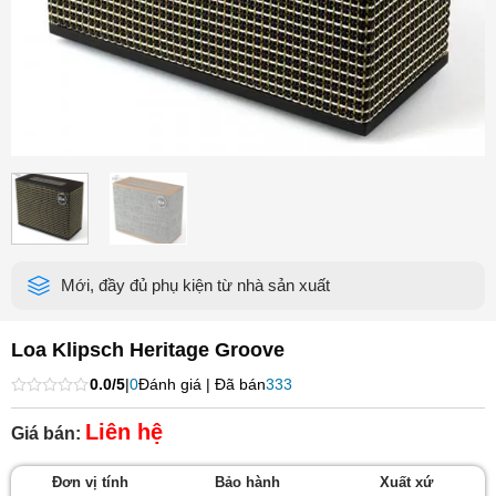
Mới, đầy đủ phụ kiện từ nhà sản xuất
Loa Klipsch Heritage Groove
0.0/5
|
0
Đánh giá | Đã bán
333
Được
xếp
Liên hệ
Giá bán:
hạng
0
5
Đơn vị tính
Bảo hành
Xuất xứ
sao