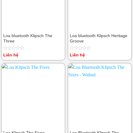
Loa bluetooth Klipsch The
Loa bluetooth Klipsch Heritage
Three
Groove
Được
Được
Liên hệ
Liên hệ
xếp
xếp
hạng
hạng
0
0
5
5
sao
sao
Loa Klipsch The Fives
Loa Bluetooth Klipsch The