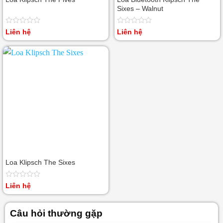
Sixes – Walnut
Được
Được
Liên hệ
Liên hệ
xếp
xếp
hạng
hạng
0
0
5
5
sao
sao
Loa Klipsch The Sixes
Được
Liên hệ
xếp
hạng
0
Câu hỏi thường gặp
5
sao