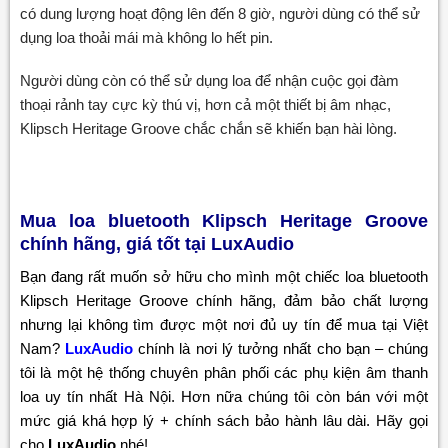
có dung lượng hoạt động lên đến 8 giờ, người dùng có thể sử
dụng loa thoải mái mà không lo hết pin.
Người dùng còn có thể sử dụng loa để nhận cuộc gọi đàm
thoại rảnh tay cực kỳ thú vị, hơn cả một thiết bị âm nhạc,
Klipsch Heritage Groove chắc chắn sẽ khiến bạn hài lòng.
Mua loa bluetooth Klipsch Heritage Groove
chính hãng, giá tốt tại LuxAudio
Bạn đang rất muốn sở hữu cho mình một chiếc loa bluetooth
Klipsch Heritage Groove chính hãng, đảm bảo chất lượng
nhưng lại không tìm được một nơi đủ uy tín để mua tại Việt
Nam?
LuxAudio
chính là nơi lý tưởng nhất cho bạn – chúng
tôi là một hệ thống chuyên phân phối các phụ kiện âm thanh
loa uy tín nhất Hà Nội. Hơn nữa chúng tôi còn bán với một
mức giá khá hợp lý + chính sách bảo hành lâu dài. Hãy gọi
cho
LuxAudio
nhé!