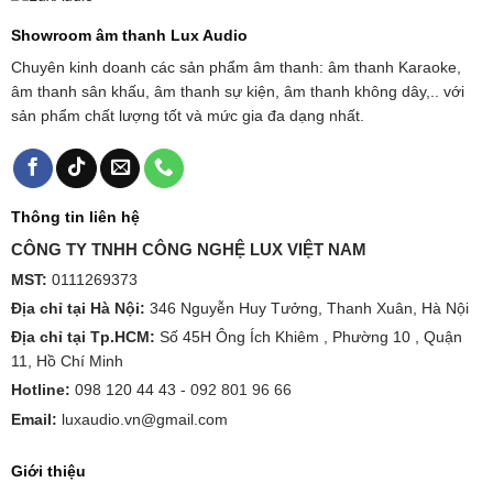
Showroom âm thanh Lux Audio
Chuyên kinh doanh các sản phẩm âm thanh: âm thanh Karaoke,
âm thanh sân khấu, âm thanh sự kiện, âm thanh không dây,.. với
sản phẩm chất lượng tốt và mức gia đa dạng nhất.
Thông tin liên hệ
CÔNG TY TNHH CÔNG NGHỆ LUX VIỆT NAM
MST:
0111269373
Địa chỉ tại Hà Nội:
346 Nguyễn Huy Tưởng, Thanh Xuân, Hà Nội
Địa chỉ tại Tp.HCM:
Số 45H Ông Ích Khiêm , Phường 10 , Quận
11, Hồ Chí Minh
Hotline:
098 120 44 43 -
092 801 96 66
Email:
luxaudio.vn@gmail.com
Giới thiệu