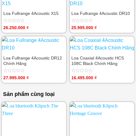
sao
Loa Fullrange 4Acoustic X15
Loa Fullrange 4Acoustic DR10
Được
Được
26.250.000
₫
25.995.000
₫
xếp
xếp
hạng
hạng
0
0
5
5
sao
sao
Loa Fullrange 4Acoustic DR12
Loa Coaxial 4Acoustic HCS
Chính Hãng
108C Black Chính Hãng
Được
Được
27.995.000
₫
16.495.000
₫
xếp
xếp
hạng
hạng
0
0
Sản phẩm cùng loại
5
5
sao
sao