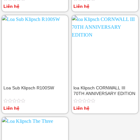
Được
Được
Liên hệ
Liên hệ
xếp
xếp
hạng
hạng
0
0
5
5
sao
sao
Loa Sub Klipsch R100SW
loa Klipsch CORNWALL III
70TH ANNIVERSARY EDITION
Được
Được
Liên hệ
Liên hệ
xếp
xếp
hạng
hạng
0
0
5
5
sao
sao