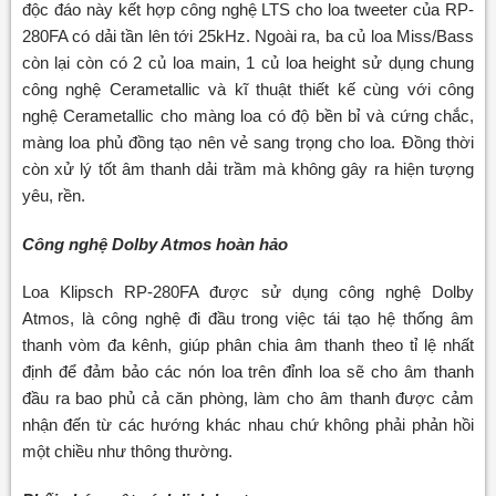
độc đáo này kết hợp công nghệ LTS cho loa tweeter của RP-
280FA có dải tần lên tới 25kHz. Ngoài ra, ba củ loa Miss/Bass
còn lại còn có 2 củ loa main, 1 củ loa height sử dụng chung
công nghệ Cerametallic và kĩ thuật thiết kế cùng với công
nghệ Cerametallic cho màng loa có độ bền bỉ và cứng chắc,
màng loa phủ đồng tạo nên vẻ sang trọng cho loa. Đồng thời
còn xử lý tốt âm thanh dải trầm mà không gây ra hiện tượng
yêu, rền.
Công nghệ Dolby Atmos hoàn hảo
Loa Klipsch RP-280FA được sử dụng công nghệ Dolby
Atmos, là công nghệ đi đầu trong việc tái tạo hệ thống âm
thanh vòm đa kênh, giúp phân chia âm thanh theo tỉ lệ nhất
định để đảm bảo các nón loa trên đỉnh loa sẽ cho âm thanh
đầu ra bao phủ cả căn phòng, làm cho âm thanh được cảm
nhận đến từ các hướng khác nhau chứ không phải phản hồi
một chiều như thông thường.