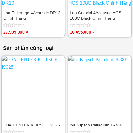
sao
sao
Loa Fullrange 4Acoustic DR12
Loa Coaxial 4Acoustic HCS
Chính Hãng
108C Black Chính Hãng
Được
Được
27.995.000
₫
16.495.000
₫
xếp
xếp
hạng
hạng
0
0
Sản phẩm cùng loại
5
5
sao
sao
LOA CENTER KLIPSCH KC25
loa Klipsch Palladium P-38F