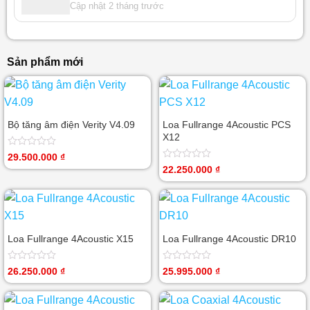
Cập nhật 2 tháng trước
Sản phẩm mới
Bộ tăng âm điện Verity V4.09
Loa Fullrange 4Acoustic PCS
X12
Được
29.500.000
₫
xếp
Được
22.250.000
₫
hạng
xếp
0
hạng
5
0
sao
5
sao
Loa Fullrange 4Acoustic X15
Loa Fullrange 4Acoustic DR10
Được
Được
26.250.000
₫
25.995.000
₫
xếp
xếp
hạng
hạng
0
0
5
5