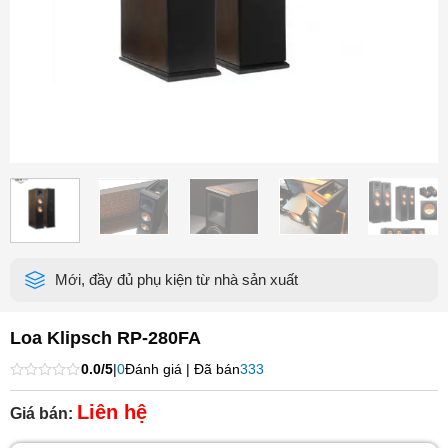
Mới, đầy đủ phụ kiện từ nhà sản xuất
Loa Klipsch RP-280FA
0.0/5
|
0
Đánh giá | Đã bán
333
Được
xếp
Liên hệ
Giá bán:
hạng
0
5