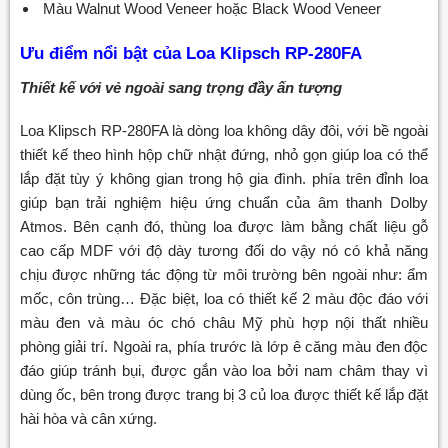
Màu Walnut Wood Veneer hoặc Black Wood Veneer
Ưu điểm nổi bật của Loa Klipsch RP-280FA
Thiết kế với vẻ ngoài sang trọng đầy ấn tượng
Loa Klipsch RP-280FA là dòng loa không dây đôi, với bề ngoài
thiết kế theo hình hộp chữ nhật đứng, nhỏ gọn giúp loa có thể
lắp đặt tùy ý không gian trong hộ gia đình. phía trên đỉnh loa
giúp bạn trải nghiệm hiệu ứng chuẩn của âm thanh Dolby
Atmos. Bên cạnh đó, thùng loa được làm bằng chất liệu gỗ
cao cấp MDF với độ dày tương đối do vậy nó có khả năng
chịu được những tác động từ môi trường bên ngoài như: ẩm
mốc, côn trùng… Đặc biệt, loa có thiết kế 2 màu độc đáo với
màu đen và màu óc chó châu Mỹ phù hợp nội thất nhiều
phòng giải trí. Ngoài ra, phía trước là lớp ê căng màu đen độc
đáo giúp tránh bụi, được gắn vào loa bởi nam châm thay vì
dùng ốc, bên trong được trang bị 3 củ loa được thiết kế lắp đặt
hài hòa và cân xứng.