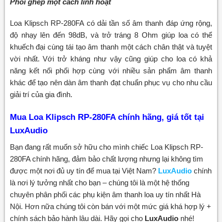
Phối ghép một cách linh hoạt
Loa Klipsch RP-280FA có dải tần số âm thanh đáp ứng rộng,
độ nhạy lên đến 98dB, và trở tráng 8 Ohm giúp loa có thể
khuếch đại cùng tái tạo âm thanh một cách chân thật và tuyệt
vời nhất. Với trở kháng như vậy cũng giúp cho loa có khả
năng kết nối phối hợp cùng với nhiều sản phẩm âm thanh
khác để tạo nên dàn âm thanh đạt chuẩn phục vụ cho nhu cầu
giải trí của gia đình.
Mua Loa Klipsch RP-280FA chính hãng, giá tốt tại
LuxAudio
Bạn đang rất muốn sở hữu cho mình chiếc Loa Klipsch RP-
280FA chính hãng, đảm bảo chất lượng nhưng lại không tìm
được một nơi đủ uy tín để mua tại Việt Nam?
LuxAudio
chính
là nơi lý tưởng nhất cho bạn – chúng tôi là một hệ thống
chuyên phân phối các phụ kiện âm thanh loa uy tín nhất Hà
Nội. Hơn nữa chúng tôi còn bán với một mức giá khá hợp lý +
chính sách bảo hành lâu dài. Hãy gọi cho
LuxAudio
nhé!