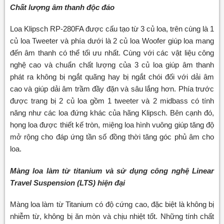
Chất lượng âm thanh độc đáo
Loa Klipsch RP-280FA được cấu tạo từ 3 củ loa, trên cùng là 1
củ loa Tweeter và phía dưới là 2 củ loa Woofer giúp loa mang
đến âm thanh có thể tối ưu nhất. Cùng với các vật liệu công
nghệ cao và chuẩn chất lượng của 3 củ loa giúp âm thanh
phát ra không bị ngắt quãng hay bị ngắt chói đối với dải âm
cao và giúp dải âm trầm đầy đặn và sâu lắng hơn. Phía trước
được trang bị 2 củ loa gồm 1 tweeter và 2 midbass có tính
năng như các loa đứng khác của hãng Klipsch. Bên cạnh đó,
họng loa được thiết kế tròn, miệng loa hình vuông giúp tăng độ
mở rộng cho đáp ứng tần số đồng thời tăng góc phủ âm cho
loa.
Màng loa làm từ titanium và sử dụng công nghệ Linear
Travel Suspension (LTS) hiện đại
Màng loa làm từ Titanium có độ cứng cao, đặc biệt là không bị
nhiễm từ, không bị ăn mòn và chịu nhiệt tốt. Những tính chất