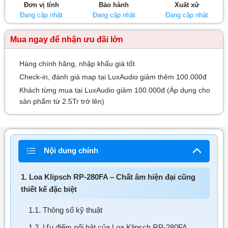
Đơn vị tính
Bảo hành
Xuất xứ
sao
Đang cập nhật
Đang cập nhật
Đang cập nhật
Mua ngay để nhận ưu đãi lớn
Hàng chính hãng, nhập khẩu giá tốt
Check-in, đánh giá map tại LuxAudio giảm thêm 100.000đ
Khách từng mua tại LuxAudio giảm 100.000đ (Áp dụng cho
sản phẩm từ 2.5Tr trở lên)
Nội dung chính
1. Loa Klipsch RP-280FA – Chất âm hiện đại cũng
thiết kế đặc biệt
1.1. Thông số kỹ thuật
1.2. Ưu điểm nổi bật của Loa Klipsch RP-280FA