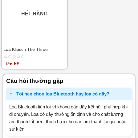
HẾT HÀNG
Loa Klipsch The Three
Được
Liên hệ
xếp
hạng
0
Câu hỏi thường gặp
5
sao
Tôi nên chọn loa Bluetooth hay loa có dây?
Loa Bluetooth tiện lợi vì không cần dây kết nối, phù hợp khi
di chuyển. Loa có dây thường ổn định và cho chất lượng
âm thanh tốt hơn, thích hợp cho dàn âm thanh tại gia hoặc
sự kiện.