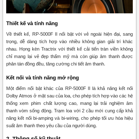
Thiết kế và tính năng
Về thiết kế, RP-5000F II nổi bật với vẻ ngoài hiện đại, sang
trọng, dễ dàng tích hợp vào nhiều không gian giải trí khác
nhau. Họng kèn Tractrix với thiết kế cải tiến tràn viền không
chỉ mang lại vẻ đẹp thẩm mỹ mà còn giúp âm thanh được
phân tán đồng đều, tăng cường chi tiết âm thanh.
Kết nối và tính năng mở rộng
Một điểm nổi bật khác của RP-5000F II là khả năng kết nối
Dolby Atmos ở mặt sau của loa, cho phép tích hợp vào các hệ
thống xem phim chất lượng cao, mang lại trải nghiệm âm
thanh vòm sống động. Trạm loa với 2 cầu mới cung cấp khả
năng kết nối bi-amping và bi-wiring, cho phép tối ưu hóa hiệu
suất âm thanh theo yêu cầu của người dùng.
2. Thông số kỹ thuật