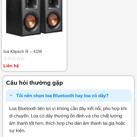
loa Klipsch R – 41M
Được
Liên hệ
xếp
hạng
0
Câu hỏi thường gặp
5
sao
Tôi nên chọn loa Bluetooth hay loa có dây?
Loa Bluetooth tiện lợi vì không cần dây kết nối, phù hợp khi
di chuyển. Loa có dây thường ổn định và cho chất lượng
âm thanh tốt hơn, thích hợp cho dàn âm thanh tại gia hoặc
sự kiện.