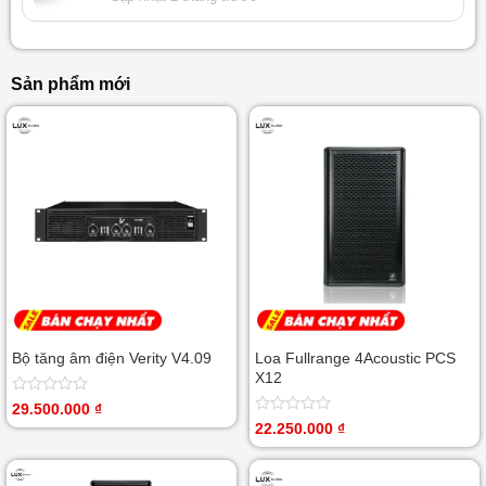
Sản phẩm mới
Bộ tăng âm điện Verity V4.09
Loa Fullrange 4Acoustic PCS
X12
Được
29.500.000
₫
xếp
Được
22.250.000
₫
hạng
xếp
0
hạng
5
0
sao