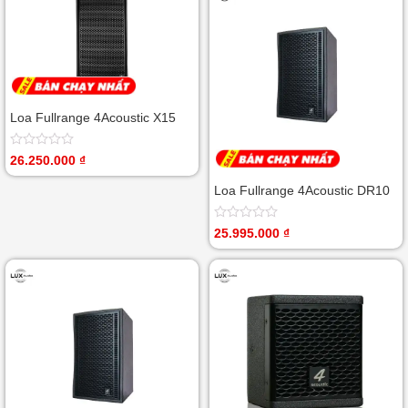
5
sao
Loa Fullrange 4Acoustic X15
Được
26.250.000
₫
xếp
hạng
Loa Fullrange 4Acoustic DR10
0
5
sao
Được
25.995.000
₫
xếp
hạng
0
5
sao