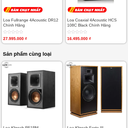
Loa Fullrange 4Acoustic DR12
Loa Coaxial 4Acoustic HCS
Chính Hãng
108C Black Chính Hãng
Được
Được
27.995.000
₫
16.495.000
₫
xếp
xếp
hạng
hạng
0
0
Sản phẩm cùng loại
5
5
sao
sao
Loa Klipsch R51PM
Loa Klipsch Forte III