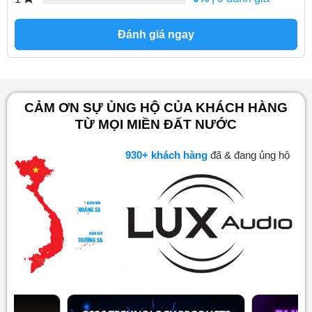
Đánh giá ngay
CẢM ƠN SỰ ỦNG HỘ CỦA KHÁCH HÀNG
TỪ MỌI MIỀN ĐẤT NƯỚC
998
+ khách hàng
đã & đang ủng hộ