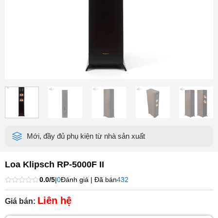
Mới, đầy đủ phụ kiện từ nhà sản xuất
Loa Klipsch RP-5000F II
0.0/5
|
0
Đánh giá | Đã bán
432
Được
xếp
Liên hệ
Giá bán:
hạng
0
5