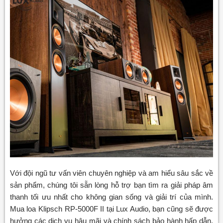
Với đội ngũ tư vấn viên chuyên nghiệp và am hiểu sâu sắc về
sản phẩm, chúng tôi sẵn lòng hỗ trợ bạn tìm ra giải pháp âm
thanh tối ưu nhất cho không gian sống và giải trí của mình.
Mua loa Klipsch RP-5000F II tại Lux Audio, bạn cũng sẽ được
hưởng các dịch vụ hậu mãi và chính sách bảo hành hấp dẫn,