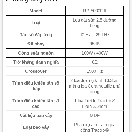
Model
RP-5000F II
Loa đặt sàn 2.5 đường
Loại
tiếng
Tần số đáp ứng
40 Hz – 25 kHz
Độ nhạy
95dB
Công suất nguồn
100W / 400W
Trở kháng danh nghĩa
8Ω
Crossover
1900 Hz
2 loa đường kính 13,3cm
Trình điều khiển tần số
màng loa Cerametallic phủ
thấp
đồng
Trình điều khiển tần số
1 loa Treble Tractrix®
cao
Horn 2,54cm
Vật liệu bao vây
MDF
Phản xạ âm trầm qua
Loại bao vây
cổng Tractrix®