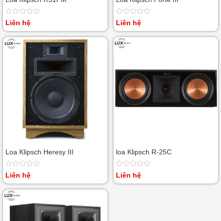
Được
Được
Liên hệ
Liên hệ
xếp
xếp
hạng
hạng
0
0
5
5
sao
sao
Loa Klipsch Heresy III
loa Klipsch R-25C
Được
Được
Liên hệ
Liên hệ
xếp
xếp
hạng
hạng
0
0
5
5
sao
sao