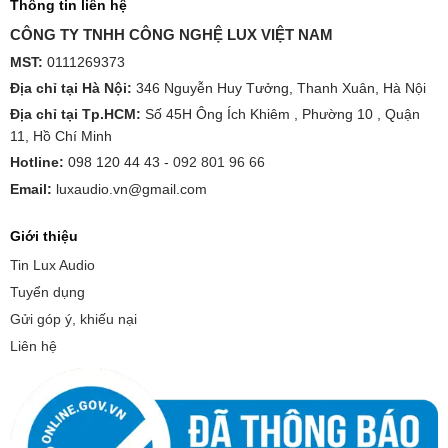
Thông tin liên hệ
CÔNG TY TNHH CÔNG NGHỆ LUX VIỆT NAM
MST:
0111269373
Địa chỉ tại Hà Nội:
346 Nguyễn Huy Tưởng, Thanh Xuân, Hà Nội
Địa chỉ tại Tp.HCM:
Số 45H Ông Ích Khiêm , Phường 10 , Quận
11, Hồ Chí Minh
Hotline:
098 120 44 43 -
092 801 96 66
Email:
luxaudio.vn@gmail.com
Giới thiệu
Tin Lux Audio
Tuyển dụng
Gửi góp ý, khiếu nại
Liên hệ