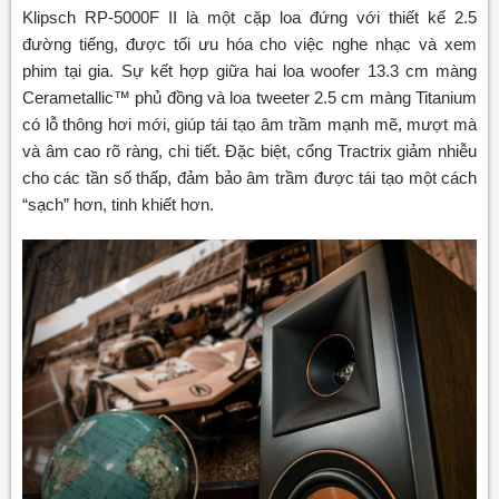
Klipsch RP-5000F II là một cặp loa đứng với thiết kế 2.5
đường tiếng, được tối ưu hóa cho việc nghe nhạc và xem
phim tại gia. Sự kết hợp giữa hai loa woofer 13.3 cm màng
Cerametallic™ phủ đồng và loa tweeter 2.5 cm màng Titanium
có lỗ thông hơi mới, giúp tái tạo âm trầm mạnh mẽ, mượt mà
và âm cao rõ ràng, chi tiết. Đặc biệt, cổng Tractrix giảm nhiễu
cho các tần số thấp, đảm bảo âm trầm được tái tạo một cách
“sạch” hơn, tinh khiết hơn.