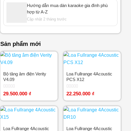
Hướng dẫn mua dàn karaoke gia đình phù
hợp từ A-Z
Cập nhật 2 tháng trước
Sản phẩm mới
Bộ tăng âm điện Verity
Loa Fullrange 4Acoustic
V4.09
PCS X12
Được
Được
29.500.000
₫
22.250.000
₫
xếp
xếp
hạng
hạng
0
0
5
5
sao
sao
Loa Fullrange 4Acoustic
Loa Fullrange 4Acoustic