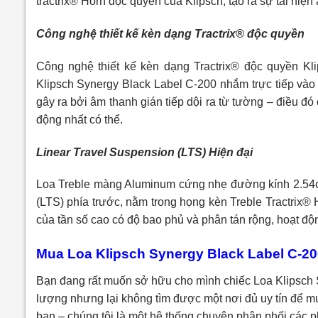
tractrix® Horn độc quyền của Klipsch, tạo ra sự tái hiện
Công nghệ thiết kế kèn dạng Tractrix® độc quyền
Công nghệ thiết kế kèn dạng Tractrix® độc quyền Kl
Klipsch Synergy Black Label C-200 nhắm trực tiếp và
gây ra bởi âm thanh gián tiếp dội ra từ tường – điều đó 
động nhất có thể.
Linear Travel Suspension (LTS) Hiện đại
Loa Treble màng Aluminum cứng nhẹ đường kính 2.54cm
(LTS) phía trước, nằm trong họng kèn Treble Tractrix®
của tần số cao có độ bao phủ và phân tán rộng, hoạt đ
Mua Loa Klipsch Synergy Black Label C-200
Bạn đang rất muốn sở hữu cho mình chiếc Loa Klipsch 
lượng nhưng lại không tìm được một nơi đủ uy tín để m
bạn – chúng tôi là một hệ thống chuyên phân phối các 