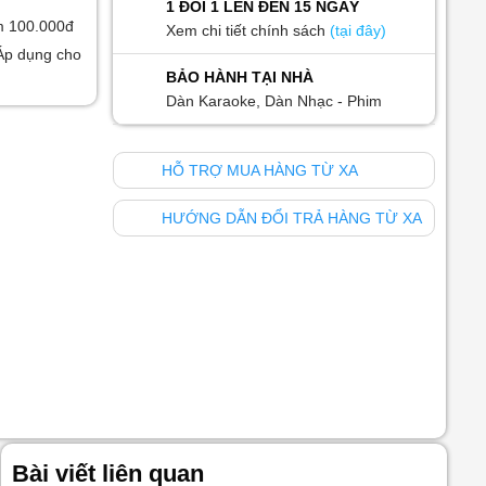
1 ĐỔI 1 LÊN ĐẾN 15 NGÀY
m 100.000đ
Xem chi tiết chính sách
(tại đây)
Áp dụng cho
BẢO HÀNH TẠI NHÀ
Dàn Karaoke, Dàn Nhạc - Phim
HỖ TRỢ MUA HÀNG TỪ XA
HƯỚNG DẪN ĐỔI TRẢ HÀNG TỪ XA
Bài viết liên quan