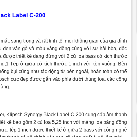
lack Label C-200
ắt, sang trọng và rất tinh tế, mọi không gian của gia đình
u đen vân gỗ và màu vàng đồng cùng với sự hài hòa, độc
a được thiết kế dạng đứng với 2 củ loa bass có kích thước
g,1 Tép ở giữa có kích thước 1 inch với kèn vuông. Bên
ống bụi cũng như tác động từ bên ngoài, hoàn toàn có thể
ipsch cực đẹp được gắn vào phía dưới thùng loa, các cổng
dàng.
ver, Klipsch Synergy Black Label C-200 cung cấp âm thanh
hiết kế bao gồm 2 củ loa 5,25 inch với màng loa bằng đồng
ực, tép 1 inch được thiết kế ở giữa 2 bass với công nghệ