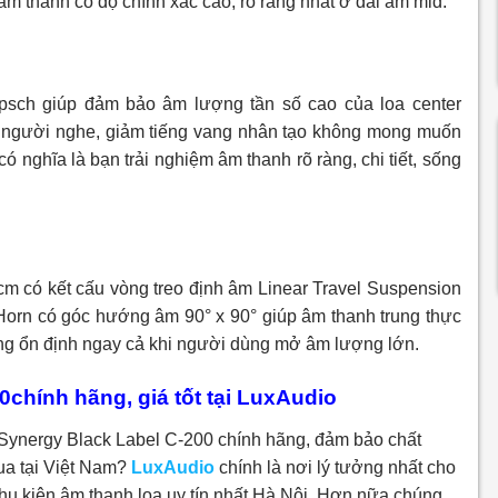
 âm thanh có độ chính xác cao, rõ ràng nhất ở dải âm mid.
ipsch giúp đảm bảo âm lượng tần số cao của loa center
o người nghe, giảm tiếng vang nhân tạo không mong muốn
có nghĩa là bạn trải nghiệm âm thanh rõ ràng, chi tiết, sống
 có kết cấu vòng treo định âm Linear Travel Suspension
 Horn có góc hướng âm 90° x 90° giúp âm thanh trung thực
ộng ổn định ngay cả khi người dùng mở âm lượng lớn.
chính hãng, giá tốt tại LuxAudio
Synergy Black Label C-200 chính hãng, đảm bảo chất
ua tại Việt Nam?
LuxAudio
chính là nơi lý tưởng nhất cho
phụ kiện âm thanh loa uy tín nhất Hà Nội. Hơn nữa chúng