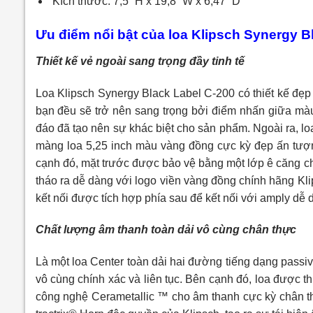
Kích thước: 7,5 “H x 19,8” W x 6,47 “D
Ưu điểm nổi bật của loa Klipsch Synergy B
Thiết kế vẻ ngoài sang trọng đầy tinh tế
Loa Klipsch Synergy Black Label C-200 có thiết kế đẹp m
bạn đều sẽ trở nên sang trọng bởi điểm nhấn giữa mà
đáo đã tạo nên sự khác biệt cho sản phẩm. Ngoài ra, lo
màng loa 5,25 inch màu vàng đồng cực kỳ đẹp ấn tượn
cạnh đó, mặt trước được bảo vệ bằng một lớp ê căng ch
tháo ra dễ dàng với logo viền vàng đồng chính hãng Kl
kết nối được tích hợp phía sau để kết nối với amply dễ 
Chất lượng âm thanh toàn dải vô cùng chân thực
Là một loa Center toàn dải hai đường tiếng dạng passi
vô cùng chính xác và liên tục. Bên cạnh đó, loa được t
công nghệ Cerametallic ™ cho âm thanh cực kỳ chân th