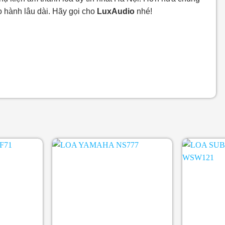
o hành lâu dài. Hãy gọi cho
LuxAudio
nhé!