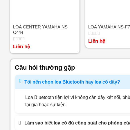
LOA CENTER YAMAHA NS
LOA YAMAHA NS-F7
C444
Được
Liên hệ
xếp
Được
Liên hệ
hạng
xếp
0
hạng
5
0
sao
5
sao
Câu hỏi thường gặp
Tôi nên chọn loa Bluetooth hay loa có dây?
Loa Bluetooth tiện lợi vì không cần dây kết nối, 
tại gia hoặc sự kiện.
Làm sao biết loa có đủ công suất cho phòng của