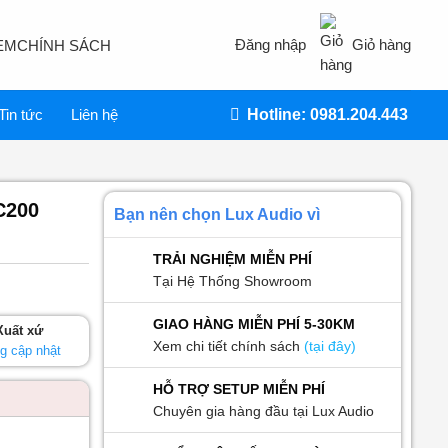
Đăng nhập
Giỏ hàng
EM
CHÍNH SÁCH
Tin tức
Liên hệ
Hotline: 0981.204.443
C200
Bạn nên chọn Lux Audio vì
TRẢI NGHIỆM MIỄN PHÍ
Tại Hệ Thống Showroom
GIAO HÀNG MIỄN PHÍ 5-30KM
Xuất xứ
Xem chi tiết chính sách
(tại đây)
g cập nhật
HỖ TRỢ SETUP MIỄN PHÍ
Chuyên gia hàng đầu tại Lux Audio