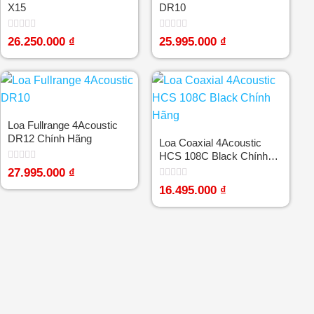
X15
DR10
Được
Được
26.250.000
₫
25.995.000
₫
xếp
xếp
hạng
hạng
0
0
5
5
sao
sao
Loa Fullrange 4Acoustic
DR12 Chính Hãng
Loa Coaxial 4Acoustic
HCS 108C Black Chính
Hãng
Được
27.995.000
₫
xếp
Được
hạng
16.495.000
₫
xếp
0
hạng
5
0
sao
5
sao