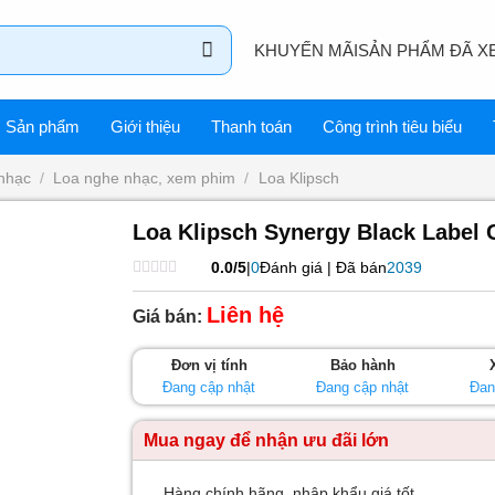
KHUYẾN MÃI
SẢN PHẨM ĐÃ X
Sản phẩm
Giới thiệu
Thanh toán
Công trình tiêu biểu
nhạc
/
Loa nghe nhạc, xem phim
/
Loa Klipsch
Loa Klipsch Synergy Black Label 
0.0/5
|
0
Đánh giá | Đã bán
2039
Được
xếp
Liên hệ
Giá bán:
hạng
0
5
Đơn vị tính
Bảo hành
sao
Đang cập nhật
Đang cập nhật
Đan
Mua ngay để nhận ưu đãi lớn
Hàng chính hãng, nhập khẩu giá tốt