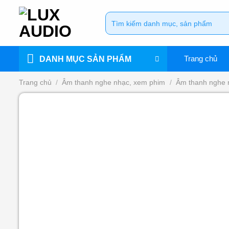
Bỏ
Tìm
qua
kiếm:
nội
dung
Trang chủ
DANH MỤC SẢN PHẨM
Trang chủ
/
Âm thanh nghe nhạc, xem phim
/
Âm thanh nghe 