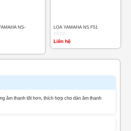
YAMAHA NS-
LOA YAMAHA NS F51
Được
Liên hệ
xếp
hạng
0
5
sao
ượng âm thanh tốt hơn, thích hợp cho dàn âm thanh