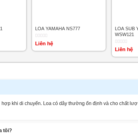
1
LOA YAMAHA NS777
LOA SUB 
WSW121
Được
Liên hệ
xếp
Được
Liên hệ
hạng
xếp
0
hạng
5
0
sao
5
sao
phù hợp khi di chuyển. Loa có dây thường ổn định và cho chất l
 tôi?