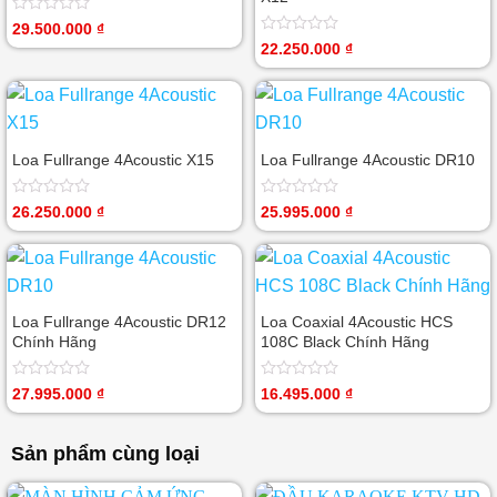
Được
29.500.000
₫
xếp
Được
22.250.000
₫
hạng
xếp
0
hạng
5
0
sao
5
sao
Loa Fullrange 4Acoustic X15
Loa Fullrange 4Acoustic DR10
Được
Được
26.250.000
₫
25.995.000
₫
xếp
xếp
hạng
hạng
0
0
5
5
sao
sao
Loa Fullrange 4Acoustic DR12
Loa Coaxial 4Acoustic HCS
Chính Hãng
108C Black Chính Hãng
Được
Được
27.995.000
₫
16.495.000
₫
xếp
xếp
hạng
hạng
0
0
Sản phẩm cùng loại
5
5
sao
sao