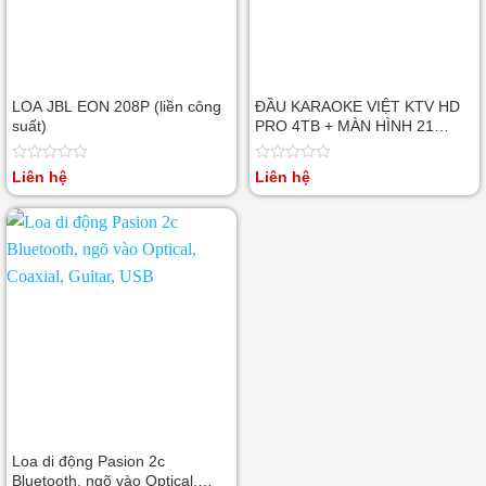
LOA JBL EON 208P (liền công
ĐẦU KARAOKE VIỆT KTV HD
suất)
PRO 4TB + MÀN HÌNH 21
INCH
Được
Được
Liên hệ
Liên hệ
xếp
xếp
hạng
hạng
0
0
5
5
sao
sao
Loa di động Pasion 2c
Bluetooth, ngõ vào Optical,