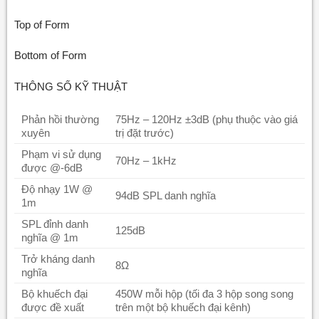
Top of Form
Bottom of Form
THÔNG SỐ KỸ THUẬT
Phản hồi thường
75Hz – 120Hz ±3dB (phụ thuộc vào giá
xuyên
trị đặt trước)
Phạm vi sử dụng
70Hz – 1kHz
được @-6dB
Độ nhạy 1W @
94dB SPL danh nghĩa
1m
SPL đỉnh danh
125dB
nghĩa @ 1m
Trở kháng danh
8Ω
nghĩa
Bộ khuếch đại
450W mỗi hộp (tối đa 3 hộp song song
được đề xuất
trên một bộ khuếch đại kênh)