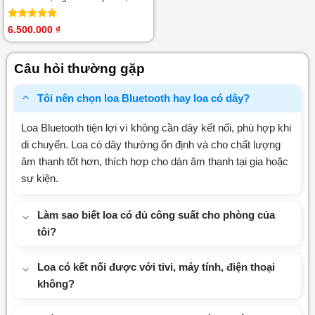
Coaxial, Guitar, USB
Được xếp
6.500.000
₫
hạng
5.00
5 sao
Câu hỏi thường gặp
Tôi nên chọn loa Bluetooth hay loa có dây?
Loa Bluetooth tiện lợi vì không cần dây kết nối, phù hợp khi
di chuyển. Loa có dây thường ổn định và cho chất lượng
âm thanh tốt hơn, thích hợp cho dàn âm thanh tại gia hoặc
sự kiện.
Làm sao biết loa có đủ công suất cho phòng của
tôi?
Loa có kết nối được với tivi, máy tính, điện thoại
không?