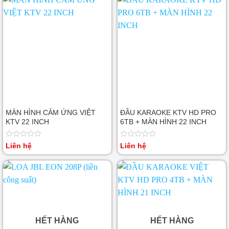
MÀN HÌNH CẢM ỨNG VIỆT
ĐẦU KARAOKE KTV HD PRO
KTV 22 INCH
6TB + MÀN HÌNH 22 INCH
Được
Được
Liên hệ
Liên hệ
xếp
xếp
hạng
hạng
0
0
5
5
sao
sao
HẾT HÀNG
HẾT HÀNG