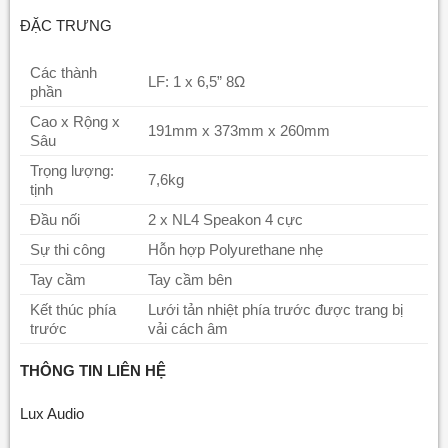
ĐẶC TRƯNG
Các thành
LF: 1 x 6,5” 8Ω
phần
Cao x Rộng x
191mm x 373mm x 260mm
Sâu
Trọng lượng:
7,6kg
tịnh
Đầu nối
2 x NL4 Speakon 4 cực
Sự thi công
Hỗn hợp Polyurethane nhẹ
Tay cầm
Tay cầm bên
Kết thúc phía
Lưới tản nhiệt phía trước được trang bị
trước
vải cách âm
THÔNG TIN LIÊN HỆ
Lux Audio