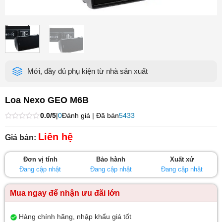
Mới, đầy đủ phụ kiện từ nhà sản xuất
Loa Nexo GEO M6B
0.0/5
|
0
Đánh giá | Đã bán
5433
Được
xếp
Liên hệ
Giá bán:
hạng
0
5
Đơn vị tính
Bảo hành
Xuất xứ
sao
Đang cập nhật
Đang cập nhật
Đang cập nhật
Mua ngay để nhận ưu đãi lớn
Hàng chính hãng, nhập khẩu giá tốt