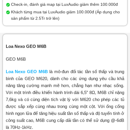
Check-in, đánh giá map tại LuxAudio giảm thêm 100.000đ
Khách từng mua tại LuxAudio giảm 100.000đ (Áp dụng cho
sản phẩm từ 2.5Tr trở lên)
Loa Nexo GEO M6B
GEO M6B
Loa Nexo GEO M6B
là mô-đun đối tác tần số thấp và trung
bình của GEO M620, dành cho các ứng dụng yêu cầu khả
năng tăng cường mạnh mẽ hơn, chẳng hạn như nhạc sống.
Với một trình điều khiển hành trình dài 6,5” 8Ω, M6B chỉ nặng
7,6kg và có cùng diện tích vật lý với M620 cho phép các tủ
được sắp xếp cùng nhau trong cùng một cột. Với ống cổng
hình ngọn lửa để tăng hiệu suất tần số thấp và độ tuyến tính ở
công suất cao, M6B cung cấp dải tần có thể sử dụng @-6dB
là 70Hz-1kHz.