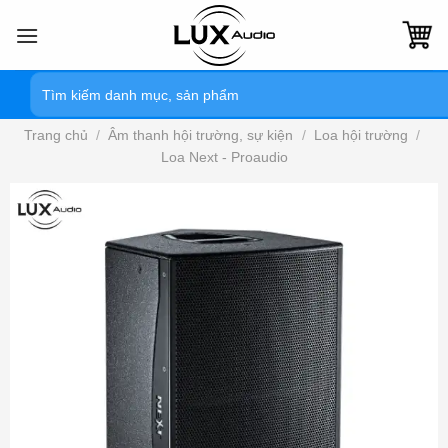
Bỏ
qua
nội
Tìm
dung
kiếm:
Trang chủ
/
Âm thanh hội trường, sự kiện
/
Loa hội trường
/
Loa Next - Proaudio