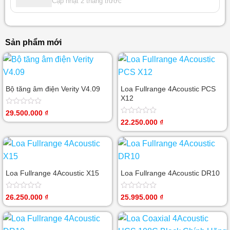
Cập nhật 2 tháng trước
Sản phẩm mới
Bộ tăng âm điện Verity V4.09
Loa Fullrange 4Acoustic PCS
X12
Được
29.500.000
₫
xếp
Được
22.250.000
₫
hạng
xếp
0
hạng
5
0
sao
5
sao
Loa Fullrange 4Acoustic X15
Loa Fullrange 4Acoustic DR10
Được
Được
26.250.000
₫
25.995.000
₫
xếp
xếp
hạng
hạng
0
0
5
5