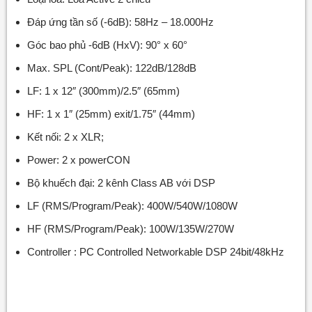
Đáp ứng tần số (-6dB): 58Hz – 18.000Hz
Góc bao phủ -6dB (HxV): 90° x 60°
Max. SPL (Cont/Peak): 122dB/128dB
LF: 1 x 12″ (300mm)/2.5″ (65mm)
HF: 1 x 1″ (25mm) exit/1.75″ (44mm)
Kết nối: 2 x XLR;
Power: 2 x powerCON
Bộ khuếch đại: 2 kênh Class AB với DSP
LF (RMS/Program/Peak): 400W/540W/1080W
HF (RMS/Program/Peak): 100W/135W/270W
Controller : PC Controlled Networkable DSP 24bit/48kHz