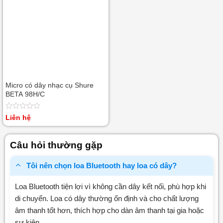
Micro có dây nhạc cụ Shure
BETA 98H/C
Được
Liên hệ
xếp
hạng
0
Câu hỏi thường gặp
5
sao
Tôi nên chọn loa Bluetooth hay loa có dây?
Loa Bluetooth tiện lợi vì không cần dây kết nối, phù hợp khi
di chuyển. Loa có dây thường ổn định và cho chất lượng
âm thanh tốt hơn, thích hợp cho dàn âm thanh tại gia hoặc
sự kiện.