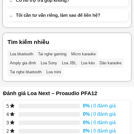
Có hỗ trợ trả góp không?
Tôi cần tư vấn riêng, làm sao để liên hệ?
Tìm kiếm nhiều
Loa bluetooth
Tai nghe gaming
Micro karaoke
Amply gia đình
Loa Sony
Loa JBL
Loa kéo
Dàn karaoke
Tai nghe bluetooth
Loa mini
Đánh giá Loa Next – Proaudio PFA12
0%
| 0 đánh giá
5
0%
| 0 đánh giá
4
0%
| 0 đánh giá
3
0%
| 0 đánh giá
2