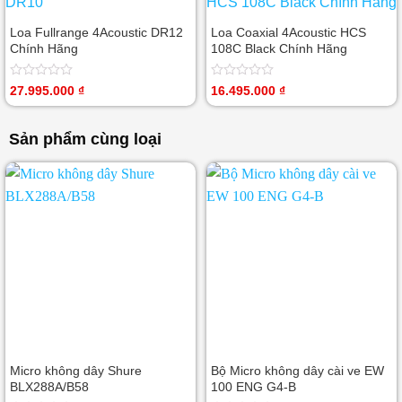
sao
sao
Loa Fullrange 4Acoustic DR12
Loa Coaxial 4Acoustic HCS
Chính Hãng
108C Black Chính Hãng
Được
Được
27.995.000
₫
16.495.000
₫
xếp
xếp
hạng
hạng
0
0
Sản phẩm cùng loại
5
5
sao
sao
Micro không dây Shure
Bộ Micro không dây cài ve EW
BLX288A/B58
100 ENG G4-B