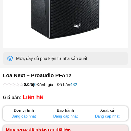
Mới, đầy đủ phụ kiện từ nhà sản xuất
Loa Next – Proaudio PFA12
0.0/5
|
0
Đánh giá | Đã bán
432
Được
xếp
Liên hệ
Giá bán:
hạng
0
5
Đơn vị tính
Bảo hành
Xuất xứ
sao
Đang cập nhật
Đang cập nhật
Đang cập nhật
Mua ngay để nhận ưu đãi lớn