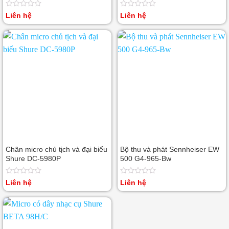
Được
Được
Liên hệ
Liên hệ
xếp
xếp
hạng
hạng
0
0
5
5
sao
sao
Chân micro chủ tịch và đại biểu
Bộ thu và phát Sennheiser EW
Shure DC-5980P
500 G4-965-Bw
Được
Được
Liên hệ
Liên hệ
xếp
xếp
hạng
hạng
0
0
5
5
sao
sao