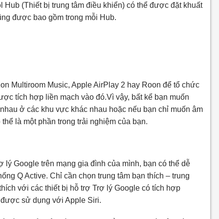
l Hub (Thiết bị trung tâm điều khiển) có thể được đặt khuất
 cũng được bao gồm trong mỗi Hub.
n Multiroom Music, Apple AirPlay 2 hay Roon để tổ chức
ược tích hợp liền mạch vào đó.Vì vậy, bất kể bạn muốn
c nhau ở các khu vực khác nhau hoặc nếu bạn chỉ muốn âm
thể là một phần trong trải nghiệm của bạn.
ợ lý Google trên mạng gia đình của mình, bạn có thể dễ
ống Q Active. Chỉ cần chọn trung tâm bạn thích – trung
ch với các thiết bị hỗ trợ Trợ lý Google có tích hợp
 được sử dụng với Apple Siri.