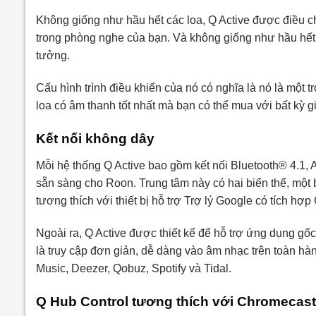
Không giống như hầu hết các loa, Q Active được điều c
trong phòng nghe của bạn. Và không giống như hầu hết cá
tưởng.
Cấu hình trình điều khiển của nó có nghĩa là nó là một 
loa có âm thanh tốt nhất mà bạn có thể mua với bất kỳ g
Kết nối không dây
Mỗi hệ thống Q Active bao gồm kết nối Bluetooth® 4.1, A
sẵn sàng cho Roon. Trung tâm này có hai biến thể, một
tương thích với thiết bị hỗ trợ Trợ lý Google có tích h
Ngoài ra, Q Active được thiết kế để hỗ trợ ứng dụng gốc
là truy cập đơn giản, dễ dàng vào âm nhạc trên toàn hà
Music, Deezer, Qobuz, Spotify và Tidal.
Q Hub Control tương thích với Chromecas