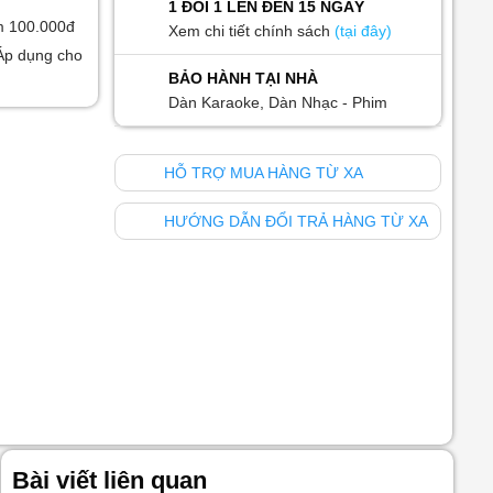
1 ĐỔI 1 LÊN ĐẾN 15 NGÀY
m 100.000đ
Xem chi tiết chính sách
(tại đây)
Áp dụng cho
BẢO HÀNH TẠI NHÀ
Dàn Karaoke, Dàn Nhạc - Phim
HỖ TRỢ MUA HÀNG TỪ XA
HƯỚNG DẪN ĐỔI TRẢ HÀNG TỪ XA
Bài viết liên quan