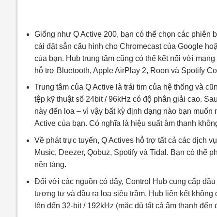
Giống như Q Active 200, bạn có thể chọn các phiên b
cài đặt sẵn cấu hình cho Chromecast của Google ho
của bạn. Hub trung tâm cũng có thể kết nối với mạng 
hỗ trợ Bluetooth, Apple AirPlay 2, Roon và Spotify C
Trung tâm của Q Active là trái tim của hệ thống và cũ
tệp kỹ thuật số 24bit / 96kHz có độ phân giải cao. Sa
này đến loa – vì vậy bất kỳ định dạng nào bạn muốn
Active của bạn. Có nghĩa là hiệu suất âm thanh khôn
Về phát trực tuyến, Q Actives hỗ trợ tất cả các dịch
Music, Deezer, Qobuz, Spotify và Tidal. Bạn có thể p
nền tảng.
Đối với các nguồn có dây, Control Hub cung cấp đầ
tương tự và đầu ra loa siêu trầm. Hub liên kết không 
lên đến 32-bit / 192kHz (mặc dù tất cả âm thanh đến 