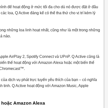
hỉnh để hoạt động ở mức tối đa cho dù nó được đặt ở đâu
c loa, Q Active đáng kể có thể tha thứ cho vị trí kém lý
trong những loa linh hoạt nhất, cũng như là một trong những
iá nào.
pple AirPlay 2, Spotify Connect và UPnP. Q Active cũng là
 biến thể hoạt động với Amazon Alexa hoặc một biến thể
ợp Chromecast™.
 của dịch vụ phát trực tuyến yêu thích của bạn – có nghĩa
nh tinh. Q Active hoạt động với Amazon Music, Apple
t hoặc Amazon Alexa