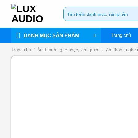
Bỏ
Tìm
qua
kiếm:
nội
dung
Trang chủ
DANH MỤC SẢN PHẨM
Trang chủ
/
Âm thanh nghe nhạc, xem phim
/
Âm thanh nghe 