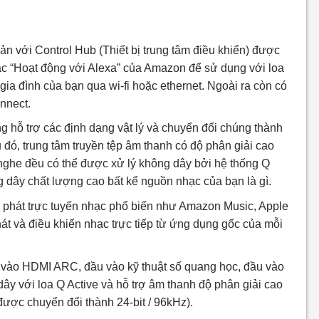
ản với Control Hub (Thiết bị trung tâm điều khiển) được
ặc “Hoạt động với Alexa” của Amazon để sử dụng với loa
gia đình của bạn qua wi-fi hoặc ethernet. Ngoài ra còn có
onnect.
ng hỗ trợ các định dạng vật lý và chuyển đổi chúng thành
u đó, trung tâm truyền tệp âm thanh có độ phân giải cao
 nghe đều có thể được xử lý không dây bởi hệ thống Q
g dây chất lượng cao bất kể nguồn nhạc của bạn là gì.
 vụ phát trực tuyến nhạc phổ biến như Amazon Music, Apple
hát và điều khiển nhạc trực tiếp từ ứng dụng gốc của mỗi
u vào HDMI ARC, đầu vào kỹ thuật số quang học, đầu vào
dây với loa Q Active và hỗ trợ âm thanh độ phân giải cao
được chuyển đổi thành 24-bit / 96kHz).