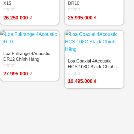
X15
DR10
Được
Được
26.250.000
₫
25.995.000
₫
xếp
xếp
hạng
hạng
0
0
5
5
sao
sao
Loa Fullrange 4Acoustic
DR12 Chính Hãng
Loa Coaxial 4Acoustic
HCS 108C Black Chính
Hãng
Được
27.995.000
₫
xếp
Được
hạng
16.495.000
₫
xếp
0
hạng
5
0
sao
5
sao