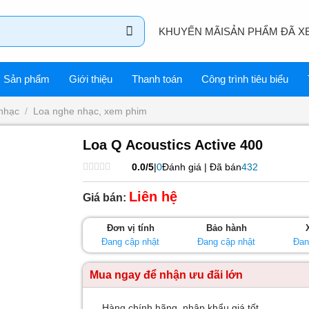
KHUYẾN MÃI
SẢN PHẨM ĐÃ X
Sản phẩm
Giới thiệu
Thanh toán
Công trình tiêu biểu
nhạc
/
Loa nghe nhạc, xem phim
Loa Q Acoustics Active 400
0.0/5
|
0
Đánh giá | Đã bán
432
Được
xếp
Liên hệ
Giá bán:
hạng
0
5
Đơn vị tính
Bảo hành
sao
Đang cập nhật
Đang cập nhật
Đan
Mua ngay để nhận ưu đãi lớn
Hàng chính hãng, nhập khẩu giá tốt