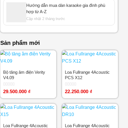
Hướng dẫn mua dàn karaoke gia đình phù
hợp từ A-Z
Cập nhật 2 tháng trước
Sản phẩm mới
Bộ tăng âm điện Verity
Loa Fullrange 4Acoustic
V4.09
PCS X12
Được
Được
29.500.000
₫
22.250.000
₫
xếp
xếp
hạng
hạng
0
0
5
5
sao
sao
Loa Fullrange 4Acoustic
Loa Fullrange 4Acoustic