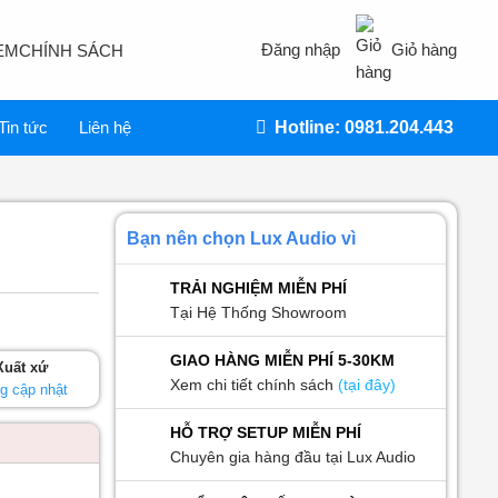
Đăng nhập
Giỏ hàng
EM
CHÍNH SÁCH
Tin tức
Liên hệ
Hotline: 0981.204.443
Bạn nên chọn Lux Audio vì
TRẢI NGHIỆM MIỄN PHÍ
Tại Hệ Thống Showroom
GIAO HÀNG MIỄN PHÍ 5-30KM
Xuất xứ
Xem chi tiết chính sách
(tại đây)
g cập nhật
HỖ TRỢ SETUP MIỄN PHÍ
Chuyên gia hàng đầu tại Lux Audio