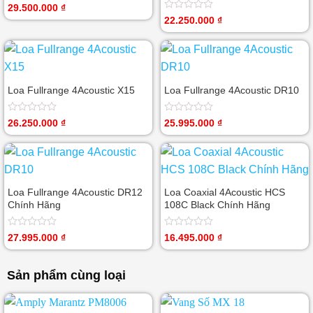
Được
29.500.000
₫
xếp
Được
22.250.000
₫
hạng
xếp
0
hạng
5
0
sao
5
sao
Loa Fullrange 4Acoustic X15
Loa Fullrange 4Acoustic DR10
Được
Được
26.250.000
₫
25.995.000
₫
xếp
xếp
hạng
hạng
0
0
5
5
sao
sao
Loa Fullrange 4Acoustic DR12
Loa Coaxial 4Acoustic HCS
Chính Hãng
108C Black Chính Hãng
Được
Được
27.995.000
₫
16.495.000
₫
xếp
xếp
hạng
hạng
0
0
Sản phẩm cùng loại
5
5
sao
sao