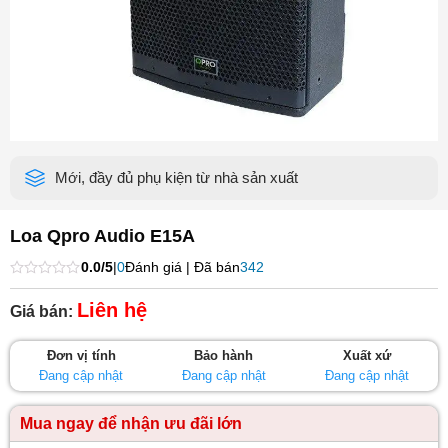
Mới, đầy đủ phụ kiện từ nhà sản xuất
Loa Qpro Audio E15A
0.0/5
|
0
Đánh giá | Đã bán
342
Được
xếp
Liên hệ
Giá bán:
hạng
0
5
Đơn vị tính
Bảo hành
Xuất xứ
sao
Đang cập nhật
Đang cập nhật
Đang cập nhật
Mua ngay để nhận ưu đãi lớn