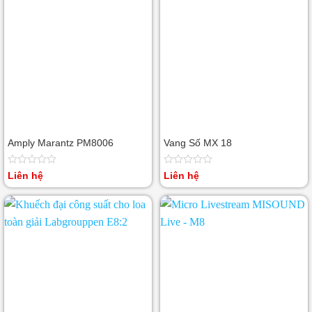
Amply Marantz PM8006
Vang Số MX 18
Được
Được
Liên hệ
Liên hệ
xếp
xếp
hạng
hạng
0
0
5
5
sao
sao