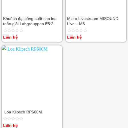
Khuếch đại công suất cho loa
Micro Livestream MISOUND
toàn giải Labgrouppen E8:2
Live – M8
Được
Được
Liên hệ
Liên hệ
xếp
xếp
hạng
hạng
0
0
5
5
sao
sao
Loa Klipsch RP600M
Được
Liên hệ