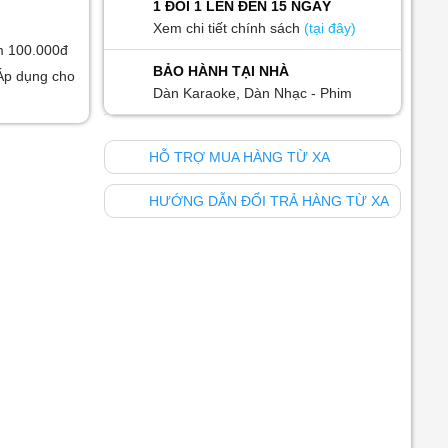
1 ĐỔI 1 LÊN ĐẾN 15 NGÀY
Xem chi tiết chính sách
(tại đây)
m 100.000đ
BẢO HÀNH TẠI NHÀ
Áp dụng cho
Dàn Karaoke, Dàn Nhạc - Phim
HỖ TRỢ MUA HÀNG TỪ XA
HƯỚNG DẪN ĐỔI TRẢ HÀNG TỪ XA