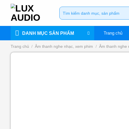
Bỏ
Tìm
qua
kiếm:
nội
dung
Trang chủ
DANH MỤC SẢN PHẨM
Trang chủ
/
Âm thanh nghe nhạc, xem phim
/
Âm thanh nghe 