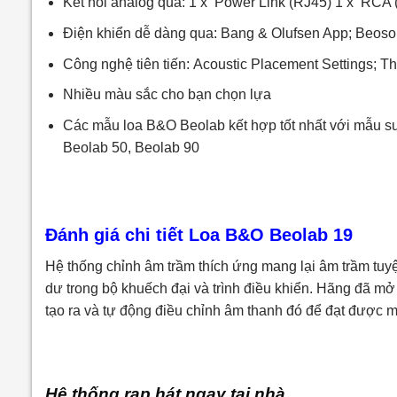
Kết nối analog qua: 1 x Power Link (RJ45) 1 x RCA 
Điện khiển dễ dàng qua: Bang & Olufsen App; Beo
Công nghệ tiên tiến: Acoustic Placement Settings; Th
Nhiều màu sắc cho bạn chọn lựa
Các mẫu loa B&O Beolab kết hợp tốt nhất với mẫu su
Beolab 50, Beolab 90
Đánh giá chi tiết Loa B&O Beolab 19
Hệ thống chỉnh âm trầm thích ứng mang lại âm trầm tuyệ
dư trong bộ khuếch đại và trình điều khiển. Hãng đã mở
tạo ra và tự động điều chỉnh âm thanh đó để đạt được 
Hệ thống rạp hát ngay tại nhà