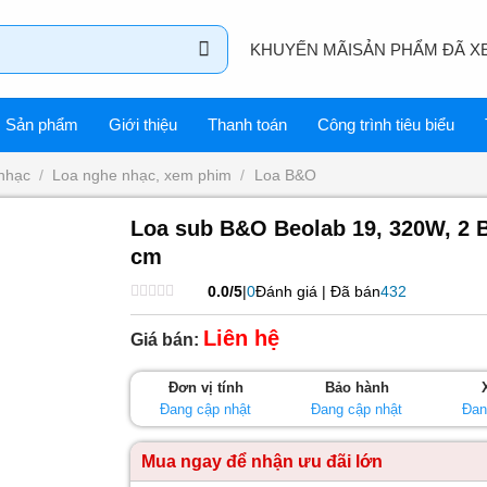
KHUYẾN MÃI
SẢN PHẨM ĐÃ X
Sản phẩm
Giới thiệu
Thanh toán
Công trình tiêu biểu
nhạc
/
Loa nghe nhạc, xem phim
/
Loa B&O
Loa sub B&O Beolab 19, 320W, 2 
cm
0.0/5
|
0
Đánh giá | Đã bán
432
Được
xếp
Liên hệ
Giá bán:
hạng
0
5
Đơn vị tính
Bảo hành
sao
Đang cập nhật
Đang cập nhật
Đan
Mua ngay để nhận ưu đãi lớn