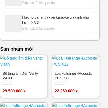
Cập nhật 2 tháng trước
Hướng dẫn mua dàn karaoke gia đình phù
hợp từ A-Z
Cập nhật 2 tháng trước
Sản phẩm mới
Bộ tăng âm điện Verity
Loa Fullrange 4Acoustic
V4.09
PCS X12
Được
Được
29.500.000
₫
22.250.000
₫
xếp
xếp
hạng
hạng
0
0
5
5
sao
sao