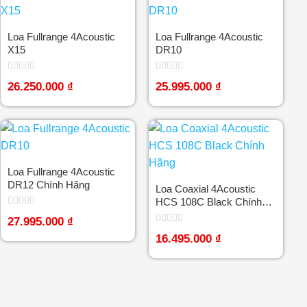
Loa Fullrange 4Acoustic
Loa Fullrange 4Acoustic
X15
DR10
Được
Được
26.250.000
₫
25.995.000
₫
xếp
xếp
hạng
hạng
0
0
5
5
sao
sao
Loa Fullrange 4Acoustic
DR12 Chính Hãng
Loa Coaxial 4Acoustic
HCS 108C Black Chính
Hãng
Được
27.995.000
₫
xếp
Được
hạng
16.495.000
₫
xếp
0
hạng
5
0
sao
5
sao