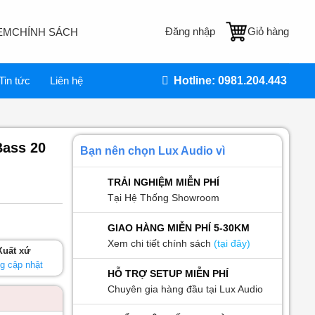
Đăng nhập
Giỏ hàng
EM
CHÍNH SÁCH
Tin tức
Liên hệ
Hotline: 0981.204.443
Bass 20
Bạn nên chọn Lux Audio vì
TRẢI NGHIỆM MIỄN PHÍ
Tại Hệ Thống Showroom
GIAO HÀNG MIỄN PHÍ 5-30KM
Xem chi tiết chính sách
(tại đây)
Xuất xứ
g cập nhật
HỖ TRỢ SETUP MIỄN PHÍ
Chuyên gia hàng đầu tại Lux Audio